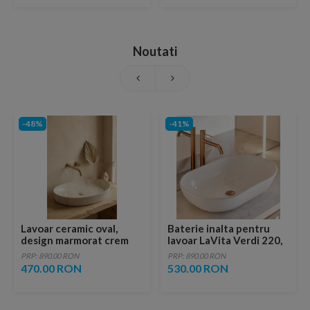
Noutati
-48%
-41%
Lavoar ceramic oval,
Baterie inalta pentru
design marmorat crem
lavoar LaVita Verdi 220,
lucios cu vene aurii,
fara ventil, brushed
PRP: 890.00 RON
PRP: 890.00 RON
ventil inclus
copper
470.00 RON
530.00 RON