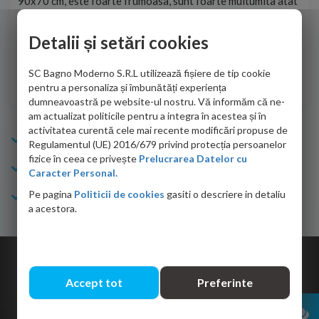
90x70 cm, este foarte frumoasa, sunt foarte multumita atat
pe 
de personalul firmei dvs. cu care am colaborat in obtinerea
ace
infiormatiilor solicitate cat si de firma de curierat care a
Detalii și setări cookies
Cri
adus coletul in siguranta.Numai bine, va doresc!
SC Bagno Moderno S.R.L utilizează fișiere de tip cookie
Sofrone Viviana -
28.07.2026
pentru a personaliza și îmbunătăți experiența
dumneavoastră pe website-ul nostru. Vă informăm că ne-
am actualizat politicile pentru a integra în acestea și în
activitatea curentă cele mai recente modificări propuse de
Info Bagno
Regulamentul (UE) 2016/679 privind protecția persoanelor
fizice în ceea ce privește
Prelucrarea Datelor cu
Cumparaturi
Caracter Personal.
Pe pagina
Politicii de cookies
gasiti o descriere in detaliu
Suport clienti
a acestora.
Copyright © 2026 Bagno.ro All right reserved. Powered by
Expert Online
Accept tot
Preferinte