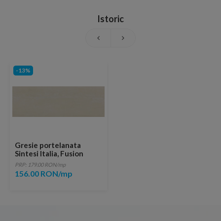
Istoric
-13%
Gresie portelanata
Sintesi Italia, Fusion
Cream 60,4x30 cm
PRP: 179.00 RON/mp
156.00 RON/mp