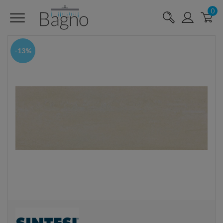
0
-13%