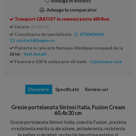
Adauga in wishlist
Adauga la comparator
Transport GRATUIT la comenzi peste 600 Ron.
Livrare:
24-48 ore
Consultanta de specialitate:
0720456456
contact@bagno.ro
Plateste in rate prin Netopia-Mobilpay incepand de la
26 lei
- Vezi detalii
Finantare 100 % online prin tbi bank
- Calculeaza rata
Descriere
Specificatii
Review-uri
Gresie portelanata Sintesi Italia, Fusion Cream
60,4x30 cm
Gresia portelanata Sintesi Italia, colectia Fusion , prezinta
o rezistenta marita la abraziune, antiaderenta, rezistenta
la inghet si dezghet, protectie impotriva petelor si