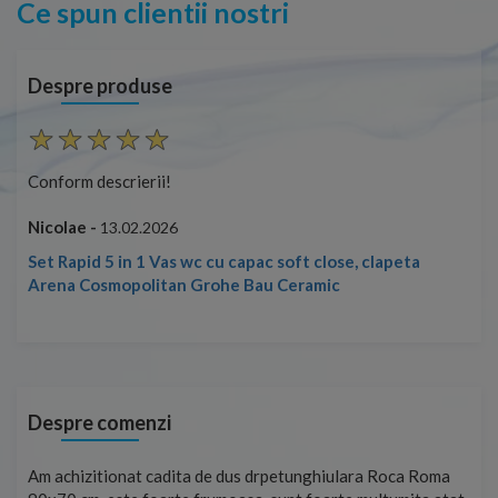
Ce spun clientii nostri
Despre produse
Conform descrierii!
Con
Nicolae -
Nic
13.02.2026
Set Rapid 5 in 1 Vas wc cu capac soft close, clapeta
Arena Cosmopolitan Grohe Bau Ceramic
Despre comenzi
t
Am achizitionat cadita de dus drpetunghiulara Roca Roma
Foa