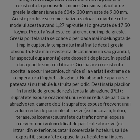
rezistenta la produsele chimice. Grosimea placilor de
gresie la dimensiunea de 604 x 300 mm este de 9,00 mm.
Aceste produse se comercializeaza doar la nivel de cutie,
modelul acesta avand 1,27 mp/cutie si o greutate de 17,50
kg/mp. Pretul afisat este cel aferent unui mp de gresie.
Gresia portelanata se coace o perioada mai indelungata de
timp in cuptor, la temperaturi mai inalte decat gresia
obisnuita. Este mai rezistenta decat marmura sau granitul,
iar aspectul dupa montaj este deosebit de placut, in special
daca placile sunt rectificate. Gresia are o rezistenta
sporita la socuri mecanice, chimice si la variatii extreme de
temperatura ( inghet - dezghet). Nu absoarbe apa, nu se
pateaza si nu trebuie lustruita periodic. Destinatia placilor
in functie de grupa de rezistenta la abraziune (PEI) :
suprafete expuse ocazional unui volum redus de particule
abrazive (ex. camere de zi) ; suprafete expuse frecvent unui
volum redus de particule abrazive (ex. bucatarii, holuri,
terase, balcoane) ; suprafete cu trafic normal expuse
frecvent unui volum ridicat de particule abrazive (ex.
intrari din exterior, bucatarii comerciale, hoteluri, sali de
expozitii) ; suprafete expuse la trafic pietonal intens,