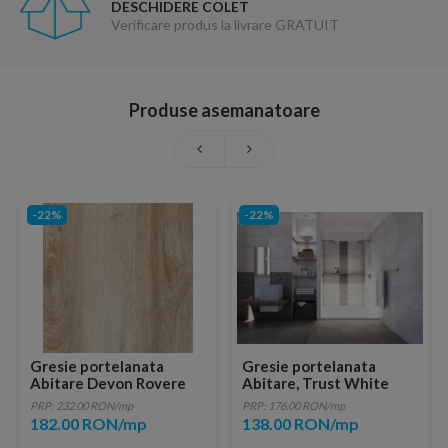
DESCHIDERE COLET
Verificare produs la livrare GRATUIT
Produse asemanatoare
-22%
-22%
Gresie portelanata
Gresie portelanata
Abitare Devon Rovere
Abitare, Trust White
Rectificata 80x20
60,4x30 cm
PRP: 232.00 RON/mp
PRP: 176.00 RON/mp
182.00 RON/mp
138.00 RON/mp