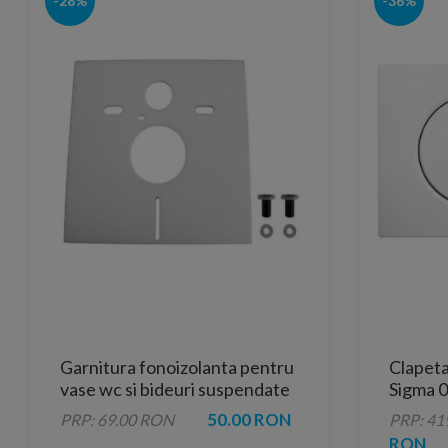
-28%
-36%
Garnitura fonoizolanta pentru
Clapeta
vase wc si bideuri suspendate
Sigma 01
Geberit
50.00 RON
PRP: 69.00 RON
PRP: 41
RON