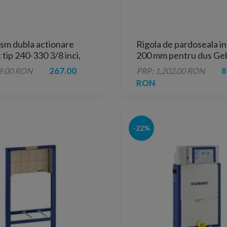
sm dubla actionare
Rigola de pardoseala in
 tip 240-330 3/8 inci,
200 mm pentru dus Geb
nitara cal. I
CleanLine
267.00
8
9.00 RON
PRP: 1,202.00 RON
RON
-22%