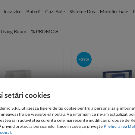
Incalzire
Baterii
Cazi Baie
Sisteme Dus
Mobilier baie
P
Living Room
% PROMO%
-29%
și setări cookies
no S.R.L utilizează fișiere de tip cookie pentru a personaliza și îmbunăt
mneavoastră pe website-ul nostru. Vă informăm că ne-am actualizat poli
acestea și în activitatea curentă cele mai recente modificări propuse de 
privind protecția persoanelor fizice în ceea ce privește
Prelucrarea Dat
sonal.