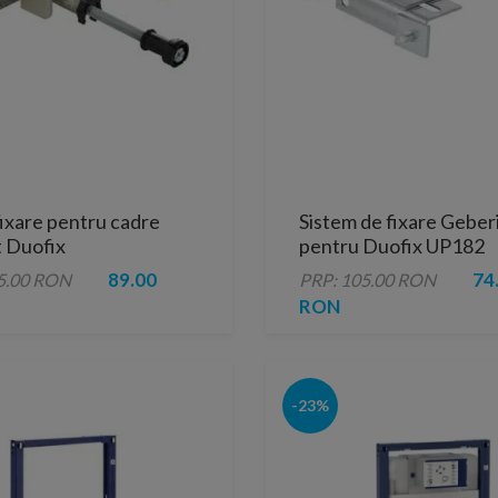
fixare pentru cadre
Sistem de fixare Geber
 Duofix
pentru Duofix UP182
89.00
74
5.00 RON
PRP: 105.00 RON
RON
-23%