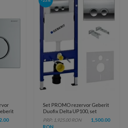
-23%
rvor
Set PROMO rezervor Geberit
Geberit
Duofix Delta UP100, set
fixare, clapeta Delta21,
2.00
1,500.00
PRP: 1,925.00 RON
suporti metalici
RON