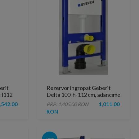
erit
Rezervor ingropat Geberit
xH112
Delta 100, h-112 cm, adancime
12 cm si cadru
,542.00
1,011.00
PRP: 1,405.00 RON
RON