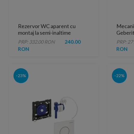
Rezervor WC aparent cu
Mecani
montaj la semi-inaltime
Geberit
Geberit AP116
alama sa
240.00
PRP: 332.00 RON
PRP: 27
RON
RON
-23%
-22%