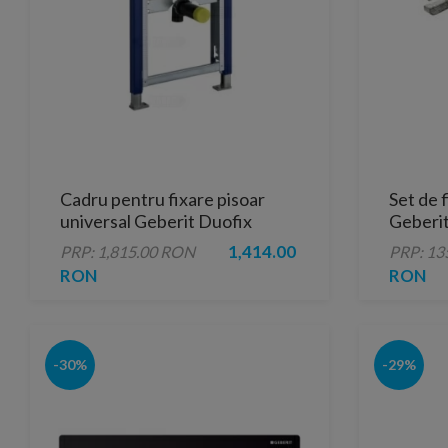
Cadru pentru fixare pisoar
Set de 
universal Geberit Duofix
Geberit
1,414.00
PRP: 1,815.00 RON
PRP: 13
RON
RON
-30%
-29%