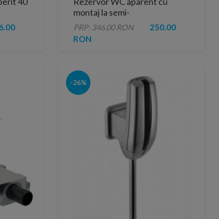
berit 40
Rezervor WC aparent cu
montaj la semi-
inaltime,Geberit Montana Duo
6.00
250.00
PRP: 346.00 RON
TM AP117
RON
-26%