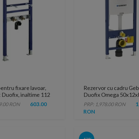
entru fixare lavoar,
Rezervor cu cadru Geb
 Duofix, inaltime 112
Duofix Omega 50x12
cm
603.00
1
9.00 RON
PRP: 1,978.00 RON
RON