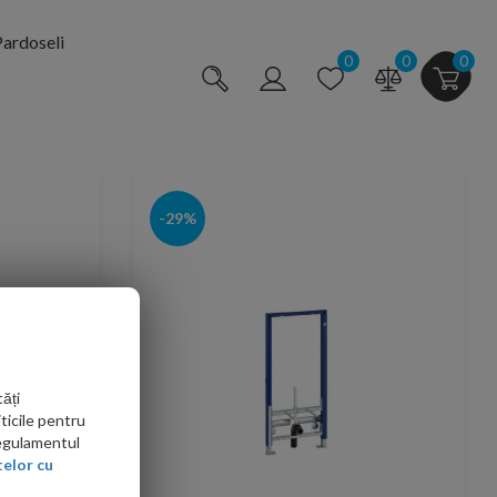
ardoseli
0
0
0
-29%
ăți
ticile pentru
Regulamentul
elor cu