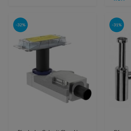
-32%
-31%