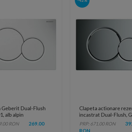
-42%
 Geberit Dual-Flush
Clapeta actionare reze
, alb alpin
incastrat Dual-Flush, 
Sigma 01, crom lucios
269.00
39
9.00 RON
PRP: 671.00 RON
RON