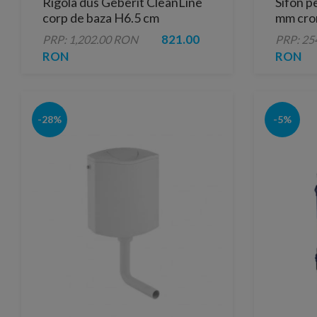
Rigola dus Geberit CleanLine
Sifon p
corp de baza H6.5 cm
mm cro
821.00
PRP: 1,202.00 RON
PRP: 25
RON
RON
-28%
-5%