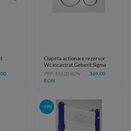
it
Clapeta actionare rezervor
Wc incastrat,Geberit Sigma
20,alb/crom
.00
369.00
PRP: 553.00 RON
RON
-29%