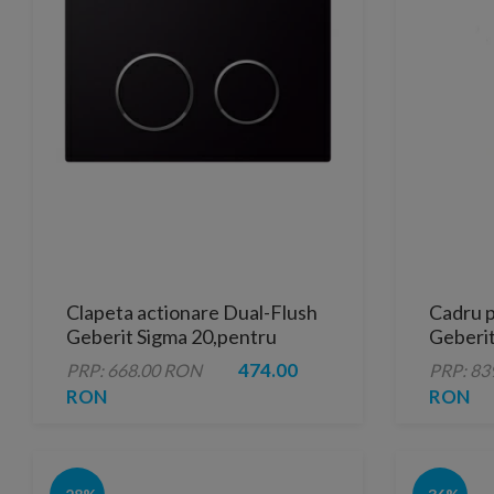
Clapeta actionare Dual-Flush
Cadru p
Geberit Sigma 20,pentru
Geberit
rezervor incastrat,crom negru
cm
474.00
PRP: 668.00 RON
PRP: 83
RON
RON