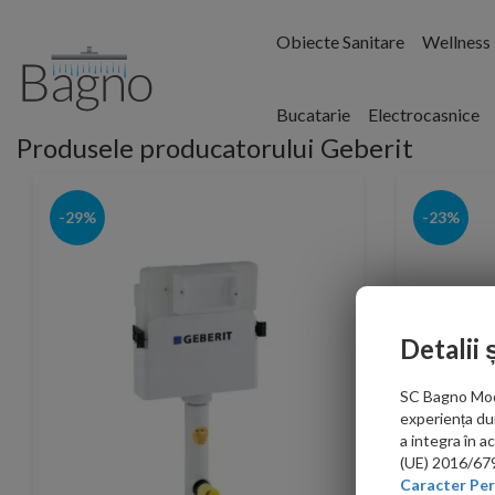
Obiecte Sanitare
Wellness
Bucatarie
Electrocasnice
Produsele producatorului Geberit
-29%
-23%
Detalii 
SC Bagno Moder
experiența du
a integra în 
(UE) 2016/679 
Caracter Per