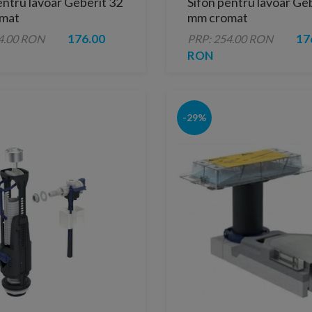
entru lavoar Geberit 32
Sifon pentru lavoar Ge
mat
mm cromat
176.00
17
4.00 RON
PRP: 254.00 RON
RON
-29%