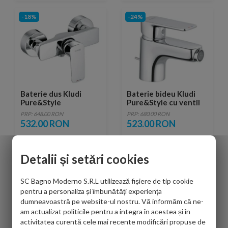
-18%
-24%
Baterie dus Kludi
Baterie bideu Kludi
Pure&Style
Pure&Style cu ventil
metalic pop-up
PRP: 648.00 RON
PRP: 680.00 RON
532.00 RON
523.00 RON
Detalii și setări cookies
-35%
-27%
SC Bagno Moderno S.R.L utilizează fișiere de tip cookie
pentru a personaliza și îmbunătăți experiența
dumneavoastră pe website-ul nostru. Vă informăm că ne-
am actualizat politicile pentru a integra în acestea și în
activitatea curentă cele mai recente modificări propuse de