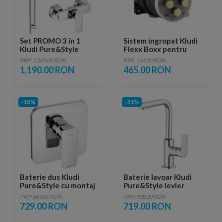
Set PROMO 3 in 1
Sistem ingropat Kludi
Kludi Pure&Style
Flexx Boxx pentru
baterie de lavoar,
bateriile de cada si dus
PRP: 1,369.00 RON
PRP: 514.00 RON
baterie de dus si set
1,190.00 RON
465.00 RON
de dus
-18%
-21%
Baterie dus Kludi
Baterie lavoar Kludi
Pure&Style cu montaj
Pure&Style levier
incastrat
lateral
PRP: 889.00 RON
PRP: 908.00 RON
729.00 RON
719.00 RON