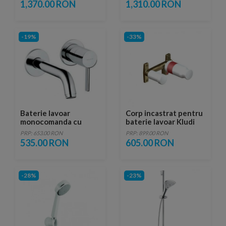
tija
1,370.00 RON
1,310.00 RON
-19%
-33%
Baterie lavoar
Corp incastrat pentru
monocomanda cu
baterie lavoar Kludi
montaj pe perete
Bozz
PRP: 653.00 RON
PRP: 899.00 RON
Kludi Bozz pipa de 18
535.00 RON
605.00 RON
cm
-28%
-23%