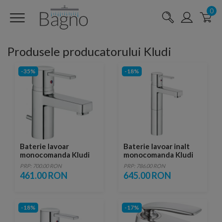
0
Produsele producatorului Kludi
-35%
-18%
Baterie lavoar
Baterie lavoar inalt
monocomanda Kludi
monocomanda Kludi
Zenta set scurgere cu
Zenta
PRP: 700.00 RON
PRP: 786.00 RON
tija
461.00 RON
645.00 RON
-18%
-17%