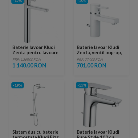
-17%
-10%
Baterie lavoar Kludi
Baterie lavoar Kludi
Zenta pentru lavoare
Zenta, ventil pop-up,
tip bol, fara ventil
crom-alb
PRP: 1,369.00 RON
PRP: 774.00 RON
1,140.00 RON
701.00 RON
-19%
-15%
Sistem dus cu baterie
Baterie lavoar Kludi
termostata Kludi Fizz
Pure Style 100 cu