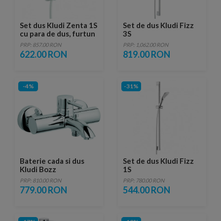
Set dus Kludi Zenta 1S
Set de dus Kludi Fizz
cu para de dus, furtun
3S
si agatatoare
PRP: 857.00 RON
PRP: 1,062.00 RON
622.00 RON
819.00 RON
-4%
-31%
Baterie cada si dus
Set de dus Kludi Fizz
Kludi Bozz
1S
PRP: 810.00 RON
PRP: 780.00 RON
779.00 RON
544.00 RON