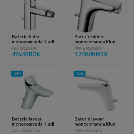
Baterie bideu
Baterie bideu
monocomanda Kludi
monocomanda Kludi
Zenta
Balance
PRP: 580.00 RON
PRP: 1,491.00 RON
476.00 RON
1,240.00 RON
-14%
-21%
Baterie lavoar
Baterie lavoar
monocomanda Kludi
monocomanda Kludi
Amba set scurgere cu
Balance White
PRP: 1,588.00 RON
PRP: 1,651.00 RON