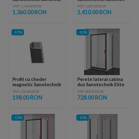
MD90
MD100
PRP: 1,744.00 RON
PRP: 1,807.00 RON
1,360.00 RON
1,410.00 RON
-17%
-11%
Profil cu cheder
Perete lateral cabina
magnetic Sanotechnik
dus Sanotechnik Elite
pentru inchiderea
Black 80 x H195 cm
PRP: 236.00 RON
PRP: 809.00 RON
usilor la perete
198.00 RON
728.00 RON
-10%
-10%