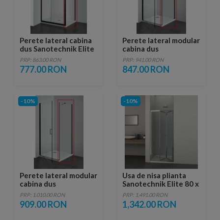
Perete lateral cabina
Perete lateral modular
dus Sanotechnik Elite
cabina dus
Black 90 x H195 cm
Sanotechnik Elite
PRP: 863.00 RON
PRP: 941.00 RON
Black 80 x H195 cm
777.00 RON
847.00 RON
-10%
-10%
Perete lateral modular
Usa de nisa plianta
cabina dus
Sanotechnik Elite 80 x
Sanotechnik Elite
H195 cm
PRP: 1,010.00 RON
PRP: 1,491.00 RON
Black 90 x H195 cm
909.00 RON
1,342.00 RON