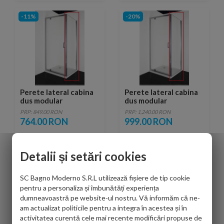
-11%
-20%
Perete lateral cabina
Perete lateral cabina
dus modular
dus modular
Sanotechnik Elite 80 x
Sanotechnik Elite 90 x
PRP: 849.00 RON
PRP: 1,240.00 RON
H195 cm
H195 cm
764.00 RON
999.00 RON
Detalii și setări cookies
-11%
-10%
SC Bagno Moderno S.R.L utilizează fișiere de tip cookie
pentru a personaliza și îmbunătăți experiența
dumneavoastră pe website-ul nostru. Vă informăm că ne-
am actualizat politicile pentru a integra în acestea și în
activitatea curentă cele mai recente modificări propuse de