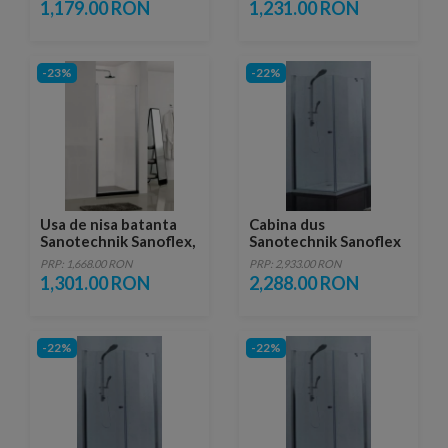
1,179.00 RON
1,231.00 RON
-23%
-22%
Usa de nisa batanta
Cabina dus
Sanotechnik Sanoflex,
Sanotechnik Sanoflex
MD80
cu o parte fixa si o usa
PRP: 1,668.00 RON
PRP: 2,933.00 RON
batanta 70 x 90 x 195
1,301.00 RON
2,288.00 RON
cm
-22%
-22%