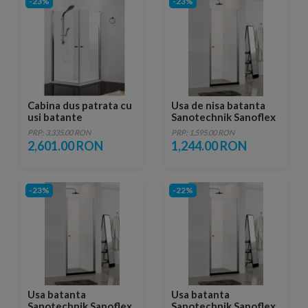
-23%
-23%
Cabina dus patrata cu
Usa de nisa batanta
usi batante
Sanotechnik Sanoflex
Sanotechik Sanoflex
MD70
PRP: 3,335.00 RON
PRP: 1,595.00 RON
80 x 80 x H195 cm
2,601.00 RON
1,244.00 RON
-23%
-22%
Usa batanta
Usa batanta
Sanotechnik Sanoflex,
Sanotechnik Sanoflex