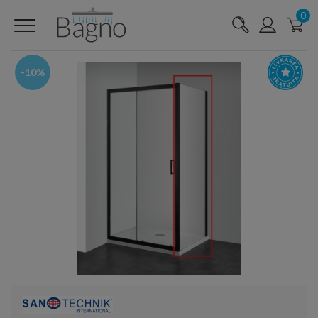
0
-10%