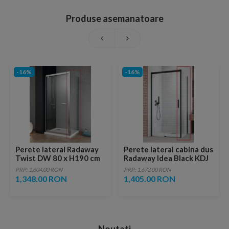
Produse asemanatoare
-16%
-16%
Perete lateral Radaway
Perete lateral cabina dus
Twist DW 80 x H190 cm
Radaway Idea Black KDJ
dreapta 80 x H200.5 cm
PRP: 1,604.00 RON
PRP: 1,672.00 RON
profil negru mat
1,348.00 RON
1,405.00 RON