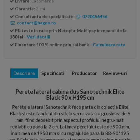
Livrare:
La comanda
Garantie:
2 ani
Consultanta de specialitate:
0720456456
contact@bagno.ro
Plateste in rate prin Netopia-Mobilpay incepand de la
130 lei
- Vezi detalii
Finantare 100 % online prin tbi bank
- Calculeaza rata
Descriere
Specificatii
Producator
Review-uri
Perete lateral cabina dus Sanotechnik Elite
Black 90 x H195 cm
Peretele lateral Sanotechnik face parte din colectia Elite
Black si este fabricat din sticla securizata cu grosimea de 6
mm, fiind deosebit prin aspectul profilului negru-mat
reglabil cu pana la 2 cm. Latimea peretului este de 900 mm,
inaltimea de 1950 mm si cu reglajul de pana la 88-90*195
cm. Sticla este transparenta si se poate monta singur sau in