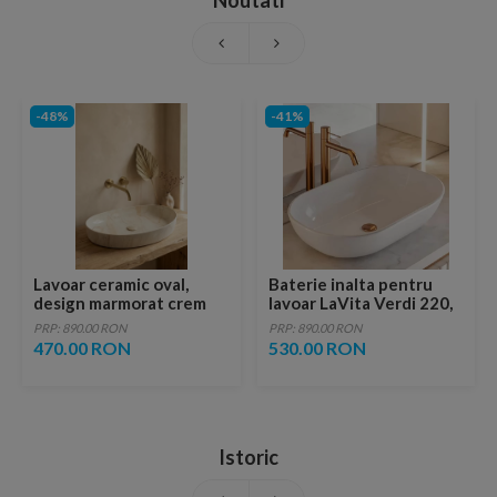
Noutati
-48%
-41%
Lavoar ceramic oval,
Baterie inalta pentru
design marmorat crem
lavoar LaVita Verdi 220,
lucios cu vene aurii,
fara ventil, brushed
PRP: 890.00 RON
PRP: 890.00 RON
ventil inclus
copper
470.00 RON
530.00 RON
Istoric