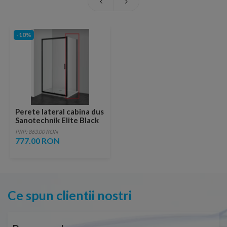
-10%
Perete lateral cabina dus
Sanotechnik Elite Black
90 x H195 cm
PRP: 863.00 RON
777.00 RON
Ce spun clientii nostri