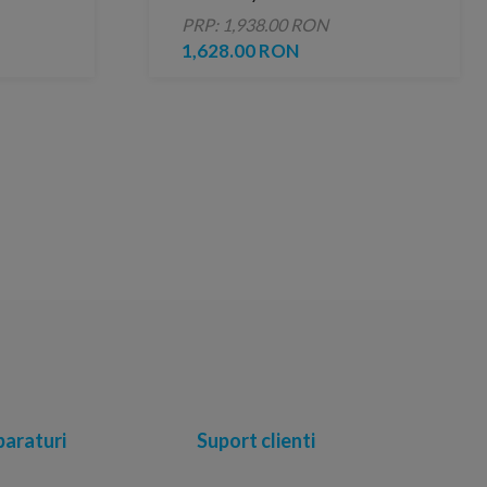
stanga 110 x H200.5 cm
PRP: 1,938.00 RON
profil negru mat
1,628.00 RON
araturi
Suport clienti