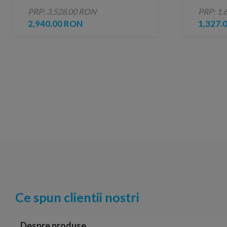
110xH200cm
PRP: 3,528.00 RON
PRP: 1,
2,940.00 RON
1,327.
Ce spun clientii nostri
Despre produse