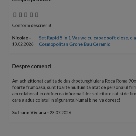
Conform descrierii!
Set Rapid 5 in 1 Vas wc cu capac soft close, c
Nicolae -
Cosmopolitan Grohe Bau Ceramic
13.02.2026
Despre comenzi
mand!
Am achizitionat cadita de dus drpetunghiulara Roca Roma 90x
foarte frumoasa, sunt foarte multumita atat de personalul firm
am colaborat in obtinerea infiormatiilor solicitate cat si de fi
care a adus coletul in siguranta.Numai bine, va doresc!
Sofrone Viviana -
28.07.2026