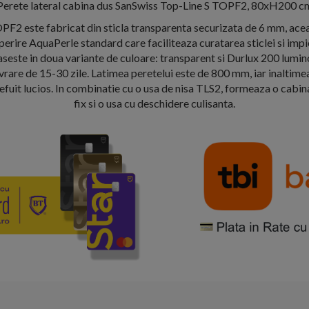
Perete lateral cabina dus SanSwiss Top-Line S TOPF2, 80xH200 c
OPF2 este fabricat din sticla transparenta securizata de 6 mm, ace
erire AquaPerle standard care faciliteaza curatarea sticlei si im
gaseste in doua variante de culoare: transparent si Durlux 200 lumi
vrare de 15-30 zile. Latimea peretelui este de 800 mm, iar inaltim
lefuit lucios. In combinatie cu o usa de nisa TLS2, formeaza o cabin
fix si o usa cu deschidere culisanta.