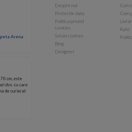
Despre noi
Cum 
Protectie date
Cum p
Politica privind
Livra
Conform descrierii!
cookies
Rate
Setari cookies
lapeta Arena
Nicolae -
Politi
13.02.2026
Blog
Designeri
70 cm, este
Foarte prompți, am cerut detalii despre produs care nu
ei dvs. cu care
primit imediat. După ce am plasat comanda, aceasta a 
rma de curierat
Mulțumesc!
Cristina Opre -
10.07.2026