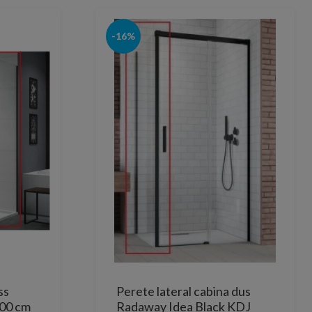
-16%
ss
Perete lateral cabina dus
00 cm
Radaway Idea Black KDJ