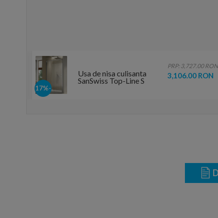
.00 RON
PRP: 3,727.00 RON
Usa de nisa culisanta
 RON
3,106.00 RON
SanSwiss Top-Line S
TLS2, 140xH200 cm
-17%
fara profilul de jos,
varianta stanga
D