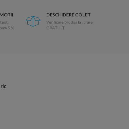
OMOTII
DESCHIDERE COLET
testi
Verificare produs la livrare
ucere 5 %
GRATUIT
ric