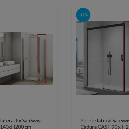
-17%
lateral fix SanSwiss
Perete lateral SanSwi
 140xH200 cm
Cadura CAST 90 x H2