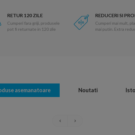
RETUR 120 ZILE
REDUCERI SI PR
Cumperi fara griji, produsele
Cumperi mai mult, pla
pot fi returnate in 120 zile
mai putin. Extra red
oduse asemanatoare
Noutati
Isto