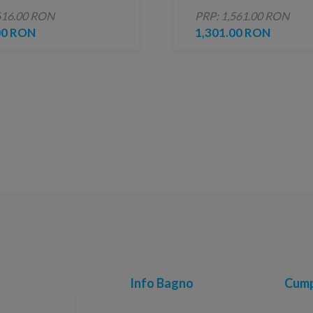
profil negru mat
616.00 RON
PRP: 1,561.00 RON
00 RON
1,301.00 RON
Info Bagno
Cump