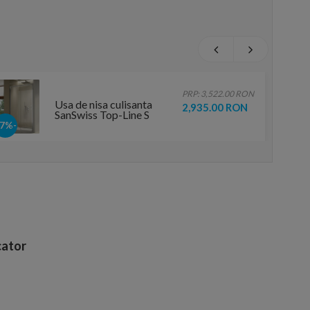
PRP: 3,522.00 RON
Usa de nisa culisanta
2,935.00 RON
SanSwiss Top-Line S
TLS2, 120xH200 cm
-17%
fara profilul de jos,
varianta stanga
ator