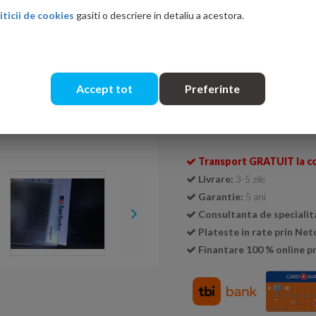
iticii de cookies
gasiti o descriere in detaliu a acestora.
Culoare sticla
Transparent
Durlux 200
Accept tot
Preferinte
Cantitate:
Transport GRATUIT la c
Livrare:
3-5 zile
Garantie:
5 ani
Consultanta de specialit
Plateste in rate prin Ne
Finantare 100 % online pr