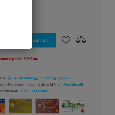
 luminos
Adauga in cos
omenzi peste 600 Ron.
ate:
0720456456
contact@bagno.ro
topia-Mobilpay incepand de la
194 lei
- Vezi detalii
in tbi bank
- Calculeaza rata