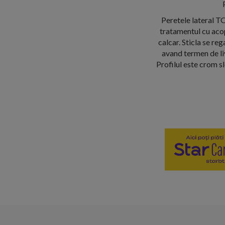
Peretele lateral T
tratamentul cu acop
calcar. Sticla se re
avand termen de li
Profilul este crom s