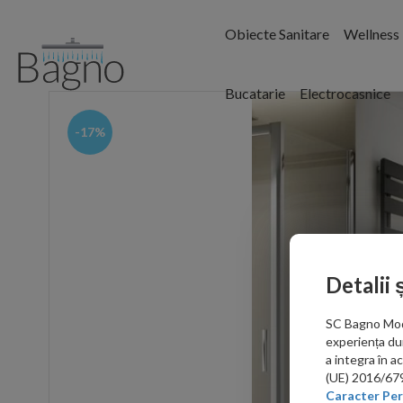
Obiecte Sanitare
Wellness
Bucatarie
Electrocasnice
-17%
Detalii 
SC Bagno Moder
experiența du
a integra în 
(UE) 2016/679 
Caracter Per