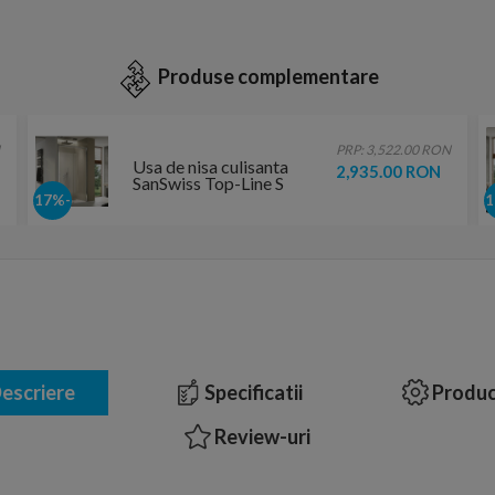
Produse complementare
PRP: 3,522.00 RON
Usa de nisa culisanta
2,935.00 RON
SanSwiss Top-Line S
TLS2, 120xH200 cm
-17%
fara profilul de jos,
varianta dreapta
escriere
Specificatii
Produc
Review-uri