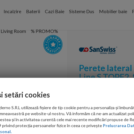
Incalzire
Baterii
Cazi Baie
Sisteme Dus
Mobilier baie
P
Living Room
% PROMO%
Perete lateral
Line S TOPF2
Cod:
TOPF20805007
și setări cookies
PRP: 1,864.00 RON
no S.R.L utilizează fișiere de tip cookie pentru a personaliza și îmbunăt
1,553.00 RON
mneavoastră pe website-ul nostru. Vă informăm că ne-am actualizat poli
acestea și în activitatea curentă cele mai recente modificări propuse de 
Ati gasit in alta p
privind protecția persoanelor fizice în ceea ce privește
Prelucrarea Dat
sonal.