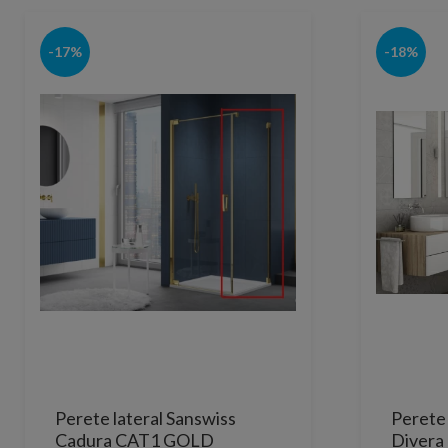
-17%
-18%
Perete lateral Sanswiss
Perete 
Cadura CAT1 GOLD
Divera