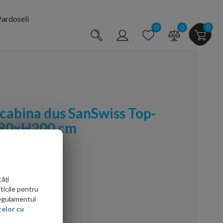
ardoseli
0
0
0
 cabina dus SanSwiss Top-
, 80xH200 cm
ăți
ticile pentru
Regulamentul
arte mai ieftin?
elor cu