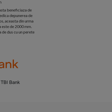
m
asta beneficiaza de
piedica depunerea de
nos, aceasta din urma
ea este de 2000 mm.
a de dus cu un perete