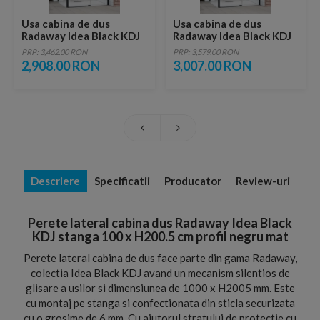
Usa cabina de dus
Usa cabina de dus
Radaway Idea Black KDJ
Radaway Idea Black KDJ
dreapta 100 x H200.5 cm
dreapta 110 x H200.5 cm
PRP: 3,462.00 RON
PRP: 3,579.00 RON
profil negru mat
profil negru mat
2,908.00 RON
3,007.00 RON
Descriere
Specificatii
Producator
Review-uri
Perete lateral cabina dus Radaway Idea Black
KDJ stanga 100 x H200.5 cm profil negru mat
Perete lateral cabina de dus face parte din gama Radaway,
colectia Idea Black KDJ avand un mecanism silentios de
glisare a usilor si dimensiunea de 1000 x H2005 mm. Este
cu montaj pe stanga si confectionata din sticla securizata
cu o grosime de 6 mm. Cu ajutorul stratului de protectie cu