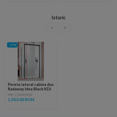
Istoric
-17%
Perete lateral cabina dus
Radaway Idea Black KDJ
stanga 100 x H200.5 cm
PRP: 1,790.00 RON
profil negru mat
1,503.00 RON