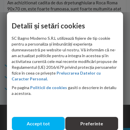
t
Am achizitionat cadita de dus drpetunghiulara Roca Roma
Foa
90x70 cm, este foarte frumoasa, sunt foarte multumita atat
pe 
de personalul firmei dvs. cu care am colaborat in obtinerea
ace
infiormatiilor solicitate cat si de firma de curierat care a
Detalii și setări cookies
Cri
adus coletul in siguranta.Numai bine, va doresc!
SC Bagno Moderno S.R.L utilizează fișiere de tip cookie
Sofrone Viviana -
28.07.2026
pentru a personaliza și îmbunătăți experiența
dumneavoastră pe website-ul nostru. Vă informăm că ne-
am actualizat politicile pentru a integra în acestea și în
activitatea curentă cele mai recente modificări propuse de
Info Bagno
Regulamentul (UE) 2016/679 privind protecția persoanelor
fizice în ceea ce privește
Prelucrarea Datelor cu
Cumparaturi
Caracter Personal.
Pe pagina
Politicii de cookies
gasiti o descriere in detaliu
Suport clienti
a acestora.
Copyright © 2026 Bagno.ro All right reserved. Powered by
Expert Online
Accept tot
Preferinte