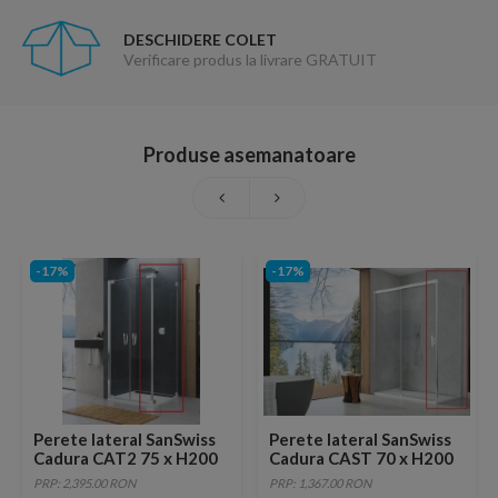
DESCHIDERE COLET
Verificare produs la livrare GRATUIT
Produse asemanatoare
-17%
-17%
Perete lateral SanSwiss
Perete lateral SanSwiss
Cadura CAT2 75 x H200
Cadura CAST 70 x H200
cm
cm
PRP: 2,395.00 RON
PRP: 1,367.00 RON