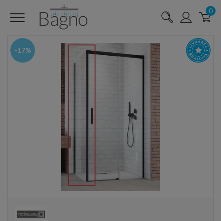
0
-17%