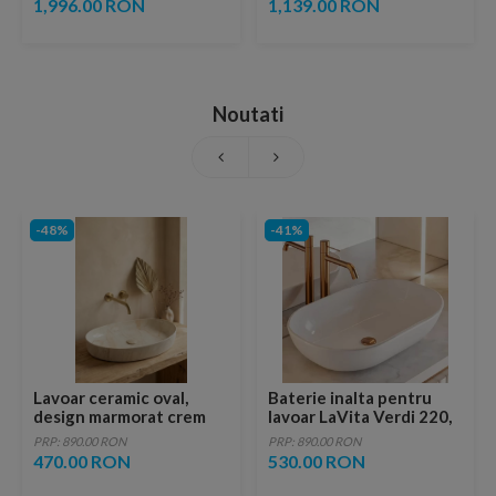
1,996.00 RON
1,139.00 RON
Noutati
-48%
-41%
Lavoar ceramic oval,
Baterie inalta pentru
design marmorat crem
lavoar LaVita Verdi 220,
lucios cu vene aurii,
fara ventil, brushed
PRP: 890.00 RON
PRP: 890.00 RON
ventil inclus
copper
470.00 RON
530.00 RON