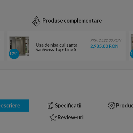
Produse complementare
PRP: 3,522.00 RON
Usa de nisa culisanta
2,935.00 RON
SanSwiss Top-Line S
TLS2, 120xH200 cm
-17%
fara profilul de jos,
varianta dreapta
escriere
Specificatii
Produc
Review-uri