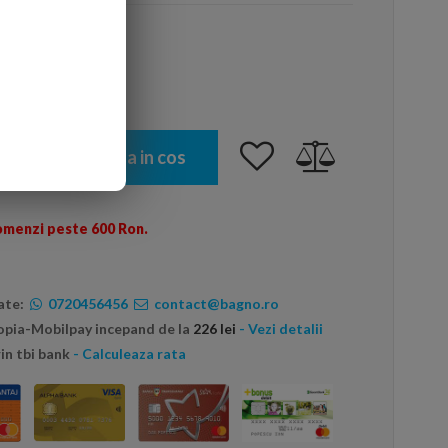
 luminos
Adauga in cos
omenzi peste 600 Ron.
ate:
0720456456
contact@bagno.ro
topia-Mobilpay incepand de la
226 lei
- Vezi detalii
in tbi bank
- Calculeaza rata