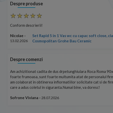
Despre produse
Conform descrierii!
Set Rapid 5 in 1 Vas wc cu capac soft close, c
Nicolae -
Cosmopolitan Grohe Bau Ceramic
13.02.2026
Despre comenzi
mand!
Am achizitionat cadita de dus drpetunghiulara Roca Roma 90x
foarte frumoasa, sunt foarte multumita atat de personalul firm
am colaborat in obtinerea infiormatiilor solicitate cat si de fi
care a adus coletul in siguranta.Numai bine, va doresc!
Sofrone Viviana -
28.07.2026