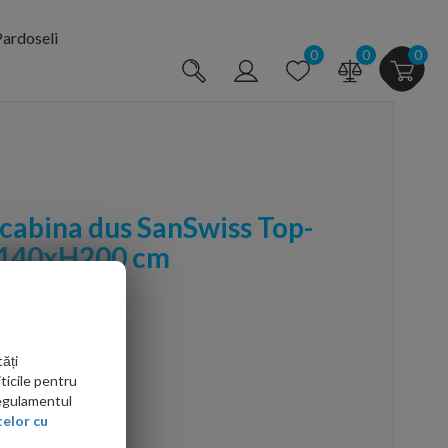
ardoseli
0
0
0
 cabina dus SanSwiss Top-
, 140xH200 cm
ăți
ticile pentru
Regulamentul
arte mai ieftin?
elor cu