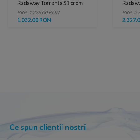
Radaway Torrenta S1 crom
Radaway
lucios 90 cm
200 cm
PRP: 1,228.00 RON
PRP: 2,
1,032.00 RON
2,327.
Ce spun clientii nostri