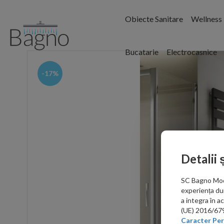
Obiecte Sanitare
Wellness
Bucatarie
Electrocasnice
-17%
Detalii 
SC Bagno Moder
experiența du
a integra în 
(UE) 2016/679 
Caracter Per