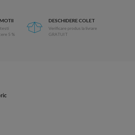
OMOTII
DESCHIDERE COLET
testi
Verificare produs la livrare
ucere 5 %
GRATUIT
ric