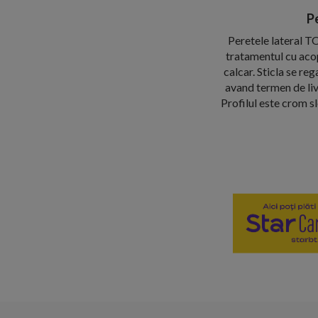
P
Peretele lateral T
tratamentul cu acop
calcar. Sticla se re
avand termen de liv
Profilul este crom s