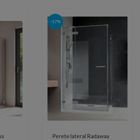
-17%
ss
Perete lateral Radaway