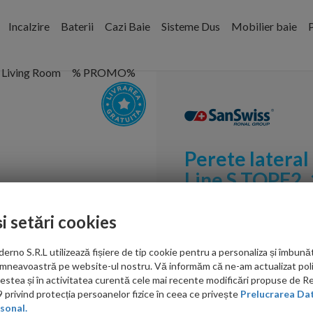
Incalzire
Baterii
Cazi Baie
Sisteme Dus
Mobilier baie
P
Living Room
% PROMO%
Perete lateral
Line S TOPF2
Cod:
TOPF21405007
și setări cookies
PRP: 2,254.00 RON
no S.R.L utilizează fișiere de tip cookie pentru a personaliza și îmbunăt
1,878.00 RON
mneavoastră pe website-ul nostru. Vă informăm că ne-am actualizat poli
acestea și în activitatea curentă cele mai recente modificări propuse de 
Ati gasit in alta p
privind protecția persoanelor fizice în ceea ce privește
Prelucrarea Dat
sonal.