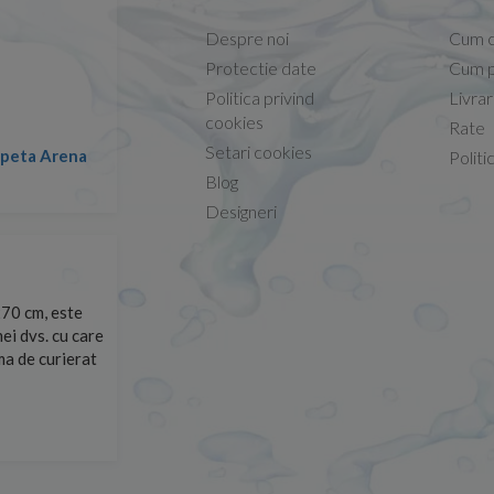
Despre noi
Cum 
Protectie date
Cum p
Politica privind
Livra
Conform descrierii!
cookies
Rate
Setari cookies
lapeta Arena
Nicolae -
Politi
13.02.2026
Blog
Designeri
70 cm, este
Foarte prompți, am cerut detalii despre produs care nu
ei dvs. cu care
primit imediat. După ce am plasat comanda, aceasta a 
rma de curierat
Mulțumesc!
Cristina Opre -
10.07.2026