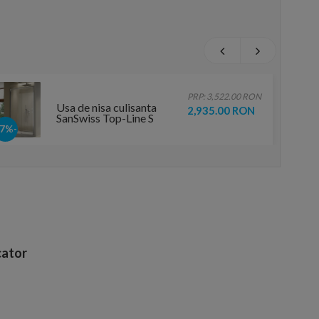
PRP: 3,522.00 RON
Usa de nisa culisanta
2,935.00 RON
SanSwiss Top-Line S
TLS2, 120xH200 cm
-17%
fara profilul de jos,
varianta stanga
ator