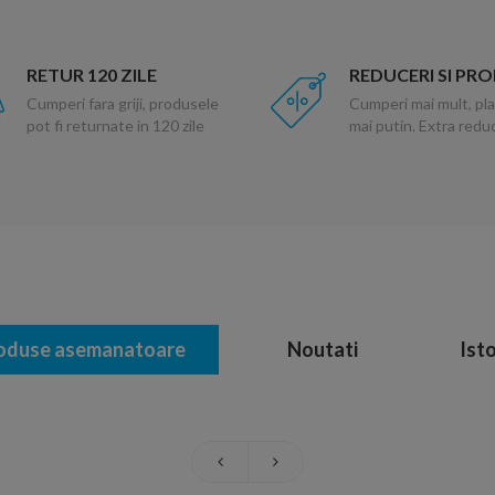
RETUR 120 ZILE
REDUCERI SI PR
Cumperi fara griji, produsele
Cumperi mai mult, pla
pot fi returnate in 120 zile
mai putin. Extra red
oduse asemanatoare
Noutati
Isto