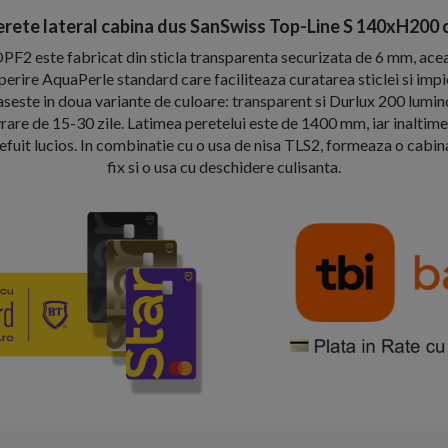
erete lateral cabina dus SanSwiss Top-Line S 140xH200 
OPF2 este fabricat din sticla transparenta securizata de 6 mm, ace
erire AquaPerle standard care faciliteaza curatarea sticlei si im
gaseste in doua variante de culoare: transparent si Durlux 200 lumi
rare de 15-30 zile. Latimea peretelui este de 1400 mm, iar inalti
lefuit lucios. In combinatie cu o usa de nisa TLS2, formeaza o cabin
fix si o usa cu deschidere culisanta.