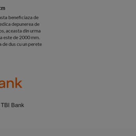
cm
asta beneficiaza de
piedica depunerea de
nos, aceasta din urma
mea este de 2000 mm.
a de dus cu un perete