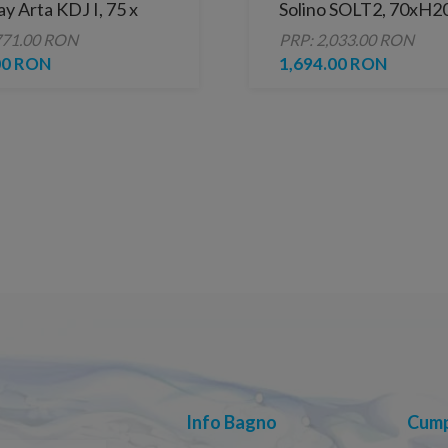
 Arta KDJ I, 75 x
Solino SOLT2, 70xH2
771.00 RON
PRP: 2,033.00 RON
00 RON
1,694.00 RON
Info Bagno
Cump