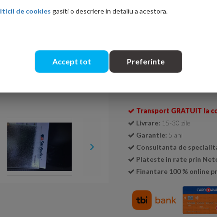
iticii de cookies
gasiti o descriere in detaliu a acestora.
Culoare sticla
Transparent
Durlux 200
Accept tot
Preferinte
Cantitate:
Transport GRATUIT la c
Livrare:
15-30 zile
Garantie:
5 ani
Consultanta de specialit
Plateste in rate prin Ne
Finantare 100 % online pr