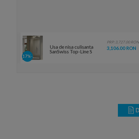
.00 RON
PRP: 3,727.00 RON
Usa de nisa culisanta
 RON
3,106.00 RON
SanSwiss Top-Line S
TLS2, 140xH200 cm
-17%
fara profilul de jos,
varianta stanga
D