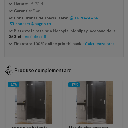
Livrare:
15-30 zile
Garantie:
5 ani
Consultanta de specialitate:
0720456456
contact@bagno.ro
Plateste in rate prin Netopia-Mobilpay incepand de la
350 lei
- Vezi detalii
Finantare 100 % online prin tbi bank
- Calculeaza rata
Produse complementare
-17%
-17%
Usa de nisa batanta
Usa de nisa batanta