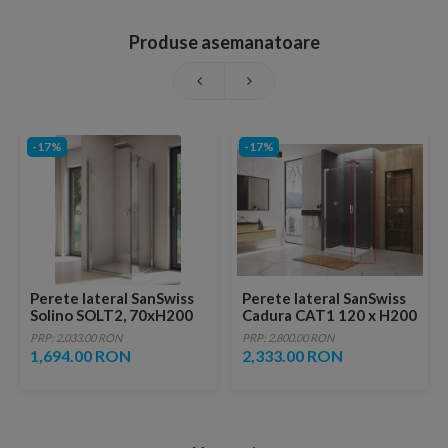
Produse asemanatoare
-17%
-17%
Perete lateral SanSwiss
Perete lateral SanSwiss
Solino SOLT2, 70xH200
Cadura CAT1 120 x H200
cm
cm
PRP: 2,033.00 RON
PRP: 2,800.00 RON
1,694.00 RON
2,333.00 RON