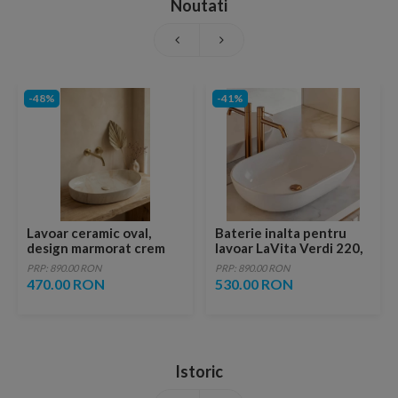
Noutati
-48%
-41%
Lavoar ceramic oval,
Baterie inalta pentru
design marmorat crem
lavoar LaVita Verdi 220,
lucios cu vene aurii,
fara ventil, brushed
PRP: 890.00 RON
PRP: 890.00 RON
ventil inclus
copper
470.00 RON
530.00 RON
Istoric