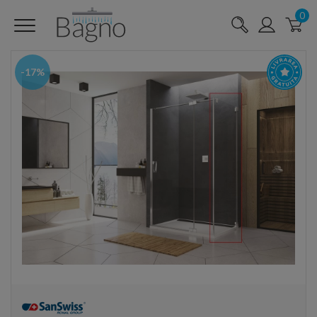
0
-17%