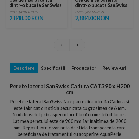
dintr-o bucata SanSwiss
dintr-o bucata SanSwiss
Cadura cu parte fixa
Cadura cu parte fixa
PRP: 3,418.00 RON
PRP: 3,461.00 RON
CA13 75 x H200 cm
CA13 80 x H200 cm
2,848.00 RON
2,884.00 RON
Descriere
Specificatii
Producator
Review-uri
Perete lateral SanSwiss Cadura CAT3 90 x H200
cm
Peretele lateral SanSwiss face parte din colectia Cadura si
este fabricat din sticla securizata cu grosimea de 6 mm,
fiind deosebit prin aspectul profilului crom slefuit lucios.
Latimea peretului este de 900 mm, iar inaltimea de 2000
mm. Regasit intr-o varianta de sticla transparenta care
beneficiaza de tratamentul cu acoperire AquaPerle