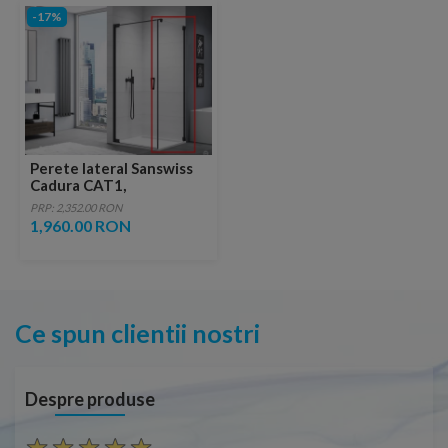
-17%
Perete lateral Sanswiss
Cadura CAT1,
70xH200cm, profil negru
PRP: 2,352.00 RON
mat
1,960.00 RON
Ce spun clientii nostri
Despre produse