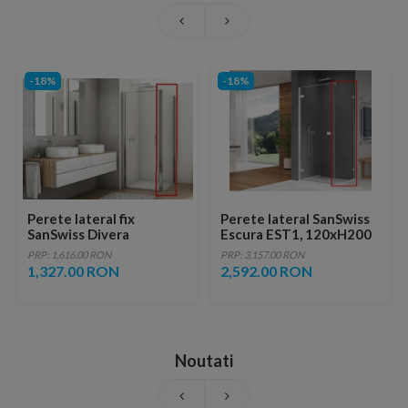
-18%
-18%
Perete lateral fix
Perete lateral SanSwiss
SanSwiss Divera
Escura EST1, 120xH200
140xH200 cm
cm
PRP: 1,616.00 RON
PRP: 3,157.00 RON
1,327.00 RON
2,592.00 RON
Noutati