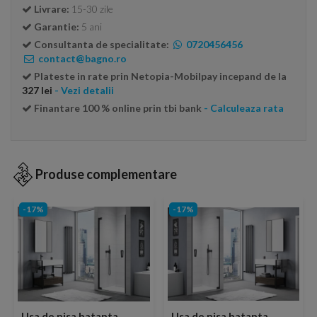
Livrare:
15-30 zile
Garantie:
5 ani
Consultanta de specialitate:
0720456456
contact@bagno.ro
Plateste in rate prin Netopia-Mobilpay incepand de la
327 lei
- Vezi detalii
Finantare 100 % online prin tbi bank
- Calculeaza rata
Produse complementare
-17%
-17%
Usa de nisa batanta
Usa de nisa batanta