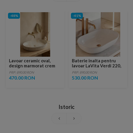
-48%
-41%
Lavoar ceramic oval,
Baterie inalta pentru
design marmorat crem
lavoar LaVita Verdi 220,
lucios cu vene aurii,
fara ventil, brushed
PRP: 890.00 RON
PRP: 890.00 RON
ventil inclus
copper
470.00 RON
530.00 RON
Istoric