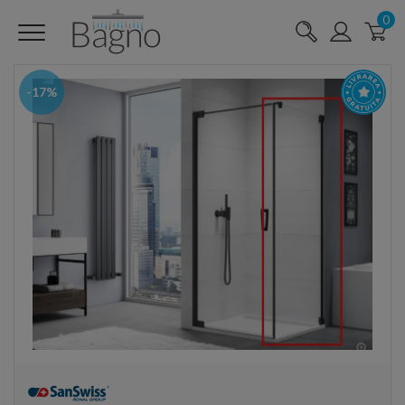
0
-17%