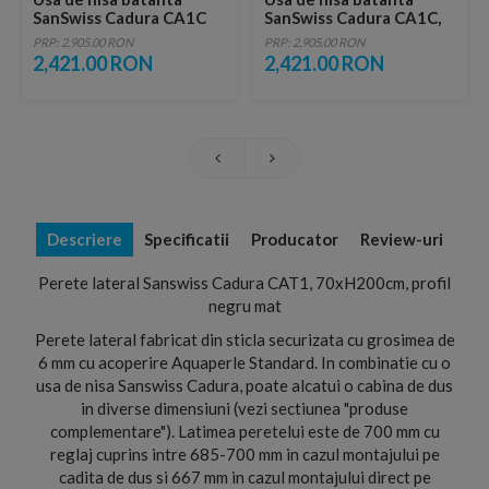
SanSwiss Cadura CA1C
SanSwiss Cadura CA1C,
70xH200 cm profil negru,
70xH200 cm profil negru,
PRP: 2,905.00 RON
PRP: 2,905.00 RON
stanga
dreapta
2,421.00 RON
2,421.00 RON
Descriere
Specificatii
Producator
Review-uri
Perete lateral Sanswiss Cadura CAT1, 70xH200cm, profil
negru mat
Perete lateral fabricat din sticla securizata cu grosimea de
6 mm cu acoperire Aquaperle Standard. In combinatie cu o
usa de nisa Sanswiss Cadura, poate alcatui o cabina de dus
in diverse dimensiuni (vezi sectiunea "produse
complementare"). Latimea peretelui este de 700 mm cu
reglaj cuprins intre 685-700 mm in cazul montajului pe
cadita de dus si 667 mm in cazul montajului direct pe