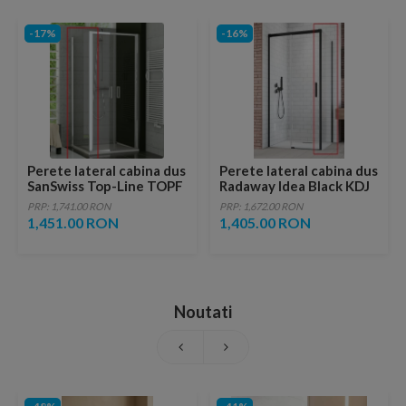
-17%
-16%
Perete lateral cabina dus
Perete lateral cabina dus
SanSwiss Top-Line TOPF
Radaway Idea Black KDJ
80xH190 profil argintiu
dreapta 80 x H200.5 cm
PRP: 1,741.00 RON
PRP: 1,672.00 RON
profil negru mat
1,451.00 RON
1,405.00 RON
Noutati