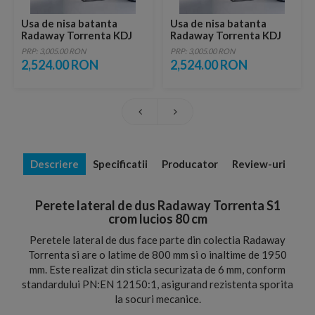
Usa de nisa batanta
Usa de nisa batanta
Radaway Torrenta KDJ
Radaway Torrenta KDJ
crom lucios 120x195 cm
crom lucios 120x195 cm
PRP: 3,005.00 RON
PRP: 3,005.00 RON
stanga
dreapta
2,524.00 RON
2,524.00 RON
Descriere
Specificatii
Producator
Review-uri
Perete lateral de dus Radaway Torrenta S1
crom lucios 80 cm
Peretele lateral de dus face parte din colectia Radaway
Torrenta si are o latime de 800 mm si o inaltime de 1950
mm. Este realizat din sticla securizata de 6 mm, conform
standardului PN:EN 12150:1, asigurand rezistenta sporita
la socuri mecanice.