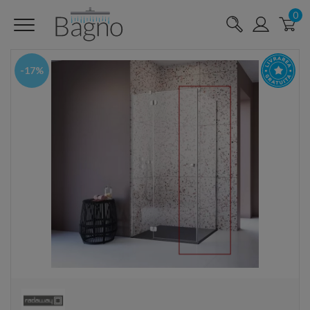
0
-17%