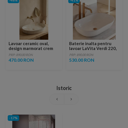
-48%
-41%
Lavoar ceramic oval,
Baterie inalta pentru
design marmorat crem
lavoar LaVita Verdi 220,
lucios cu vene aurii,
fara ventil, brushed
PRP: 890.00 RON
PRP: 890.00 RON
ventil inclus
copper
470.00 RON
530.00 RON
Istoric
-17%