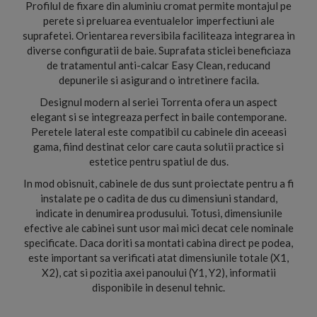
Profilul de fixare din aluminiu cromat permite montajul pe
perete si preluarea eventualelor imperfectiuni ale
suprafetei. Orientarea reversibila faciliteaza integrarea in
diverse configuratii de baie. Suprafata sticlei beneficiaza
de tratamentul anti-calcar Easy Clean, reducand
depunerile si asigurand o intretinere facila.
Designul modern al seriei Torrenta ofera un aspect
elegant si se integreaza perfect in baile contemporane.
Peretele lateral este compatibil cu cabinele din aceeasi
gama, fiind destinat celor care cauta solutii practice si
estetice pentru spatiul de dus.
In mod obisnuit, cabinele de dus sunt proiectate pentru a fi
instalate pe o cadita de dus cu dimensiuni standard,
indicate in denumirea produsului. Totusi, dimensiunile
efective ale cabinei sunt usor mai mici decat cele nominale
specificate. Daca doriti sa montati cabina direct pe podea,
este important sa verificati atat dimensiunile totale (X1,
X2), cat si pozitia axei panoului (Y1, Y2), informatii
disponibile in desenul tehnic.