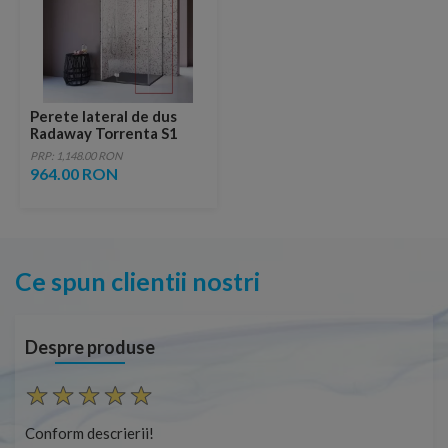
Perete lateral de dus
Radaway Torrenta S1
crom lucios 80 cm
PRP: 1,148.00 RON
964.00 RON
Ce spun clientii nostri
Despre produse
Conform descrierii!
Con