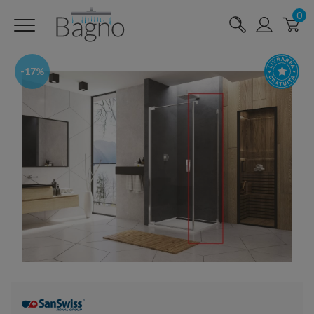
0
-17%