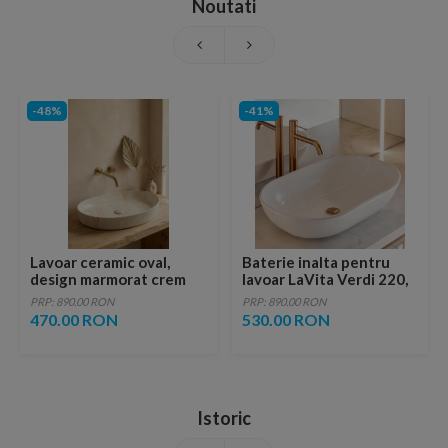
Noutati
-48%
-41%
Lavoar ceramic oval,
Baterie inalta pentru
design marmorat crem
lavoar LaVita Verdi 220,
lucios cu vene aurii,
fara ventil, brushed
PRP: 890.00 RON
PRP: 890.00 RON
ventil inclus
copper
470.00 RON
530.00 RON
Istoric