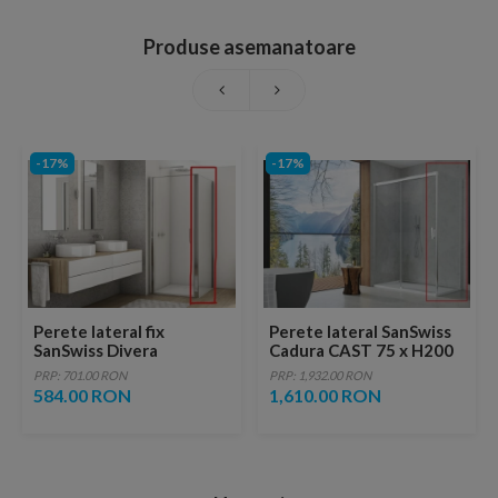
Produse asemanatoare
-17%
-17%
Perete lateral fix
Perete lateral SanSwiss
SanSwiss Divera
Cadura CAST 75 x H200
70xH200 cm
cm sticla Shade
PRP: 701.00 RON
PRP: 1,932.00 RON
584.00 RON
1,610.00 RON