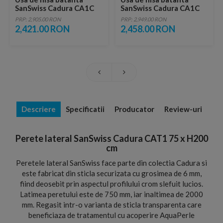
SanSwiss Cadura CA1C
SanSwiss Cadura CA1C
70xH200 cm
75xH200 cm
PRP: 2,905.00 RON
PRP: 2,949.00 RON
2,421.00 RON
2,458.00 RON
Descriere
Specificatii
Producator
Review-uri
Perete lateral SanSwiss Cadura CAT1 75 x H200
cm
Peretele lateral SanSwiss face parte din colectia Cadura si
este fabricat din sticla securizata cu grosimea de 6 mm,
fiind deosebit prin aspectul profilului crom slefuit lucios.
Latimea peretului este de 750 mm, iar inaltimea de 2000
mm. Regasit intr-o varianta de sticla transparenta care
beneficiaza de tratamentul cu acoperire AquaPerle