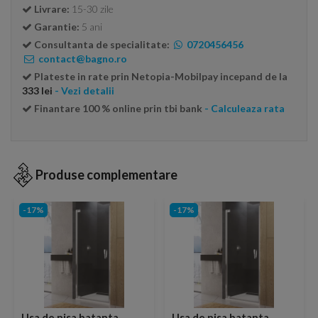
Livrare:
15-30 zile
Garantie:
5 ani
Consultanta de specialitate:
0720456456
contact@bagno.ro
Plateste in rate prin Netopia-Mobilpay incepand de la
333 lei
- Vezi detalii
Finantare 100 % online prin tbi bank
- Calculeaza rata
Produse complementare
-17%
-17%
Usa de nisa batanta
Usa de nisa batanta