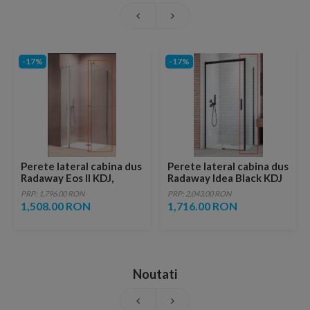
-17%
-17%
Perete lateral cabina dus
Perete lateral cabina dus
Radaway Eos II KDJ,
Radaway Idea Black KDJ
80xH195 cm
dreapta 120 x H200.5 cm
PRP: 1,796.00 RON
PRP: 2,043.00 RON
profil negru mat
1,508.00 RON
1,716.00 RON
Noutati