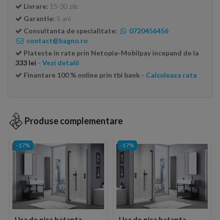
Livrare:
15-30 zile
Garantie:
5 ani
Consultanta de specialitate:
0720456456
contact@bagno.ro
Plateste in rate prin Netopia-Mobilpay incepand de la
333 lei
- Vezi detalii
Finantare 100 % online prin tbi bank
- Calculeaza rata
Produse complementare
-17%
-17%
Usa de nisa batanta
Usa de nisa batanta