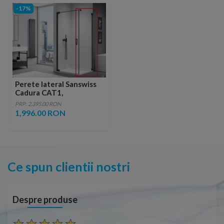
-17%
Perete lateral Sanswiss
Cadura CAT1,
75xH200cm, profil negru
PRP: 2,395.00 RON
mat
1,996.00 RON
Ce spun clientii nostri
Despre produse