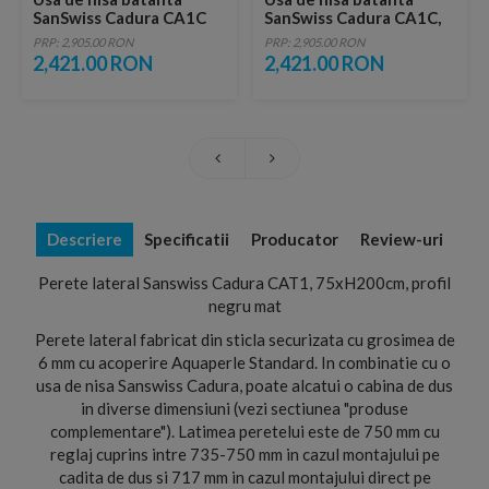
SanSwiss Cadura CA1C
SanSwiss Cadura CA1C,
70xH200 cm profil negru,
70xH200 cm profil negru,
PRP: 2,905.00 RON
PRP: 2,905.00 RON
stanga
dreapta
2,421.00 RON
2,421.00 RON
Descriere
Specificatii
Producator
Review-uri
Perete lateral Sanswiss Cadura CAT1, 75xH200cm, profil
negru mat
Perete lateral fabricat din sticla securizata cu grosimea de
6 mm cu acoperire Aquaperle Standard. In combinatie cu o
usa de nisa Sanswiss Cadura, poate alcatui o cabina de dus
in diverse dimensiuni (vezi sectiunea "produse
complementare"). Latimea peretelui este de 750 mm cu
reglaj cuprins intre 735-750 mm in cazul montajului pe
cadita de dus si 717 mm in cazul montajului direct pe