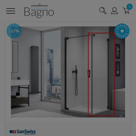
0
-17%