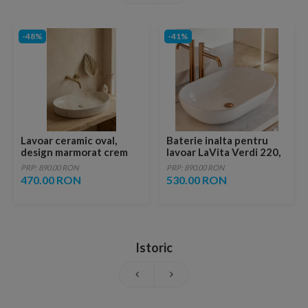
-48%
-41%
Lavoar ceramic oval,
Baterie inalta pentru
design marmorat crem
lavoar LaVita Verdi 220,
lucios cu vene aurii,
fara ventil, brushed
PRP: 890.00 RON
PRP: 890.00 RON
ventil inclus
copper
470.00 RON
530.00 RON
Istoric