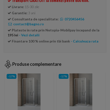
Transport GRATUIT la comenzi peste 600 Ron.
Livrare:
15-30 zile
Garantie:
3 ani
Consultanta de specialitate:
0720456456
contact@bagno.ro
Plateste in rate prin Netopia-Mobilpay incepand de la
195 lei
- Vezi detalii
Finantare 100 % online prin tbi bank
- Calculeaza rata
Produse complementare
-17%
-17%