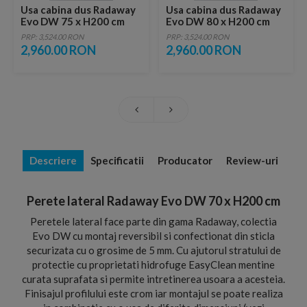
Usa cabina dus Radaway
Usa cabina dus Radaway
Evo DW 75 x H200 cm
Evo DW 80 x H200 cm
PRP: 3,524.00 RON
PRP: 3,524.00 RON
2,960.00 RON
2,960.00 RON
Descriere
Specificatii
Producator
Review-uri
Perete lateral Radaway Evo DW 70 x H200 cm
Peretele lateral face parte din gama Radaway, colectia
Evo DW cu montaj reversibil si confectionat din sticla
securizata cu o grosime de 5 mm. Cu ajutorul stratului de
protectie cu proprietati hidrofuge EasyClean mentine
curata suprafata si permite intretinerea usoara a acesteia.
Finisajul profilului este crom iar montajul se poate realiza