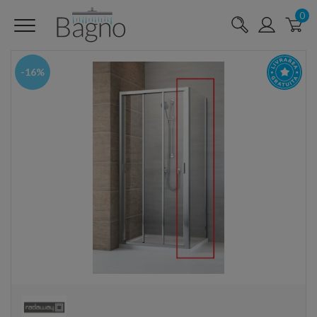
0
-16%