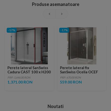
Produse asemanatoare
-17%
-17%
Perete lateral SanSwiss
Perete lateral fix
Cadura CAST 100 x H200
SanSwiss Ocelia OCEF
cm profil negru mat
80xH190 cm
PRP: 1,646.00 RON
PRP: 670.00 RON
1,371.00 RON
559.00 RON
Noutati