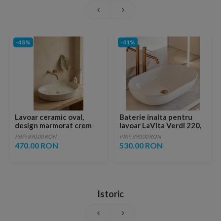
-48%
-41%
Lavoar ceramic oval,
Baterie inalta pentru
design marmorat crem
lavoar LaVita Verdi 220,
lucios cu vene aurii,
fara ventil, brushed
PRP: 890.00 RON
PRP: 890.00 RON
ventil inclus
copper
470.00 RON
530.00 RON
Istoric