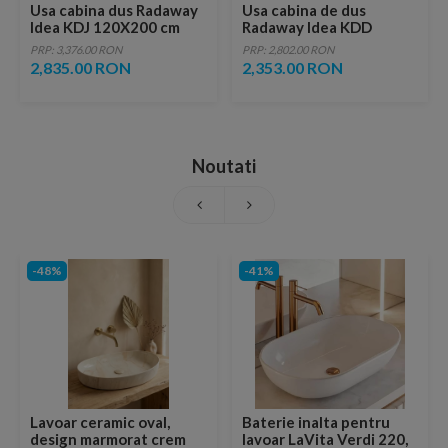
Usa cabina dus Radaway
Usa cabina de dus
Idea KDJ 120X200 cm
Radaway Idea KDD
90X200,5 cm, sticla
PRP: 3,376.00 RON
PRP: 2,802.00 RON
transparenta
2,835.00 RON
2,353.00 RON
Noutati
-48%
-41%
Lavoar ceramic oval,
Baterie inalta pentru
design marmorat crem
lavoar LaVita Verdi 220,