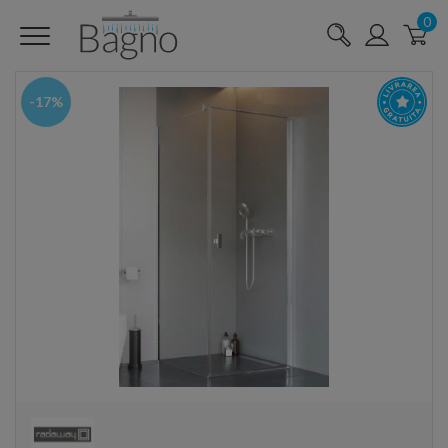
0
-17%