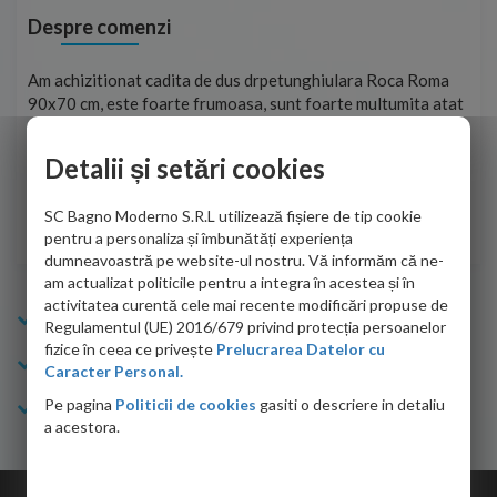
Despre comenzi
t
Am achizitionat cadita de dus drpetunghiulara Roca Roma
Foa
90x70 cm, este foarte frumoasa, sunt foarte multumita atat
pe 
de personalul firmei dvs. cu care am colaborat in obtinerea
ace
infiormatiilor solicitate cat si de firma de curierat care a
Detalii și setări cookies
Cri
adus coletul in siguranta.Numai bine, va doresc!
SC Bagno Moderno S.R.L utilizează fișiere de tip cookie
Sofrone Viviana -
28.07.2026
pentru a personaliza și îmbunătăți experiența
dumneavoastră pe website-ul nostru. Vă informăm că ne-
am actualizat politicile pentru a integra în acestea și în
activitatea curentă cele mai recente modificări propuse de
Info Bagno
Regulamentul (UE) 2016/679 privind protecția persoanelor
fizice în ceea ce privește
Prelucrarea Datelor cu
Cumparaturi
Caracter Personal.
Pe pagina
Politicii de cookies
gasiti o descriere in detaliu
Suport clienti
a acestora.
Copyright © 2026 Bagno.ro All right reserved. Powered by
Expert Online