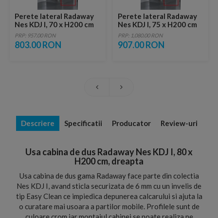
Perete lateral Radaway
Perete lateral Radaway
Nes KDJ I, 70 x H200 cm
Nes KDJ I, 75 x H200 cm
PRP: 957.00 RON
PRP: 1,080.00 RON
803.00 RON
907.00 RON
Descriere
Specificatii
Producator
Review-uri
Usa cabina de dus Radaway Nes KDJ I, 80 x
H200 cm, dreapta
Usa cabina de dus gama Radaway face parte din colectia
Nes KDJ I, avand sticla securizata de 6 mm cu un invelis de
tip Easy Clean ce impiedica depunerea calcarului si ajuta la
o curatare mai usoara a partilor mobile. Profilele sunt de
culoare crom iar montajul cabinei se poate realiza pe