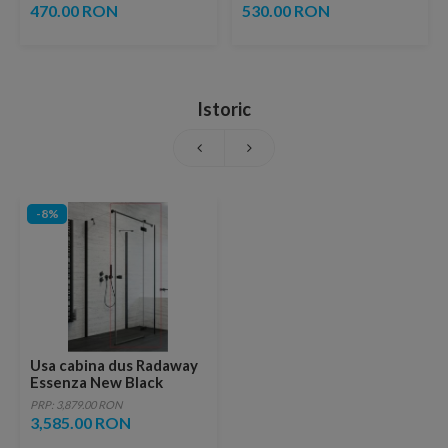
ventil inclus
copper
470.00 RON
530.00 RON
Istoric
-8%
Usa cabina dus Radaway
Essenza New Black
KDJ+S 120 x H200 cm,
PRP: 3,879.00 RON
profil negru mat, dreapta
3,585.00 RON