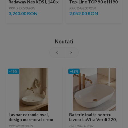
Radaway Nes KDS I, 140 x
Top-Line TOP 90 x H190
H200 cm
cm
PRP: 3,857.00 RON
PRP: 2,462.00 RON
3,240.00 RON
2,052.00 RON
Noutati
-48%
-41%
Lavoar ceramic oval,
Baterie inalta pentru
design marmorat crem
lavoar LaVita Verdi 220,
lucios cu vene aurii,
fara ventil, brushed
PRP: 890.00 RON
PRP: 890.00 RON