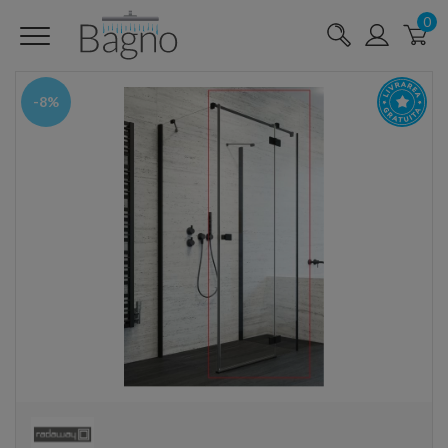
0
-8%