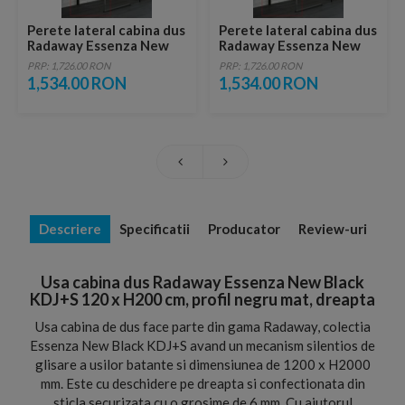
Perete lateral cabina dus
Perete lateral cabina dus
Radaway Essenza New
Radaway Essenza New
Black KDJ 75 x H200 cm
Black KDJ 80 x H200 cm
PRP: 1,726.00 RON
PRP: 1,726.00 RON
profil negru mat
profil negru mat
1,534.00 RON
1,534.00 RON
Descriere
Specificatii
Producator
Review-uri
Usa cabina dus Radaway Essenza New Black
KDJ+S 120 x H200 cm, profil negru mat, dreapta
Usa cabina de dus face parte din gama Radaway, colectia
Essenza New Black KDJ+S avand un mecanism silentios de
glisare a usilor batante si dimensiunea de 1200 x H2000
mm. Este cu deschidere pe dreapta si confectionata din
sticla securizata cu o grosime de 6 mm. Cu ajutorul