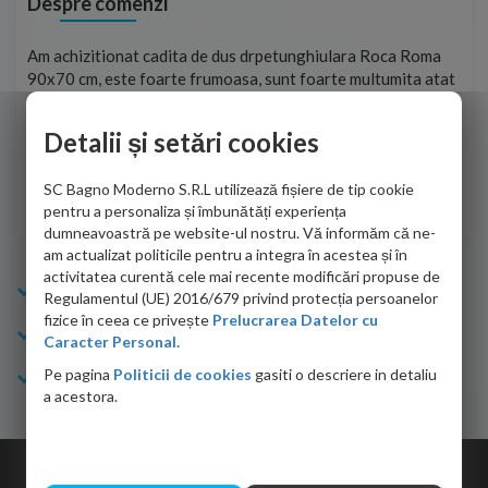
Despre comenzi
t
Am achizitionat cadita de dus drpetunghiulara Roca Roma
Foa
90x70 cm, este foarte frumoasa, sunt foarte multumita atat
pe 
de personalul firmei dvs. cu care am colaborat in obtinerea
ace
infiormatiilor solicitate cat si de firma de curierat care a
Detalii și setări cookies
Cri
adus coletul in siguranta.Numai bine, va doresc!
SC Bagno Moderno S.R.L utilizează fișiere de tip cookie
Sofrone Viviana -
28.07.2026
pentru a personaliza și îmbunătăți experiența
dumneavoastră pe website-ul nostru. Vă informăm că ne-
am actualizat politicile pentru a integra în acestea și în
activitatea curentă cele mai recente modificări propuse de
Info Bagno
Regulamentul (UE) 2016/679 privind protecția persoanelor
fizice în ceea ce privește
Prelucrarea Datelor cu
Cumparaturi
Caracter Personal.
Pe pagina
Politicii de cookies
gasiti o descriere in detaliu
Suport clienti
a acestora.
Copyright © 2026 Bagno.ro All right reserved. Powered by
Expert Online