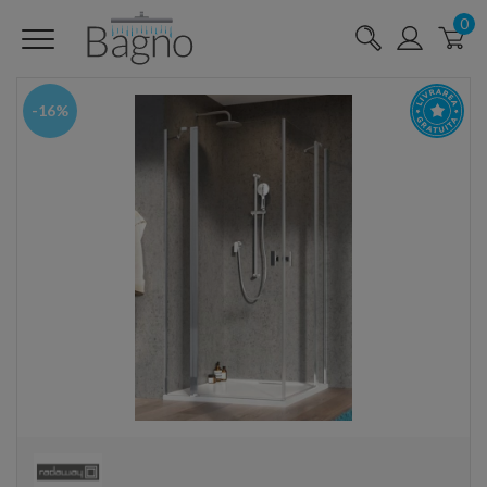
0
-16%