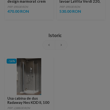
design marmorat crem
lavoar LaVita Verdi 220,
lucios cu vene aurii,
fara ventil, brushed
PRP: 890.00 RON
PRP: 890.00 RON
ventil inclus
copper
470.00 RON
530.00 RON
Istoric
-16%
Usa cabina de dus
Radaway Nes KDD II, 100
x H200 cm
PRP: 2,888.00 RON