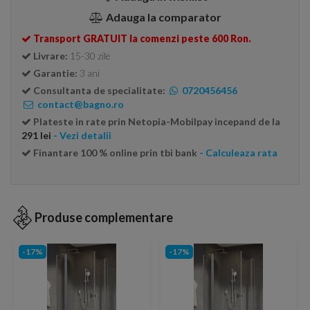
Adauga la comparator
Transport GRATUIT la comenzi peste 600 Ron.
Livrare:
15-30 zile
Garantie:
3 ani
Consultanta de specialitate:
0720456456
contact@bagno.ro
Plateste in rate prin Netopia-Mobilpay incepand de la
291 lei
- Vezi detalii
Finantare 100 % online prin tbi bank
- Calculeaza rata
Produse complementare
-17%
-17%