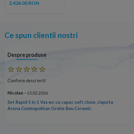
2,426.00 RON
Ce spun clientii nostri
Despre produse
Conform descrierii!
Con
Nicolae -
Nic
13.02.2026
Set Rapid 5 in 1 Vas wc cu capac soft close, clapeta
Arena Cosmopolitan Grohe Bau Ceramic