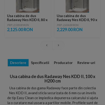
Usa cabina de dus
Usa cabina de dus
Radaway Nes KDD II, 80 x
Radaway Nes KDD II, 90 x
H200 cm
H200 cm
PRP: 2,530.00 RON
PRP: 2,654.00 RON
2,125.00 RON
2,229.00 RON
Descriere
Specificatii
Producator
Review-uri
Usa cabina de dus Radaway Nes KDD II, 100 x
H200 cm
Usa cabina de dus gama Radaway face parte din colectia
Nes KDD II, avand sticla securizata de 6 mm cu un invelis
de tip Easy Clean ce impiedica depunerea calcarului si ajuta
la o curatare mai usoara a partilor mobile. Profilele sunt de