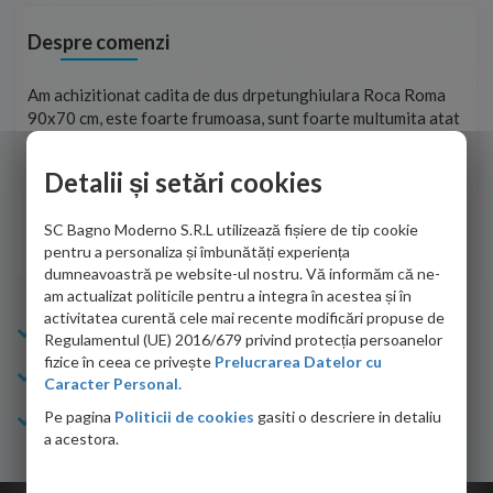
Despre comenzi
t
Am achizitionat cadita de dus drpetunghiulara Roca Roma
Foa
90x70 cm, este foarte frumoasa, sunt foarte multumita atat
pe 
de personalul firmei dvs. cu care am colaborat in obtinerea
ace
infiormatiilor solicitate cat si de firma de curierat care a
Detalii și setări cookies
Cri
adus coletul in siguranta.Numai bine, va doresc!
SC Bagno Moderno S.R.L utilizează fișiere de tip cookie
Sofrone Viviana -
28.07.2026
pentru a personaliza și îmbunătăți experiența
dumneavoastră pe website-ul nostru. Vă informăm că ne-
am actualizat politicile pentru a integra în acestea și în
activitatea curentă cele mai recente modificări propuse de
Info Bagno
Regulamentul (UE) 2016/679 privind protecția persoanelor
fizice în ceea ce privește
Prelucrarea Datelor cu
Cumparaturi
Caracter Personal.
Pe pagina
Politicii de cookies
gasiti o descriere in detaliu
Suport clienti
a acestora.