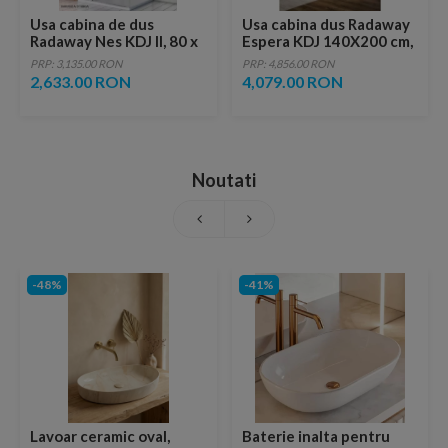
Usa cabina de dus
Usa cabina dus Radaway
Radaway Nes KDJ II, 80 x
Espera KDJ 140X200 cm,
H200 cm
sticla transparenta
PRP: 3,135.00 RON
PRP: 4,856.00 RON
2,633.00 RON
4,079.00 RON
Noutati
-48%
-41%
Lavoar ceramic oval,
Baterie inalta pentru