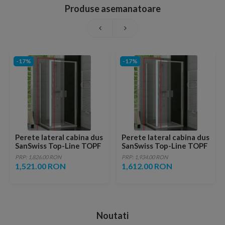
Produse asemanatoare
-17%
-17%
Perete lateral cabina dus
Perete lateral cabina dus
SanSwiss Top-Line TOPF
SanSwiss Top-Line TOPF
90xH190 profil argintiu
100xH190
PRP: 1,826.00 RON
PRP: 1,934.00 RON
1,521.00 RON
1,612.00 RON
Noutati