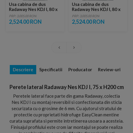
Usa cabina de dus
Usa cabina de dus
Radaway Nes KDJ I, 80 x
Radaway Nes KDJ I, 80 x
H200 cm, stanga
H200 cm, dreapta
PRP: 3,005.00 RON
PRP: 3,005.00 RON
2,524.00 RON
2,524.00 RON
Descriere
Specificatii
Producator
Review-uri
Perete lateral Radaway Nes KDJ I, 75 x H200 cm
Peretele lateral face parte din gama Radaway, colectia
Nes KDJ I cu montaj reversibil si confectionata din sticla
securizata cu o grosime de 6 mm. Cu ajutorul stratului de
protectie cu proprietati hidrofuge EasyClean mentine
curata suprafata si permite intretinerea usoara a acesteia.
Finisajul profilului este crom iar montajul se poate realiza