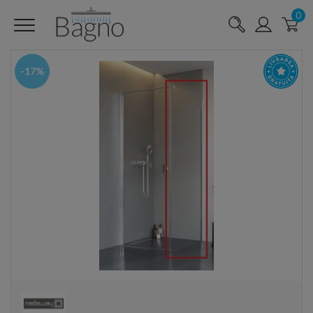
0
-17%