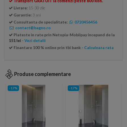
Transport GRATUIT la comenzi peste 600 Ron.
Livrare:
15-30 zile
Garantie:
3 ani
Consultanta de specialitate:
0720456456
contact@bagno.ro
Plateste in rate prin Netopia-Mobilpay incepand de la
151 lei
- Vezi detalii
Finantare 100 % online prin tbi bank
- Calculeaza rata
Produse complementare
-17%
-17%