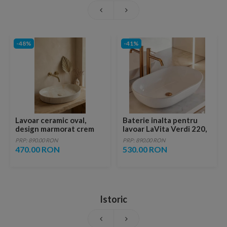
-48%
-41%
Lavoar ceramic oval,
Baterie inalta pentru
design marmorat crem
lavoar LaVita Verdi 220,
lucios cu vene aurii,
fara ventil, brushed
PRP: 890.00 RON
PRP: 890.00 RON
ventil inclus
copper
470.00 RON
530.00 RON
Istoric