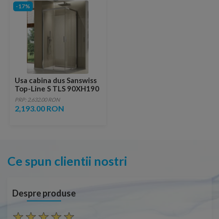
-17%
Usa cabina dus Sanswiss
Top-Line S TLS 90XH190
cm, varianta dreapta
PRP: 2,632.00 RON
2,193.00 RON
Ce spun clientii nostri
Despre produse