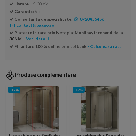
Livrare:
15-30 zile
Garantie:
5 ani
Consultanta de specialitate:
0720456456
contact@bagno.ro
Plateste in rate prin Netopia-Mobilpay incepand de la
366 lei
- Vezi detalii
Finantare 100 % online prin tbi bank
- Calculeaza rata
Produse complementare
-17%
-17%
Usa cabina dus SanSwiss
Usa cabina dus Sanswiss