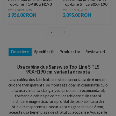
Top-Line TOP 80 x H190
Top-Line S TLS 80XH190
cm
cm, varianta stanga
PRP: 2,348.00 RON
PRP: 2,514.00 RON
1,956.00 RON
2,095.00 RON
Descriere
Specificatii
Producator
Review-uri
Usa cabina dus Sanswiss Top-Line S TLS
90XH190 cm, varianta dreapta
Usa cabina dus fabricata din sticla securizata de 6 mm, de
culoare transparenta, se monteaza doar in combinatie cu o
alta usa varianta stanga (vezi produsele recomandate),
formand o cabina pe colt cu deschidere culisanta si
inchidere magnetica, fara profilul de jos. Fabricata din
sticla transparenta si securizata cu grosimea de 6 mm,
aceasta usa beneficiaza de stratul cu acoperire Aquaperle