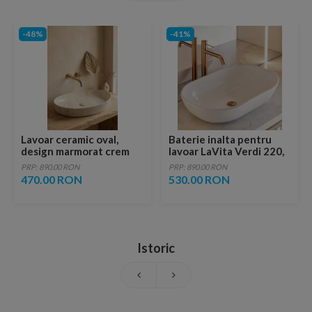
-48%
-41%
Lavoar ceramic oval,
Baterie inalta pentru
design marmorat crem
lavoar LaVita Verdi 220,
lucios cu vene aurii,
fara ventil, brushed
PRP: 890.00 RON
PRP: 890.00 RON
ventil inclus
copper
470.00 RON
530.00 RON
Istoric