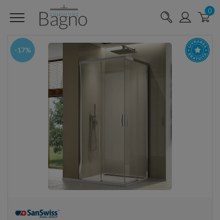
0
-17%