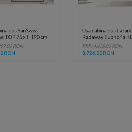
bina dus SanSwiss
Usa cabina dus batan
ne TOP 75 x H190 cm
Radaway Euphoria K
90x200 cm deschider
297.00 RON
PRP: 4,436.00 RON
dreapta
00 RON
3,726.00 RON