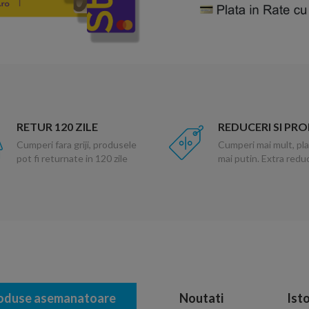
RETUR 120 ZILE
REDUCERI SI PR
Cumperi fara griji, produsele
Cumperi mai mult, pla
pot fi returnate in 120 zile
mai putin. Extra red
oduse asemanatoare
Noutati
Isto