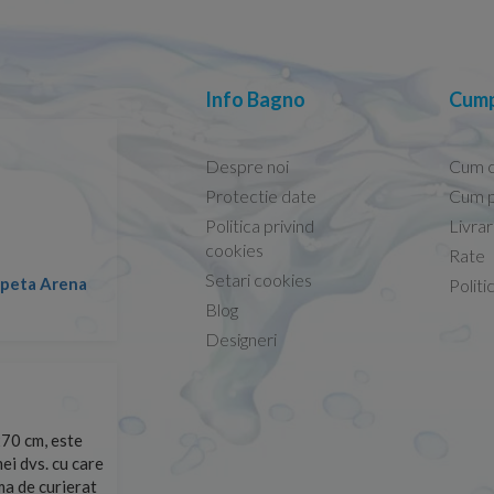
Info Bagno
Cump
Despre noi
Cum 
Protectie date
Cum p
Politica privind
Livra
Conform descrierii!
cookies
Rate
Setari cookies
lapeta Arena
Nicolae -
Politi
13.02.2026
Blog
Designeri
70 cm, este
Foarte prompți, am cerut detalii despre produs care nu
ei dvs. cu care
primit imediat. După ce am plasat comanda, aceasta a 
rma de curierat
Mulțumesc!