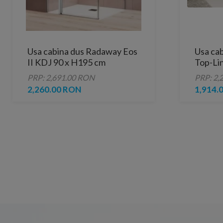
Usa cabina dus Radaway Eos
Usa ca
II KDJ 90 x H195 cm
Top-Li
PRP: 2,691.00 RON
PRP: 2,
2,260.00 RON
1,914.