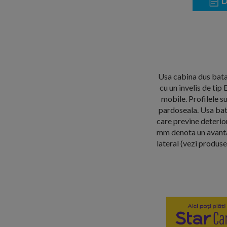
D
Usa cabina dus bata
cu un invelis de tip
mobile. Profilele s
pardoseala. Usa bat
care previne deteri
mm denota un avantaj
lateral (vezi produse