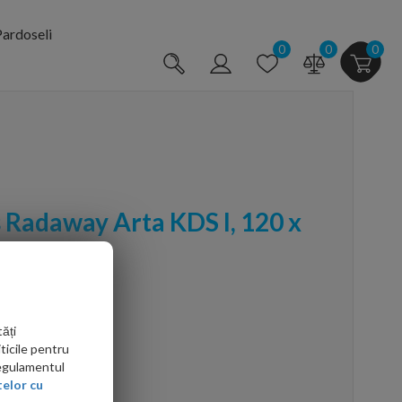
ardoseli
0
0
0
 Radaway Arta KDS I, 120 x
6100-03-01
ăți
ticile pentru
Regulamentul
elor cu