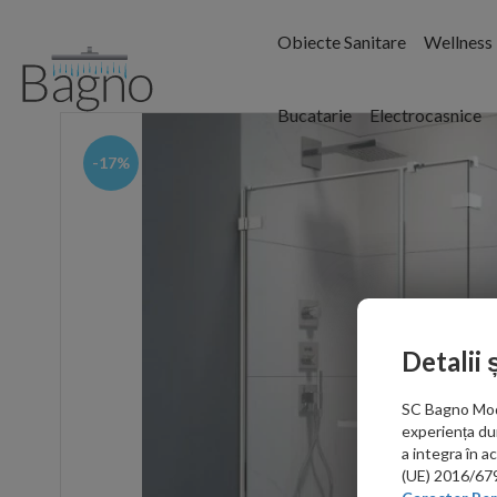
Obiecte Sanitare
Wellness
Bucatarie
Electrocasnice
-17%
Detalii 
SC Bagno Moder
experiența du
a integra în 
(UE) 2016/679 