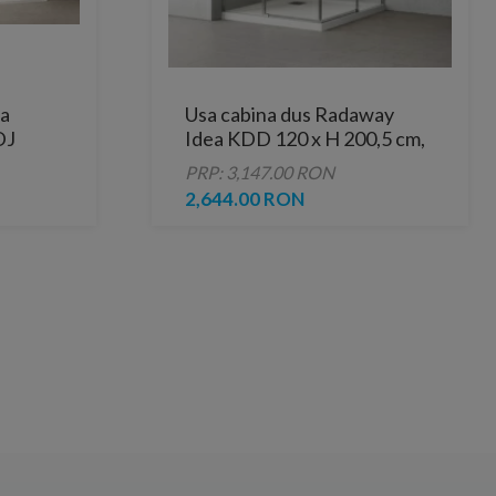
ta
Usa cabina dus Radaway
DJ
Idea KDD 120 x H 200,5 cm,
e
sticla transparenta
PRP: 3,147.00 RON
2,644.00 RON