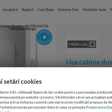
Incalzire
Baterii
Cazi Baie
Sisteme Dus
Mobilier baie
P
Living Room
% PROMO%
Usa cabina dus
H200 cm
și setări cookies
Cod:
386820-03-01L+138
no S.R.L utilizează fișiere de tip cookie pentru a personaliza și îmbunăt
PRP: 7,534.00 RON
mneavoastră pe website-ul nostru. Vă informăm că ne-am actualizat poli
6,328.00 RON
acestea și în activitatea curentă cele mai recente modificări propuse de 
Produsul beneficiaza
privind protecția persoanelor fizice în ceea ce privește
Prelucrarea Dat
de extrareducere in