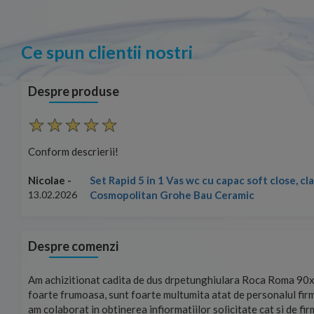
Ce spun clientii nostri
Despre produse
Conform descrierii!
Set Rapid 5 in 1 Vas wc cu capac soft close, c
Nicolae -
Cosmopolitan Grohe Bau Ceramic
13.02.2026
Despre comenzi
mand!
Am achizitionat cadita de dus drpetunghiulara Roca Roma 90x
foarte frumoasa, sunt foarte multumita atat de personalul firm
am colaborat in obtinerea infiormatiilor solicitate cat si de fi