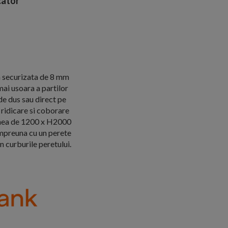
ator
a securizata de 8 mm
mai usoara a partilor
de dus sau direct pe
ridicare si coborare
unea de 1200 x H2000
impreuna cu un perete
n curburile peretului.