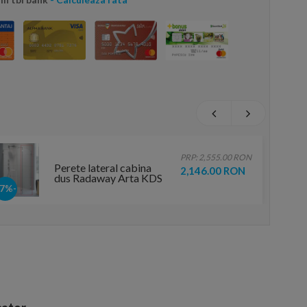
PRP: 2,555.00 RON
Perete lateral cabina
2,146.00 RON
dus Radaway Arta KDS
I, 70 x H200 cm
-17%