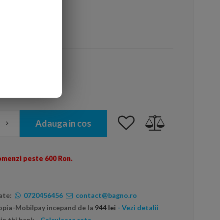
arte mai ieftin?
Adauga in cos
omenzi peste 600 Ron.
ate:
0720456456
contact@bagno.ro
topia-Mobilpay incepand de la
944 lei
- Vezi detalii
in tbi bank
- Calculeaza rata