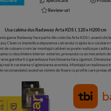
escriere
Specificatii
Produc
Review-uri
Usa cabina dus Radaway Arta KDS I, 120 x H200 cm
nta gama Radaway face parte din colectia Arta KDS I, avand sticl
 Easy Clean ce impiedica depunerea calcarului si ajuta la o curatare 
unt de culoare crom iar montajul cabinei se poate realiza pe cadita 
anta cu deschidere interior-exterior, prevazuta cu un mecanism de 
orarea garniturii si garanteaza functionarea fara zgomot. Dimensi
 real in curatarea si igienizarea acesteia. Montajul se realizeaza 
le recomandate) avand un sistem de fixare cu profile care preiau di