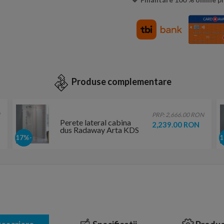
Produse complementare
PRP: 2,666.00 RON
Perete lateral cabina
2,239.00 RON
dus Radaway Arta KDS
I, 75 x H200 cm
-17%