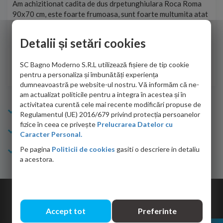
t
Am achizitionat cadita de dus drpetunghiulara Roca Roma
Foa
90x70 cm, este foarte frumoasa, sunt foarte multumita atat
pe 
de personalul firmei dvs. cu care am colaborat in obtinerea
ace
infiormatiilor solicitate cat si de firma de curierat care a
Detalii și setări cookies
Cri
adus coletul in siguranta.Numai bine, va doresc!
SC Bagno Moderno S.R.L utilizează fișiere de tip cookie
Sofrone Viviana -
28.07.2026
pentru a personaliza și îmbunătăți experiența
dumneavoastră pe website-ul nostru. Vă informăm că ne-
am actualizat politicile pentru a integra în acestea și în
activitatea curentă cele mai recente modificări propuse de
Info Bagno
Regulamentul (UE) 2016/679 privind protecția persoanelor
fizice în ceea ce privește
Prelucrarea Datelor cu
Cumparaturi
Caracter Personal.
Pe pagina
Politicii de cookies
gasiti o descriere in detaliu
Suport clienti
a acestora.
Copyright © 2026 Bagno.ro All right reserved. Powered by
Expert Online
Accept tot
Preferinte