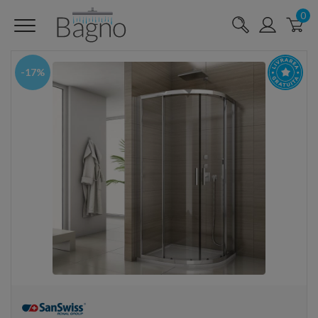
0
-17%