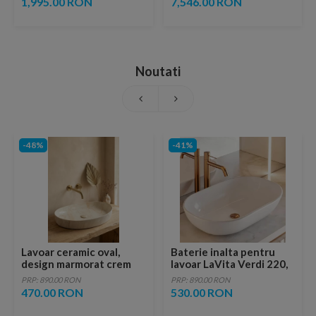
1,995.00 RON
7,546.00 RON
Noutati
-48%
-41%
Lavoar ceramic oval,
Baterie inalta pentru
design marmorat crem
lavoar LaVita Verdi 220,
lucios cu vene aurii,
fara ventil, brushed
PRP: 890.00 RON
PRP: 890.00 RON
ventil inclus
copper
470.00 RON
530.00 RON