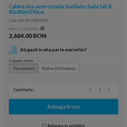
Cabina dus semirotunda SanSwiss Salia SALR
80x80xH190cm
Cod:
SALR550805007
PRP: 3,221.00 RON
2,684.00 RON
Ati gasit in alta parte mai ieftin?
Culoare sticla
Transparent
Durlux 200 luminos
Cantitate:
Adauga in cos
Adauga in wishlist