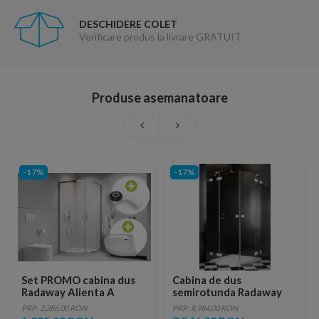
DESCHIDERE COLET
Verificare produs la livrare GRATUIT
Produse asemanatoare
-17%
-17%
Set PROMO cabina dus
Cabina de dus
Radaway Alienta A
semirotunda Radaway
80x80xH190 cm, sifon si
Essenza Pro White PDD
PRP: 2,386.00 RON
PRP: 8,984.00 RON
cadita Tinos A Compact
90x90xH200 cm