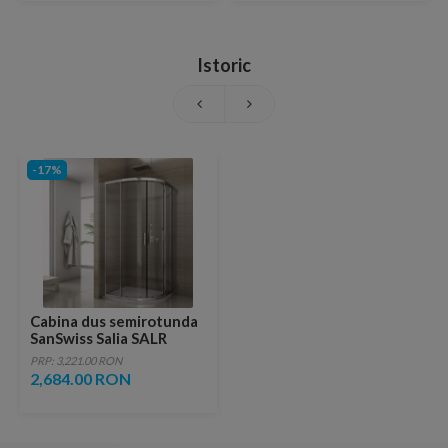
Istoric
-17%
Cabina dus semirotunda
SanSwiss Salia SALR
80x80xH190cm
PRP: 3,221.00 RON
2,684.00 RON