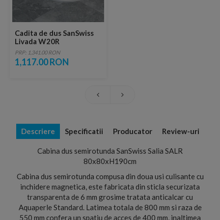
Cadita de dus SanSwiss
Livada W20R
semirotunda 80x80xH3,5
PRP: 1,341.00 RON
cm marmura sintetica
1,117.00 RON
alba
Descriere
Specificatii
Producator
Review-uri
Cabina dus semirotunda SanSwiss Salia SALR
80x80xH190cm
Cabina dus semirotunda compusa din doua usi culisante cu
inchidere magnetica, este fabricata din sticla securizata
transparenta de 6 mm grosime tratata anticalcar cu
Aquaperle Standard. Latimea totala de 800 mm si raza de
550 mm confera un spatiu de acces de 400 mm, inaltimea