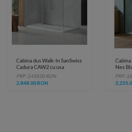
Cabina dus Walk-In SanSwiss
Cabina
Cadura CAW2 cu usa
Nes Bla
culisanta 160 x H200 cm
100xH
PRP: 3,418.00 RON
PRP: 3,
2,848.00 RON
3,255.