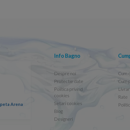
Info Bagno
Cump
Despre noi
Cum 
Protectie date
Cum p
Politica privind
Livra
Conform descrierii!
cookies
Rate
Setari cookies
lapeta Arena
Nicolae -
Politi
13.02.2026
Blog
Designeri