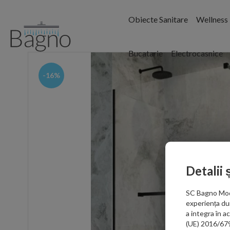
Obiecte Sanitare
Wellness
Bucatarie
Electrocasnice
-16%
Detalii 
SC Bagno Moder
experiența du
a integra în 
(UE) 2016/679 