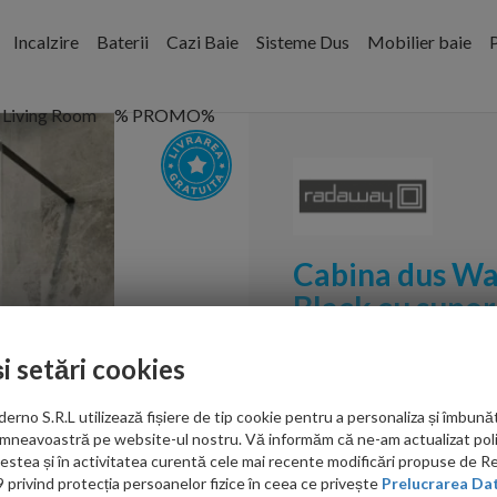
Incalzire
Baterii
Cazi Baie
Sisteme Dus
Mobilier baie
P
Living Room
% PROMO%
Cabina dus Wa
Black cu supo
Cod:
389085-54-01W
și setări cookies
PRP: 2,715.00 RON
no S.R.L utilizează fișiere de tip cookie pentru a personaliza și îmbunăt
2,281.00 RON
mneavoastră pe website-ul nostru. Vă informăm că ne-am actualizat poli
acestea și în activitatea curentă cele mai recente modificări propuse de 
privind protecția persoanelor fizice în ceea ce privește
Prelucrarea Dat
Ati gasit in alta p