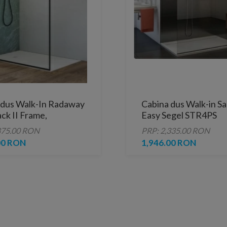
 dus Walk-In Radaway
Cabina dus Walk-in S
ck II Frame,
Easy Segel STR4PS
200 cm
100xH200 cm
875.00 RON
PRP: 2,335.00 RON
00 RON
1,946.00 RON