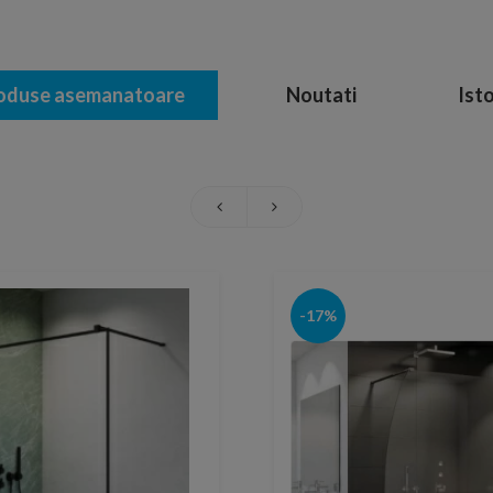
oduse asemanatoare
Noutati
Isto
-17%