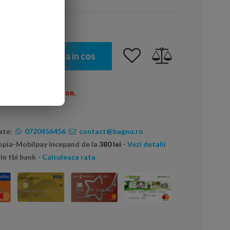
Adauga in cos
omenzi peste 600 Ron.
ate:
0720456456
contact@bagno.ro
topia-Mobilpay incepand de la
380 lei
- Vezi detalii
in tbi bank
- Calculeaza rata