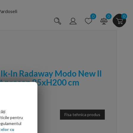
ardoseli
0
0
0
lk-In Radaway Modo New II
rt prosop 85xH200 cm
ăți
Fisa tehnica produs
ticile pentru
Regulamentul
elor cu
arte mai ieftin?