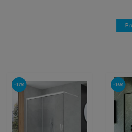
Pr
-17%
-16%