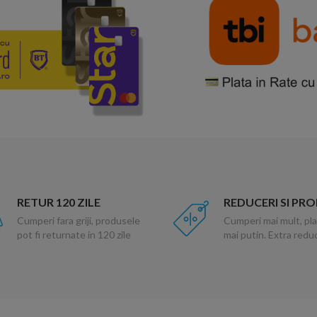
RETUR 120 ZILE
REDUCERI SI PR
Cumperi fara griji, produsele
Cumperi mai mult, pla
pot fi returnate in 120 zile
mai putin. Extra red