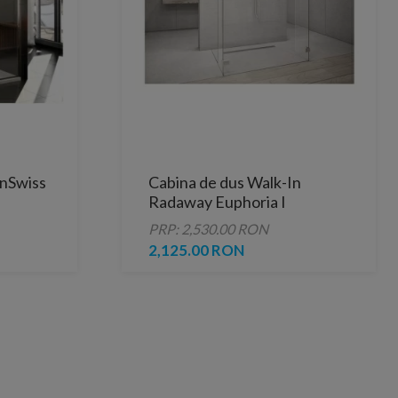
anSwiss
Cabina de dus Walk-In
Radaway Euphoria I
120X200 cm, sticla
PRP: 2,530.00 RON
transparenta (perete frontal
2,125.00 RON
W4)