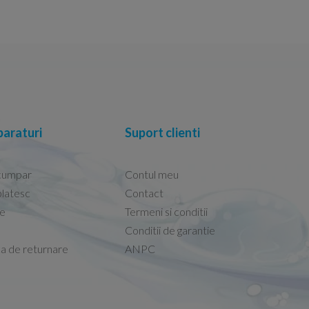
araturi
Suport clienti
cumpar
Contul meu
latesc
Contact
re
Termeni si conditii
Capacele Grohe sunt de bună calitate și se i
Conditii de garantie
Marius -
Capac WC Grohe Bau Cer
ca de returnare
ANPC
08.02.2026