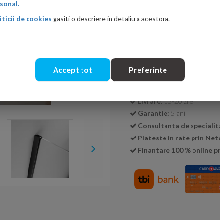
sonal.
iticii de cookies
gasiti o descriere in detaliu a acestora.
Cantitate:
Accept tot
Preferinte
Transport GRATUIT la c
Livrare:
15-20 zile
Garantie:
5 ani
Consultanta de specialit
Plateste in rate prin Ne
Finantare 100 % online pr