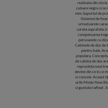
realizata din sticl
culoare negru si se
mm. Suportul de pro
Sistemul de fixar
urmatoarele caract
curata suprafata si
compensarea iregul
persoanele cu diza
Cabinele de dus de t
pentru baie. Ace
populara. Conceptul
de cabina de dus ara
reprezinta noul tre
devine din ce in ce 
si console. Aceast t
urile Modo New Black
si gustului rafinat .