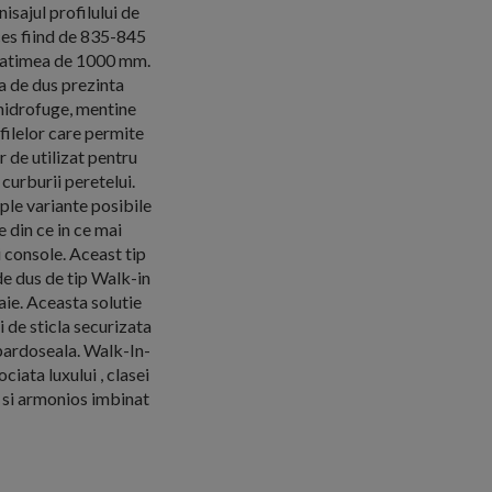
isajul profilului de
ces fiind de 835-845
 latimea de 1000 mm.
na de dus prezinta
 hidrofuge, mentine
filelor care permite
 de utilizat pentru
curburii peretelui.
ple variante posibile
 din ce in ce mai
 console. Aceast tip
de dus de tip Walk-in
aie. Aceasta solutie
 de sticla securizata
 pardoseala. Walk-In-
iata luxului , clasei
an si armonios imbinat