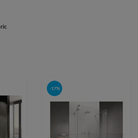
ric
-17%