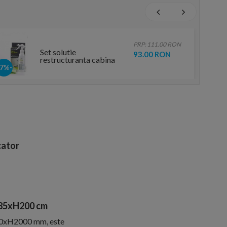
PRP: 111.00 RON
Set solutie
93.00 RON
restructuranta cabina
dus cu laveta Radaway
-17%
ator
 85xH200 cm
50xH2000 mm, este