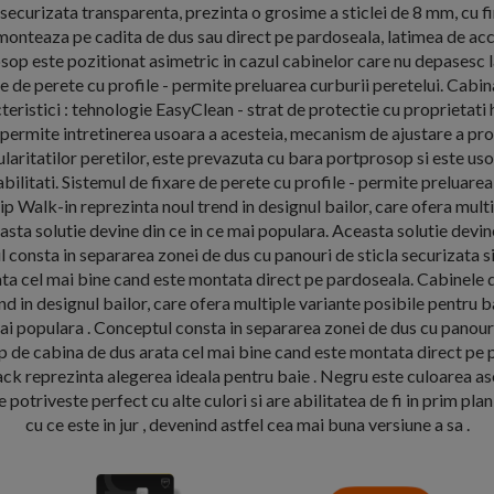
a securizata transparenta, prezinta o grosime a sticlei de 8 mm, cu fin
 monteaza pe cadita de dus sau direct pe pardoseala, latimea de ac
sop este pozitionat asimetric in cazul cabinelor care nu depasesc
e de perete cu profile - permite preluarea curburii peretelui. Cabi
eristici : tehnologie EasyClean - strat de protectie cu proprietati
 permite intretinerea usoara a acesteia, mecanism de ajustare a pro
aritatilor peretilor, este prevazuta cu bara portprosop si este usor
bilitati. Sistemul de fixare de perete cu profile - permite preluarea 
ip Walk-in reprezinta noul trend in designul bailor, care ofera multi
asta solutie devine din ce in ce mai populara. Aceasta solutie devine
 consta in separarea zonei de dus cu panouri de sticla securizata si
ta cel mai bine cand este montata direct pe pardoseala. Cabinele 
nd in designul bailor, care ofera multiple variante posibile pentru b
mai populara . Conceptul consta in separarea zonei de dus cu panouri
ip de cabina de dus arata cel mai bine cand este montata direct pe
 reprezinta alegerea ideala pentru baie . Negru este culoarea asoc
 Se potriveste perfect cu alte culori si are abilitatea de fi in prim pl
cu ce este in jur , devenind astfel cea mai buna versiune a sa .