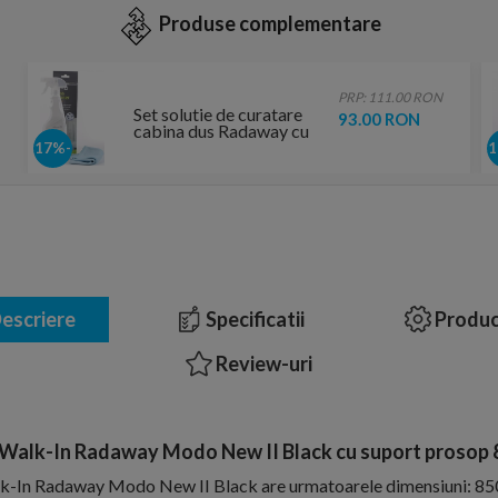
Produse complementare
PRP: 111.00 RON
Set solutie de curatare
93.00 RON
cabina dus Radaway cu
laveta
-17%
escriere
Specificatii
Produc
Review-uri
 Walk-In Radaway Modo New II Black cu suport prosop
lk-In Radaway Modo New II Black are urmatoarele dimensiuni: 8