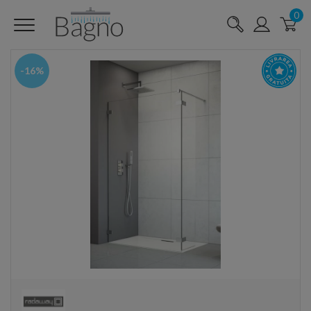
0
-16%