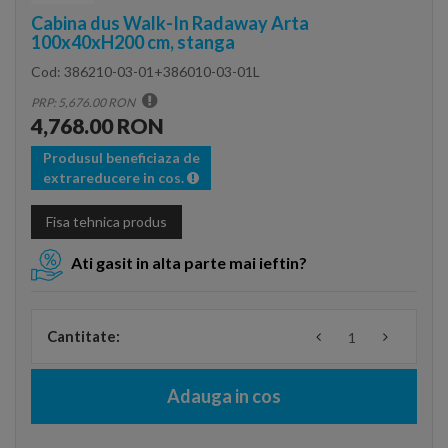
Cabina dus Walk-In Radaway Arta
100x40xH200 cm, stanga
Cod:
386210-03-01+386010-03-01L
PRP: 5,676.00 RON
4,768.00 RON
Produsul beneficiaza de
extrareducere in cos.
Fisa tehnica produs
Ati gasit in alta parte mai ieftin?
Cantitate:
Adauga in cos