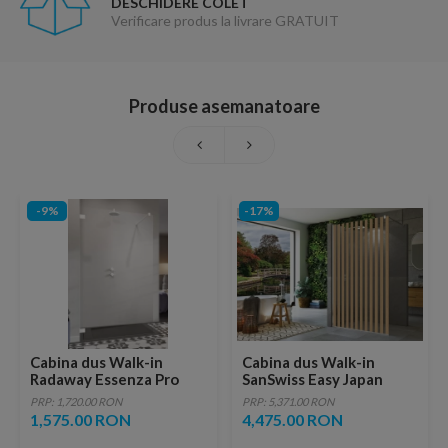
DESCHIDERE COLET
Verificare produs la livrare GRATUIT
Produse asemanatoare
-9%
-17%
Cabina dus Walk-in
Cabina dus Walk-in
Radaway Essenza Pro
SanSwiss Easy Japan
White 70x200 cm
STR4P 120xH200 cm,
PRP: 1,720.00 RON
PRP: 5,371.00 RON
profil crom
1,575.00 RON
4,475.00 RON