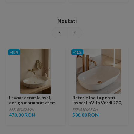
Noutati
-48%
-41%
Lavoar ceramic oval,
Baterie inalta pentru
design marmorat crem
lavoar LaVita Verdi 220,
lucios cu vene aurii,
fara ventil, brushed
PRP: 890.00 RON
PRP: 890.00 RON
ventil inclus
copper
470.00 RON
530.00 RON