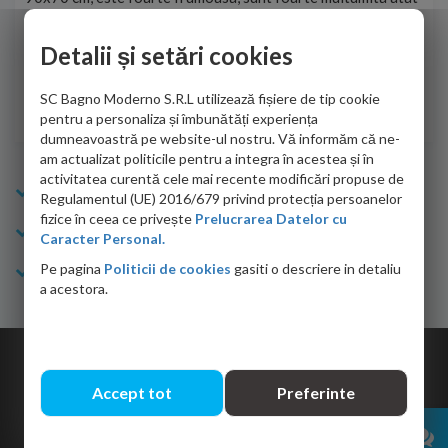
de personalul firmei dvs. cu care am colaborat in obtinerea
ace
infiormatiilor solicitate cat si de firma de curierat care a
Detalii și setări cookies
Cri
adus coletul in siguranta.Numai bine, va doresc!
SC Bagno Moderno S.R.L utilizează fișiere de tip cookie
Sofrone Viviana -
28.07.2026
pentru a personaliza și îmbunătăți experiența
dumneavoastră pe website-ul nostru. Vă informăm că ne-
am actualizat politicile pentru a integra în acestea și în
activitatea curentă cele mai recente modificări propuse de
Info Bagno
Regulamentul (UE) 2016/679 privind protecția persoanelor
fizice în ceea ce privește
Prelucrarea Datelor cu
Cumparaturi
Caracter Personal.
Pe pagina
Politicii de cookies
gasiti o descriere in detaliu
Suport clienti
a acestora.
Copyright © 2026 Bagno.ro All right reserved. Powered by
Expert Online
Accept tot
Preferinte