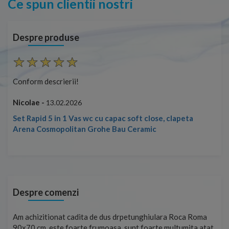
Ce spun clientii nostri
Despre produse
Conform descrierii!
Con
Nicolae -
Nic
13.02.2026
Set Rapid 5 in 1 Vas wc cu capac soft close, clapeta
Arena Cosmopolitan Grohe Bau Ceramic
Despre comenzi
t
Am achizitionat cadita de dus drpetunghiulara Roca Roma
Foa
90x70 cm, este foarte frumoasa, sunt foarte multumita atat
pe 