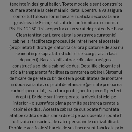
tendinte in designul bailor. Toate modelele sunt construite
cu mare atentie la cele mai mici detalii, pentru a va asigura
confortul folosirii lor in fiecare zi. Sticla securizata are
grosimea de 8 mm, realizata in conformitate cu norma
PN:EN 12150:1 si acoperita cu un strat de protective Easy
Clean (anticalcar), care ajuta la pastrarea curateniei
cabinei si faciliteaza procesul de intretinere al acesteia
(proprietati hidrofuge, datorita carora picaturile de apa nu
se mentin pe suprafata sticlei, ci se scurg, fara a lasa
depuneri). Bara stabilizatoare din alama asigura
constructia solida a cabinei de dus. Detaliile elegante si
sticla transparenta faciliteaza curatarea cabinei. Sistemul
de fixare de perete cu bride ofera posibilitatea de montare
in doua variante : cu profil de etansare (permite preluarea
curburii peretelui ) , sau fara profil ( pentru peretii perfect
drepti ). Bridele sunt incorporate la nivelul sticlei pe
interior - o suprafata plana permite pastrarea curata a
cabinei de dus . Aceasta cabina de dus poate fi montata
atat pe cadita de dus, dar si direct pe pardoseala si poate fi
utilizata cu usurinta de catre persoanele cu dizabilitati.
Profilele verticale si barele de sustinere sunt fabricate prin