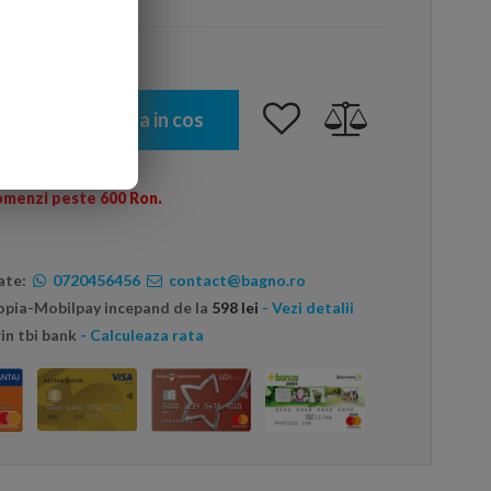
Adauga in cos
omenzi peste 600 Ron.
ate:
0720456456
contact@bagno.ro
topia-Mobilpay incepand de la
598 lei
- Vezi detalii
in tbi bank
- Calculeaza rata