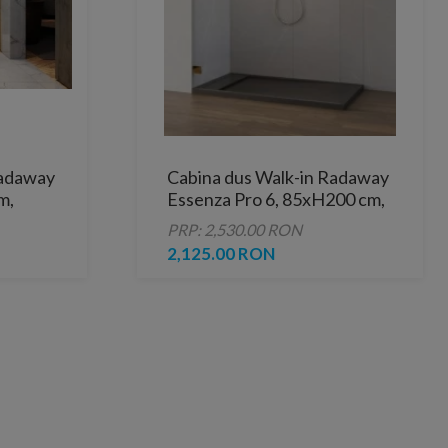
Radaway
Cabina dus Walk-in Radaway
m,
Essenza Pro 6, 85xH200 cm,
gold
PRP: 2,530.00 RON
2,125.00 RON