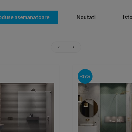
oduse asemanatoare
Noutati
Isto
-19%