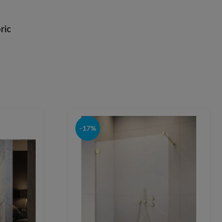
ric
-17%