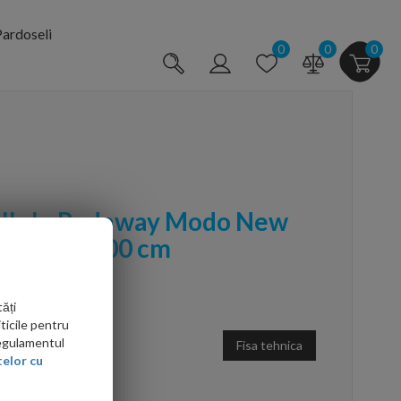
ardoseli
0
0
0
alk-In Radaway Modo New
, 115 x H200 cm
ăți
ticile pentru
Regulamentul
Fisa tehnica
elor cu
arte mai ieftin?