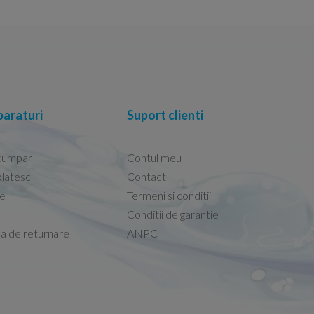
araturi
Suport clienti
cumpar
Contul meu
latesc
Contact
re
Termeni si conditii
Capacele Grohe sunt de bună calitate și se i
Conditii de garantie
Marius -
Capac WC Grohe Bau Cer
ca de returnare
ANPC
08.02.2026