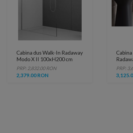
Cabina dus Walk-In Radaway
Cabina 
Modo X II 100xH200 cm
Radawa
cm, cr
PRP: 2,832.00 RON
PRP: 3,
2,379.00 RON
3,125.