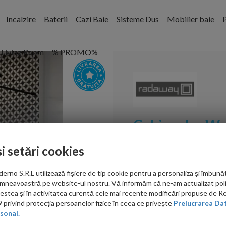
Incalzire
Baterii
Cazi Baie
Sisteme Dus
Mobilier baie
P
Living Room
% PROMO%
Cabina dus W
Black II Frame
și setări cookies
Cod:
389115-54-56
no S.R.L utilizează fișiere de tip cookie pentru a personaliza și îmbunăt
mneavoastră pe website-ul nostru. Vă informăm că ne-am actualizat poli
PRP: 4,270.00 RON
acestea și în activitatea curentă cele mai recente modificări propuse de 
3,587.00 RON
privind protecția persoanelor fizice în ceea ce privește
Prelucrarea Dat
sonal.
Ati gasit in alta p