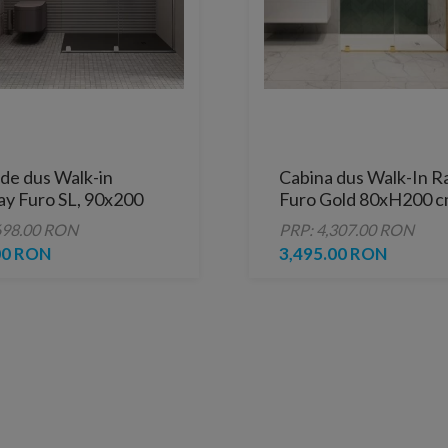
de dus Walk-in
Cabina dus Walk-In 
y Furo SL, 90x200
Furo Gold 80xH200 c
om
dreapta
698.00 RON
PRP: 4,307.00 RON
00 RON
3,495.00 RON