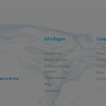
Info Bagno
Cump
Despre noi
Cum 
Protectie date
Cum p
Politica privind
Livra
Conform descrierii!
cookies
Rate
Setari cookies
lapeta Arena
Nicolae -
Politi
13.02.2026
Blog
Designeri