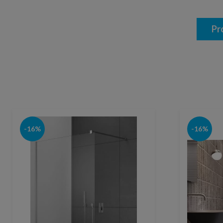
Pr
-16%
-16%