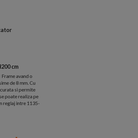
ator
H200 cm
I Frame avand o
osime de 8 mm. Cu
 curata si permite
 se poate realiza pe
 reglaj intre 1135-