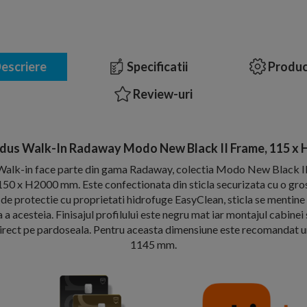
escriere
Specificatii
Produc
Review-uri
 dus Walk-In Radaway Modo New Black II Frame, 115 x 
Walk-in face parte din gama Radaway, colectia Modo New Black I
50 x H2000 mm. Este confectionata din sticla securizata cu o gr
i de protectie cu proprietati hidrofuge EasyClean, sticla se mentine
 a acesteia. Finisajul profilului este negru mat iar montajul cabinei
direct pe pardoseala. Pentru aceasta dimensiune este recomandat un
1145 mm.