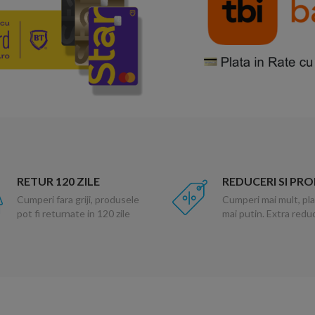
RETUR 120 ZILE
REDUCERI SI PR
Cumperi fara griji, produsele
Cumperi mai mult, pla
pot fi returnate in 120 zile
mai putin. Extra red