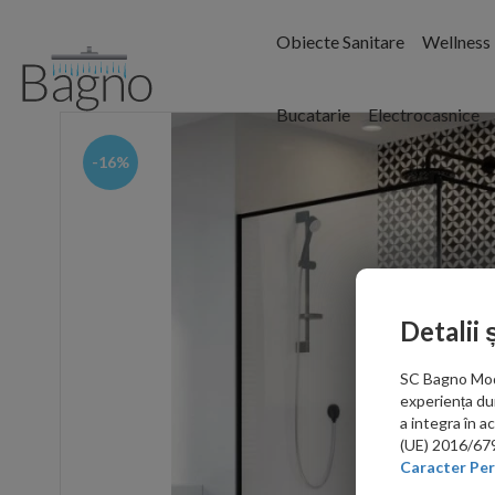
Obiecte Sanitare
Wellness
Bucatarie
Electrocasnice
-16%
Detalii 
SC Bagno Moder
experiența du
a integra în 
(UE) 2016/679 
Caracter Per