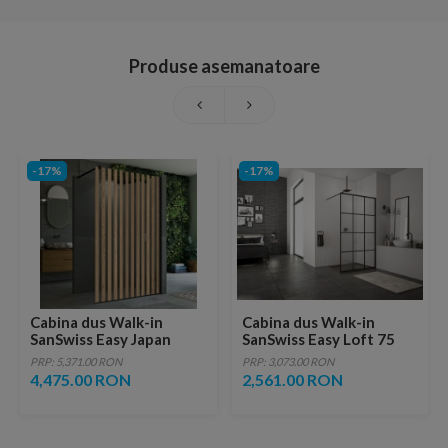
Produse asemanatoare
-17%
-17%
Cabina dus Walk-in
Cabina dus Walk-in
SanSwiss Easy Japan
SanSwiss Easy Loft 75
STR4P 120xH200 cm,
Industries 80 x H200 cm
PRP: 5,371.00 RON
PRP: 3,073.00 RON
profil negru mat
profil negru mat
4,475.00 RON
2,561.00 RON