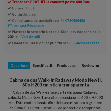
Transport GRATUIT la comenzi peste 600 Ron.
Livrare:
3-5 zile
Garantie:
3 ani
Consultanta de specialitate:
0720456456
contact@bagno.ro
Plateste in rate prin Netopia-Mobilpay incepand de la
209 lei
- Vezi detalii
Finantare 100 % online prin tbi bank
- Calculeaza rata
Descriere
Specificatii
Producator
Review-uri
Cabina de dus Walk-In Radaway Modo New II,
60 x H200 cm, sticla transparenta
Cabina de dus Walk-in face parte din gama Radaway,
colectia Modo New II avand o dimensiune de 600 x H2000
mm. Este confectionata din sticla securizata cu o grosime
de 8 mm. Cu ajutorul stratului de protectie cu proprietati