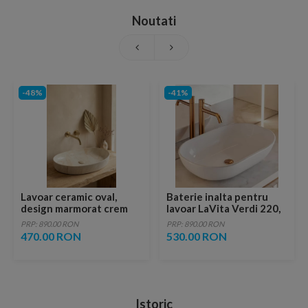
Noutati
-48%
-41%
Lavoar ceramic oval,
Baterie inalta pentru
design marmorat crem
lavoar LaVita Verdi 220,
lucios cu vene aurii,
fara ventil, brushed
PRP: 890.00 RON
PRP: 890.00 RON
ventil inclus
copper
470.00 RON
530.00 RON
Istoric