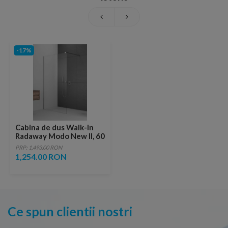
-17%
Cabina de dus Walk-In
Radaway Modo New II, 60
x H200 cm, sticla
PRP: 1,493.00 RON
transparenta
1,254.00 RON
Ce spun clientii nostri