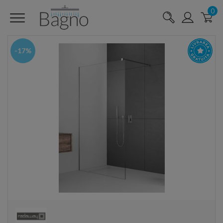
0
-17%