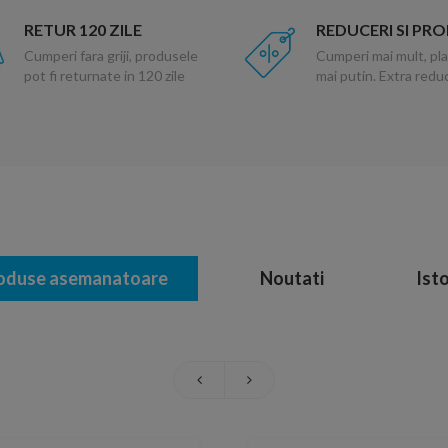
RETUR 120 ZILE
REDUCERI SI PR
Cumperi fara griji, produsele
Cumperi mai mult, pla
pot fi returnate in 120 zile
mai putin. Extra red
oduse asemanatoare
Noutati
Isto