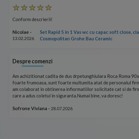
Conform descrierii!
Set Rapid 5 in 1 Vas wc cu capac soft close, c
Nicolae -
Cosmopolitan Grohe Bau Ceramic
13.02.2026
Despre comenzi
mand!
Am achizitionat cadita de dus drpetunghiulara Roca Roma 90x
foarte frumoasa, sunt foarte multumita atat de personalul firm
am colaborat in obtinerea infiormatiilor solicitate cat si de fi
care a adus coletul in siguranta.Numai bine, va doresc!
Sofrone Viviana -
28.07.2026