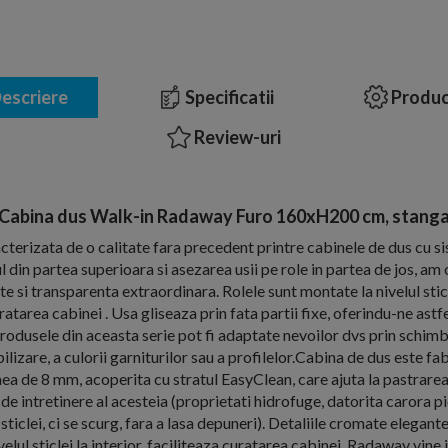
escriere
Specificatii
Produc
Review-uri
Cabina dus Walk-in Radaway Furo 160xH200 cm, stang
cterizata de o calitate fara precedent printre cabinele de dus cu si
l din partea superioara si asezarea usii pe role in partea de jos, am
e si transparenta extraordinara. Rolele sunt montate la nivelul sticl
atarea cabinei . Usa gliseaza prin fata partii fixe, oferindu-ne astf
Produsele din aceasta serie pot fi adaptate nevoilor dvs prin schim
lizare, a culorii garniturilor sau a profilelor.Cabina de dus este fab
ea de 8 mm, acoperita cu stratul EasyClean, care ajuta la pastrarea 
 de intretinere al acesteia (proprietati hidrofuge, datorita carora pi
ticlei, ci se scurg, fara a lasa depuneri). Detaliile cromate elegante
velul sticlei la interior, faciliteaza curatarea cabinei. Radaway vine