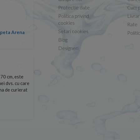
Protectie date
Cum p
Politica privind
Livra
Conform descrierii!
cookies
Rate
Setari cookies
lapeta Arena
Nicolae -
Politi
13.02.2026
Blog
Designeri
70 cm, este
Foarte prompți, am cerut detalii despre produs care nu
ei dvs. cu care
primit imediat. După ce am plasat comanda, aceasta a 
rma de curierat
Mulțumesc!
Cristina Opre -
10.07.2026