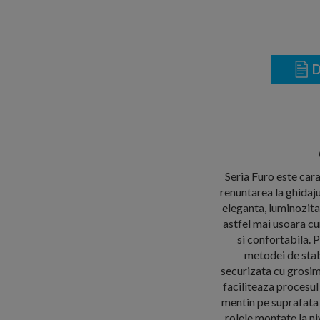
D
Seria Furo este cara
renuntarea la ghidaju
eleganta, luminozitat
astfel mai usoara cur
si confortabila. 
metodei de stabi
securizata cu grosim
faciliteaza procesul
mentin pe suprafata s
rolele montate la ni