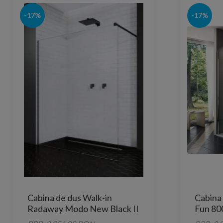
-17%
-17%
Cabina de dus Walk-in
Cabina
Radaway Modo New Black II
Fun 80
150 cm, profil negru