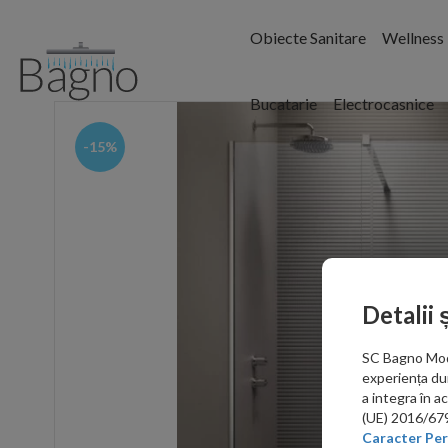
Obiecte Sanitare
Wellness
Bucatarie
Electrocasnice
-15%
Detalii 
SC Bagno Moder
experiența du
a integra în 
(UE) 2016/679 
Caracter Per