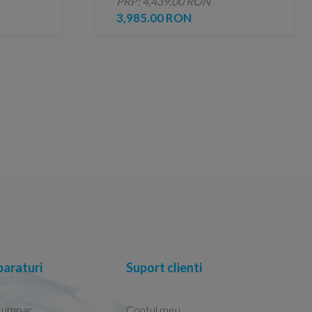
PRP: 4,439.00 RON
3,985.00 RON
araturi
Suport clienti
cumpar
Contul meu