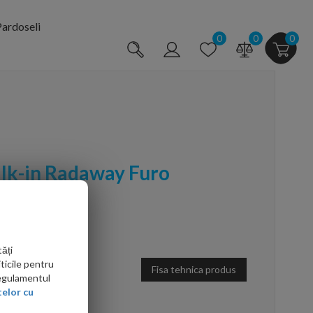
ardoseli
0
0
0
lk-in Radaway Furo
 stanga
0110794-01-01
ăți
ticile pentru
Fisa tehnica produs
Regulamentul
elor cu
arte mai ieftin?