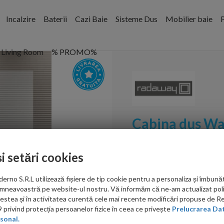
Incalzire
Baterii
Cazi Baie
Sisteme Dus
Mobilier baie
P
Living Room
% PROMO%
Cabina dus Wa
160xH200 cm,
și setări cookies
Cod:
10106838-01-01L,1
no S.R.L utilizează fișiere de tip cookie pentru a personaliza și îmbunăt
PRP: 4,135.00 RON
mneavoastră pe website-ul nostru. Vă informăm că ne-am actualizat poli
3,518.00 RON
acestea și în activitatea curentă cele mai recente modificări propuse de 
privind protecția persoanelor fizice în ceea ce privește
Prelucrarea Dat
Ati gasit in alta p
sonal.