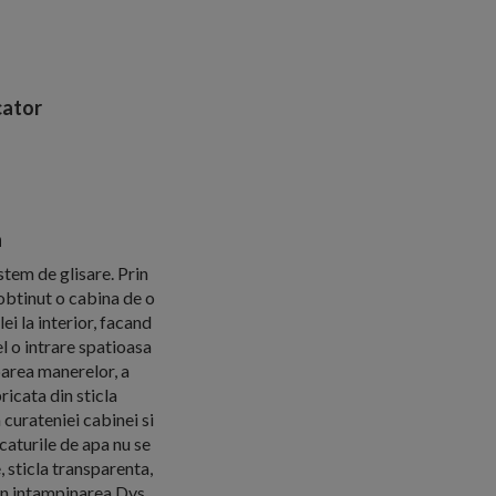
ator
a
stem de glisare. Prin
 obtinut o cabina de o
ei la interior, facand
el o intrare spatioasa
barea manerelor, a
ricata din sticla
curateniei cabinei si
caturile de apa nu se
, sticla transparenta,
 in intampinarea Dvs.