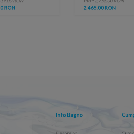
819.00 RON
PRP: 2,758.00 RON
00 RON
2,465.00 RON
Info Bagno
Cump
Despre noi
Cum 