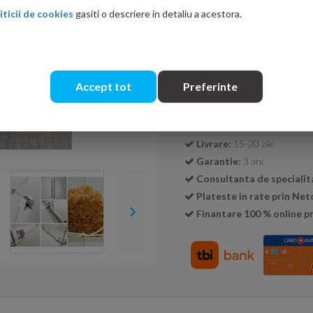
iticii de cookies
gasiti o descriere in detaliu a acestora.
Cantitate:
Accept tot
Preferinte
Transport GRATUIT la c
Livrare:
15-20 zile
Garantie:
3 ani
Consultanta de specialit
Plateste in rate prin Ne
Finantare 100 % online pr