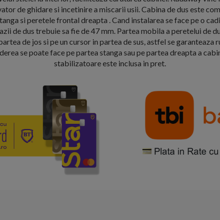
ator de ghidare si incetinire a miscarii usii. Cabina de dus este com
tanga si peretele frontal dreapta . Cand instalarea se face pe o cad
zii de dus trebuie sa fie de 47 mm. Partea mobila a peretelui de d
artea de jos si pe un cursor in partea de sus, astfel se garanteaza rul
erea se poate face pe partea stanga sau pe partea dreapta a cabine
stabilizatoare este inclusa in pret.