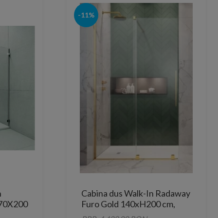
-11%
n
Cabina dus Walk-In Radaway
 70X200
Furo Gold 140xH200 cm,
a
stanga