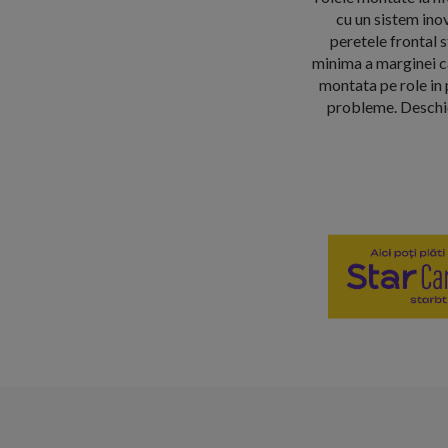
cu un sistem inov
peretele frontal s
minima a marginei ca
montata pe role in p
probleme. Deschid