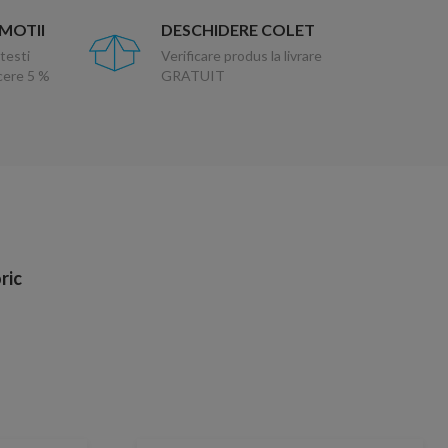
OMOTII
DESCHIDERE COLET
testi
Verificare produs la livrare
ucere 5 %
GRATUIT
ric