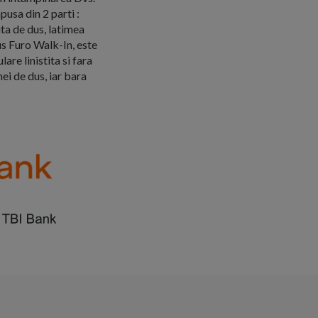
pusa din 2 parti :
ita de dus, latimea
us Furo Walk-In, este
are linistita si fara
i de dus, iar bara