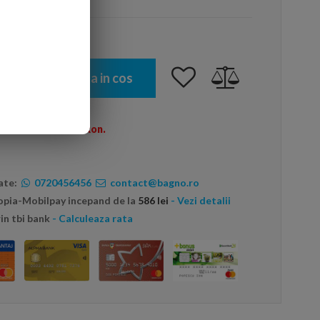
Adauga in cos
omenzi peste 600 Ron.
ate:
0720456456
contact@bagno.ro
topia-Mobilpay incepand de la
586 lei
- Vezi detalii
in tbi bank
- Calculeaza rata