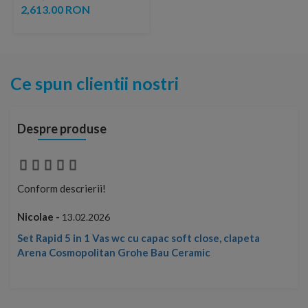
cm
2,613.00 RON
Ce spun clientii nostri
Despre produse
Conform descrierii!
Con
Nicolae -
Nic
13.02.2026
Set Rapid 5 in 1 Vas wc cu capac soft close, clapeta
Arena Cosmopolitan Grohe Bau Ceramic