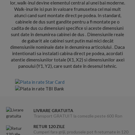
lor, walk-inul devine elementul central al unei bai moderne.
Walk-inurile isi pun în valoare frumusetea cel mai mult
atunci cand sunt montate direct pe podea. In standard,
cabinele de dus sunt gandite pentru a fi montate pe o
cadita de dus cu dimensiuni specifice si aceste dimensiuni
sunt date în denumirea cabinei de dus . Dimensiunile reale
de gabarit ale cabinei sunt putin mai mici decât
dimensiunile nominale date in denumirea articolului . Daca
intentionati sa instalati cabina direct pe podea, acordati
atentie dimensiunilor totale (X1, X2) si dimensiunilor axei
panoului (Y1, Y2), care sunt date în desenul tehnic.
LIVRARE GRATUITA
Transport GRATUIT la comezile peste 600 Ron
RETUR 120 ZILE
Cumperi fara griji, produsele pot fi returnate in 120