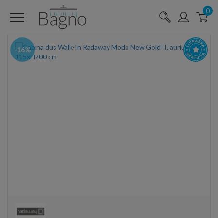
0
-16%