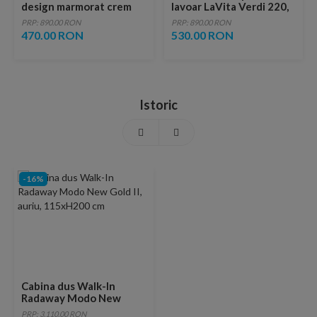
design marmorat crem
lavoar LaVita Verdi 220,
lucios cu vene aurii,
fara ventil, brushed
PRP: 890.00 RON
PRP: 890.00 RON
ventil inclus
copper
470.00 RON
530.00 RON
Istoric
-16%
Cabina dus Walk-In
Radaway Modo New
Gold II, auriu, 115xH200
PRP: 3,110.00 RON