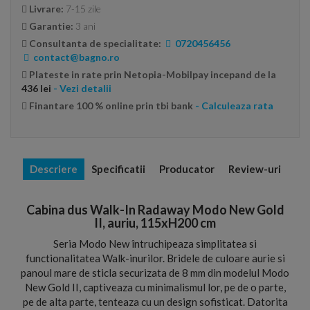
Livrare:
7-15 zile
Garantie:
3 ani
Consultanta de specialitate:
0720456456
contact@bagno.ro
Plateste in rate prin Netopia-Mobilpay incepand de la
436 lei
- Vezi detalii
Finantare 100 % online prin tbi bank
- Calculeaza rata
Descriere
Specificatii
Producator
Review-uri
Cabina dus Walk-In Radaway Modo New Gold
II, auriu, 115xH200 cm
Seria Modo New întruchipeaza simplitatea si
functionalitatea Walk-inurilor. Bridele de culoare aurie si
panoul mare de sticla securizata de 8 mm din modelul Modo
New Gold II, captiveaza cu minimalismul lor, pe de o parte,
pe de alta parte, tenteaza cu un design sofisticat. Datorita