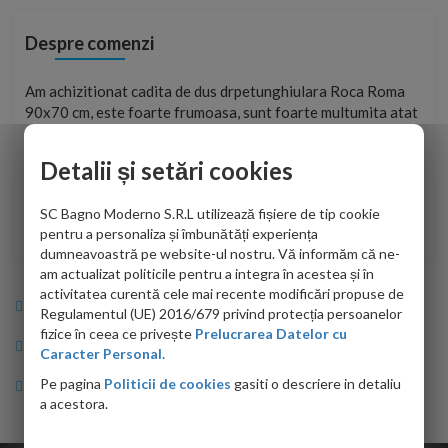
Despre comenzi
t
Am achizitionat cadita de dus drpetunghiulara Roca Roma
Foa
90x70 cm, este foarte frumoasa, sunt foarte multumita atat
pe 
de personalul firmei dvs. cu care am colaborat in obtinerea
ace
infiormatiilor solicitate cat si de firma de curierat care a
Detalii și setări cookies
Cri
adus coletul in siguranta.Numai bine, va doresc!
SC Bagno Moderno S.R.L utilizează fișiere de tip cookie
Sofrone Viviana -
28.07.2026
pentru a personaliza și îmbunătăți experiența
dumneavoastră pe website-ul nostru. Vă informăm că ne-
am actualizat politicile pentru a integra în acestea și în
activitatea curentă cele mai recente modificări propuse de
Info Bagno
Regulamentul (UE) 2016/679 privind protecția persoanelor
fizice în ceea ce privește
Prelucrarea Datelor cu
Cumparaturi
Caracter Personal.
Pe pagina
Politicii de cookies
gasiti o descriere in detaliu
Suport clienti
a acestora.