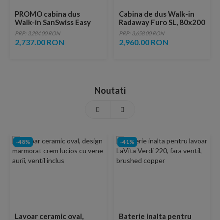
PROMO cabina dus
Cabina de dus Walk-in
Walk-in SanSwiss Easy
Radaway Furo SL, 80x200
Loft 73 Industries 100 x
cm, crom
PRP: 3,284.00 RON
PRP: 3,658.00 RON
H200 cm profil negru mat
2,737.00 RON
2,960.00 RON
Noutati
-48%
-41%
Lavoar ceramic oval,
Baterie inalta pentru