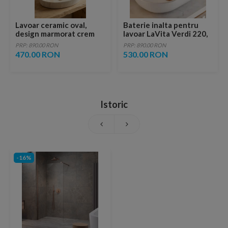
Lavoar ceramic oval,
Baterie inalta pentru
design marmorat crem
lavoar LaVita Verdi 220,
lucios cu vene aurii,
fara ventil, brushed
PRP: 890.00 RON
PRP: 890.00 RON
ventil inclus
copper
470.00 RON
530.00 RON
Istoric
-16%