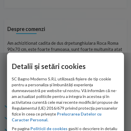
Despre comenzi
t
Am achizitionat cadita de dus drpetunghiulara Roca Roma
Foa
90x70 cm, este foarte frumoasa, sunt foarte multumita atat
pe 
de personalul firmei dvs. cu care am colaborat in obtinerea
ace
infiormatiilor solicitate cat si de firma de curierat care a
Detalii și setări cookies
Cri
adus coletul in siguranta.Numai bine, va doresc!
SC Bagno Moderno S.R.L utilizează fișiere de tip cookie
Sofrone Viviana -
28.07.2026
pentru a personaliza și îmbunătăți experiența
dumneavoastră pe website-ul nostru. Vă informăm că ne-
am actualizat politicile pentru a integra în acestea și în
activitatea curentă cele mai recente modificări propuse de
Info Bagno
Regulamentul (UE) 2016/679 privind protecția persoanelor
fizice în ceea ce privește
Prelucrarea Datelor cu
Cumparaturi
Caracter Personal.
Pe pagina
Politicii de cookies
gasiti o descriere in detaliu
Suport clienti