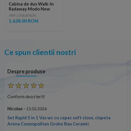
Cabina de dus Walk-In
Radaway Modo New
Brushed Copper II
PRP: 1,938.00 RON
60x200 cm profil cupru
1,628.00 RON
periat
Ce spun clientii nostri
Despre produse
Conform descrierii!
Con
Nicolae -
Nic
13.02.2026
Set Rapid 5 in 1 Vas wc cu capac soft close, clapeta
Arena Cosmopolitan Grohe Bau Ceramic