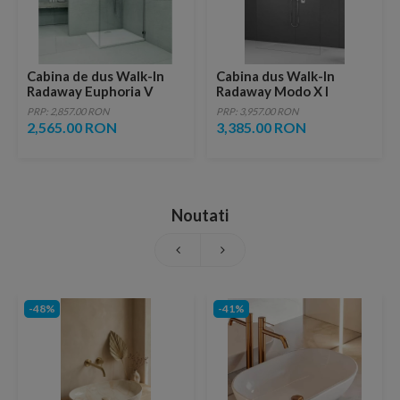
Cabina de dus Walk-In
Cabina dus Walk-In
Radaway Euphoria V
Radaway Modo X I
90X200 cm sticla
160xH200 cm
PRP: 2,857.00 RON
PRP: 3,957.00 RON
transparenta
2,565.00 RON
3,385.00 RON
Noutati
-48%
-41%