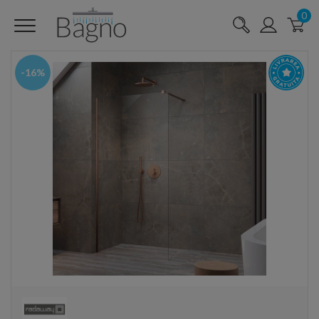
0
-16%