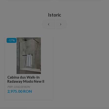
Istoric
-17%
Cabina dus Walk-In
Radaway Modo New II
Black cu suport prosop
PRP: 3,542.00 RON
140xH200 cm
2,975.00 RON