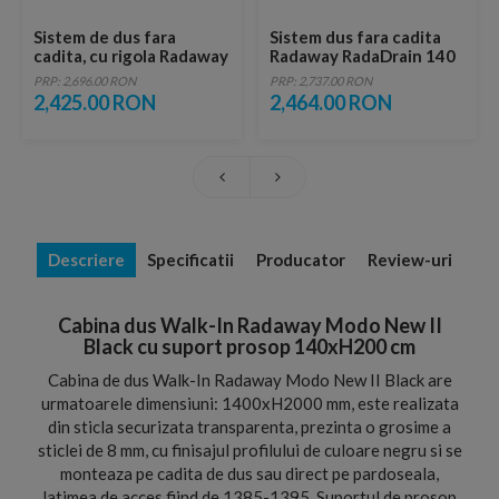
Sistem de dus fara
Sistem dus fara cadita
cadita, cu rigola Radaway
Radaway RadaDrain 140
RadaDrain pe marginea
x 90 cm cu rigola pe
PRP: 2,696.00 RON
PRP: 2,737.00 RON
lunga 140 x 80 cm
marginea lunga
2,425.00 RON
2,464.00 RON
Descriere
Specificatii
Producator
Review-uri
Cabina dus Walk-In Radaway Modo New II
Black cu suport prosop 140xH200 cm
Cabina de dus Walk-In Radaway Modo New II Black are
urmatoarele dimensiuni: 1400xH2000 mm, este realizata
din sticla securizata transparenta, prezinta o grosime a
sticlei de 8 mm, cu finisajul profilului de culoare negru si se
monteaza pe cadita de dus sau direct pe pardoseala,
latimea de acces fiind de 1385-1395. Suportul de prosop