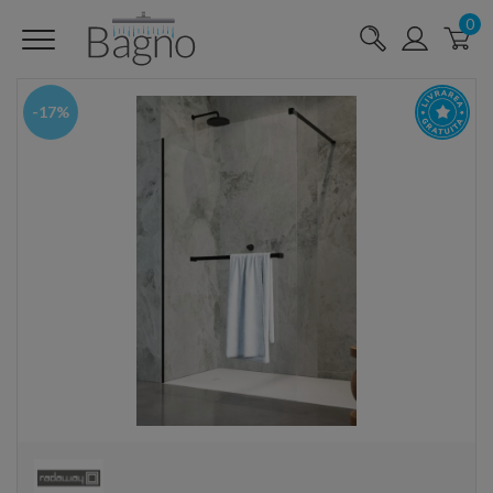
0
-17%