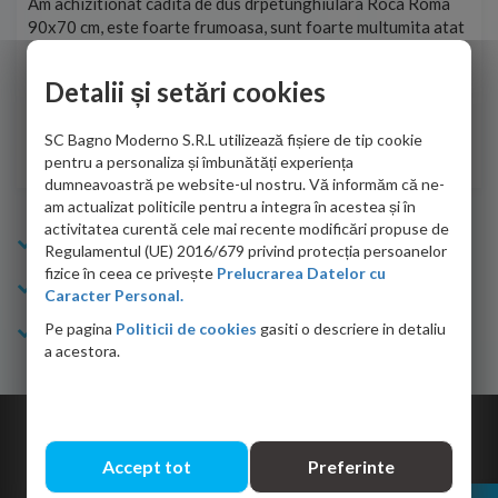
t
Am achizitionat cadita de dus drpetunghiulara Roca Roma
Foa
90x70 cm, este foarte frumoasa, sunt foarte multumita atat
pe 
de personalul firmei dvs. cu care am colaborat in obtinerea
ace
infiormatiilor solicitate cat si de firma de curierat care a
Detalii și setări cookies
Cri
adus coletul in siguranta.Numai bine, va doresc!
SC Bagno Moderno S.R.L utilizează fișiere de tip cookie
Sofrone Viviana -
28.07.2026
pentru a personaliza și îmbunătăți experiența
dumneavoastră pe website-ul nostru. Vă informăm că ne-
am actualizat politicile pentru a integra în acestea și în
activitatea curentă cele mai recente modificări propuse de
Info Bagno
Regulamentul (UE) 2016/679 privind protecția persoanelor
fizice în ceea ce privește
Prelucrarea Datelor cu
Cumparaturi
Caracter Personal.
Pe pagina
Politicii de cookies
gasiti o descriere in detaliu
Suport clienti
a acestora.
Copyright © 2026 Bagno.ro All right reserved. Powered by
Expert Online
Accept tot
Preferinte