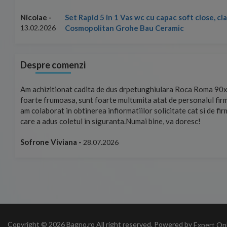
Set Rapid 5 in 1 Vas wc cu capac soft close, c
Nicolae -
Cosmopolitan Grohe Bau Ceramic
13.02.2026
Despre comenzi
mand!
Am achizitionat cadita de dus drpetunghiulara Roca Roma 90x
foarte frumoasa, sunt foarte multumita atat de personalul firm
am colaborat in obtinerea infiormatiilor solicitate cat si de fi
care a adus coletul in siguranta.Numai bine, va doresc!
Sofrone Viviana -
28.07.2026
Copyright © 2026 Bagno.ro All right reserved. Powered by
Expert On