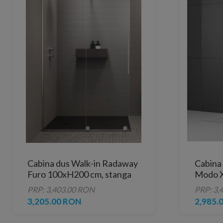
Cabina dus Walk-in Radaway
Cabina
Furo 100xH200 cm, stanga
Modo X
PRP: 3,403.00 RON
PRP: 3,
3,205.00 RON
2,985.