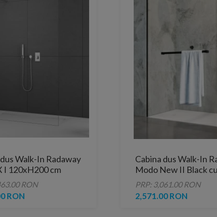
 dus Walk-In Radaway
Cabina dus Walk-In 
 I 120xH200 cm
Modo New II Black cu
prosop 105xH200 cm
463.00 RON
PRP: 3,061.00 RON
00 RON
2,571.00 RON