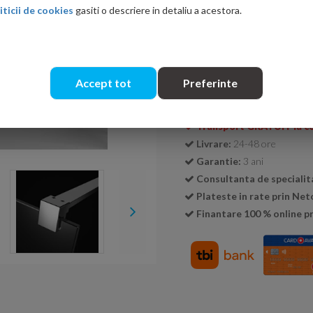
iticii de cookies
gasiti o descriere in detaliu a acestora.
Cantitate:
Accept tot
Preferinte
Transport GRATUIT la c
Livrare:
24-48 ore
Garantie:
3 ani
Consultanta de specialit
Plateste in rate prin Ne
Finantare 100 % online pr