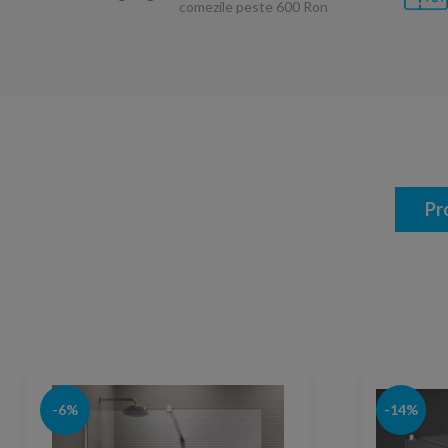
comezile peste 600 Ron
Pr
-6%
-14%