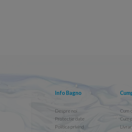
Info Bagno
Cump
Despre noi
Cum 
Protectie date
Cum p
Politica privind
Livra
Conform descrierii!