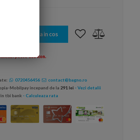
Adauga in cos
omenzi peste 600 Ron.
ate:
0720456456
contact@bagno.ro
topia-Mobilpay incepand de la
291 lei
- Vezi detalii
in tbi bank
- Calculeaza rata