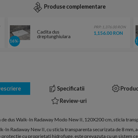
Produse complementare
PRP: 1,376.00 RON
Cadita dus
1,156.00 RON
dreptunghiulara
Radaway Doros D,
-16%
120X90X5 cm, acrilica
escriere
Specificatii
Produc
Review-uri
 de dus Walk-In Radaway Modo New II, 120X200 cm, sticla trans
k-In Radaway New II, cu sticla transparenta securizata de 8 mm, ac
 protectie cu proprietati hidrofuge, este prevazuta cu un sistem c