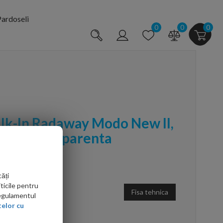
ardoseli
0
0
0
lk-In Radaway Modo New II,
ticla transparenta
ăți
ticile pentru
Fisa tehnica
Regulamentul
elor cu
arte mai ieftin?