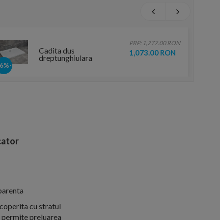
PRP: 1,277.00 RON
Cadita dus
1,073.00 RON
dreptunghiulara
Radaway Doros D,
-16%
120X80X5 cm, acrilica
ator
parenta
operita cu stratul
e permite preluarea