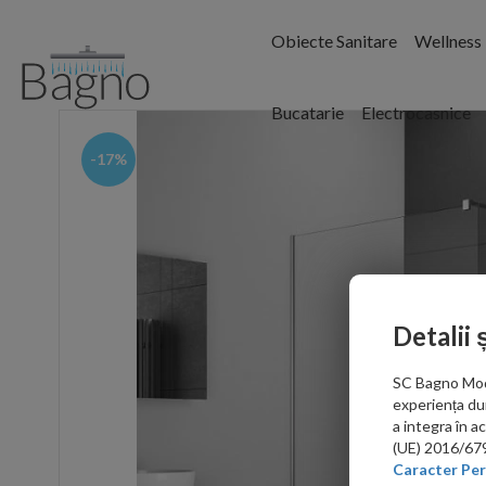
Obiecte Sanitare
Wellness
Bucatarie
Electrocasnice
-17%
Detalii 
SC Bagno Moder
experiența du
a integra în 
(UE) 2016/679 
Caracter Per