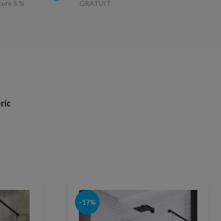
ucere 5 %
GRATUIT
ric
-17%