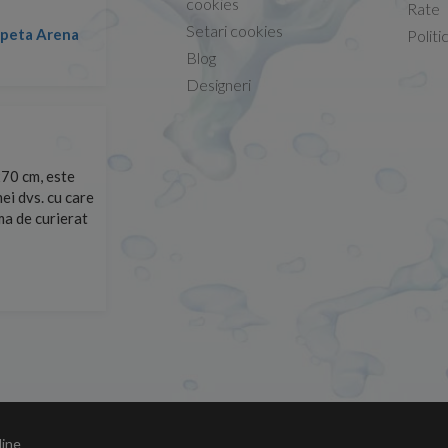
cookies
Rate
Setari cookies
lapeta Arena
Nicolae -
Politi
13.02.2026
Blog
Designeri
70 cm, este
Foarte prompți, am cerut detalii despre produs care nu
ei dvs. cu care
primit imediat. După ce am plasat comanda, aceasta a 
rma de curierat
Mulțumesc!
Cristina Opre -
10.07.2026
line