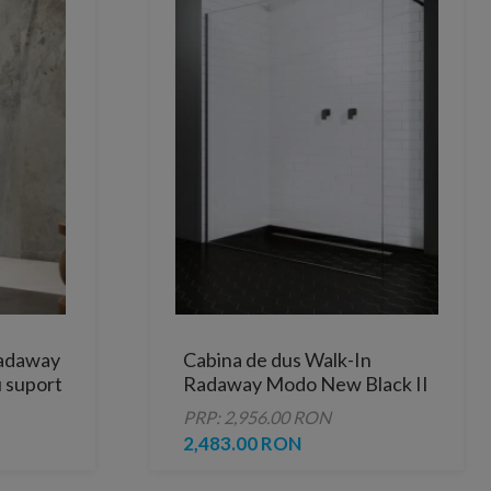
Radaway
Cabina de dus Walk-In
 suport
Radaway Modo New Black II
145 x H200 cm profil negru
PRP: 2,956.00 RON
mat
2,483.00 RON