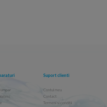
araturi
Suport clienti
cumpar
Contul meu
latesc
Contact
re
Termeni si conditii
Capacele Grohe sunt de bună calitate și se i