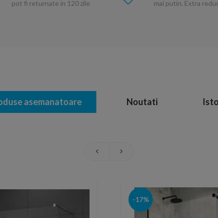
pot fi returnate in 120 zile
mai putin. Extra red
oduse asemanatoare
Noutati
Isto
-17%