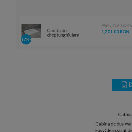
PRP: 1,549.00 RON
Cadita dus
1,301.00 RON
dreptunghiulara
Radaway Doros D,
-17%
120X100X5 cm, acrilica
D
Cabina
Cabina de dus Wal
EasyClean,strat de