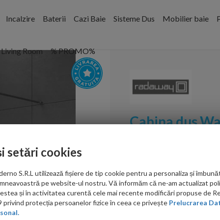
Incalzire
Baterii
Cazi Baie
Sisteme Dus
Mobilier baie
P
Living Room
% PROMO%
Cabina dus Wa
120X200 cm, s
și setări cookies
Cod:
389124-01-01
no S.R.L utilizează fișiere de tip cookie pentru a personaliza și îmbunăt
PRP: 2,080.00 RON
mneavoastră pe website-ul nostru. Vă informăm că ne-am actualizat poli
1,747.00 RON
acestea și în activitatea curentă cele mai recente modificări propuse de 
privind protecția persoanelor fizice în ceea ce privește
Prelucrarea Dat
sonal.
Ati gasit in alta p