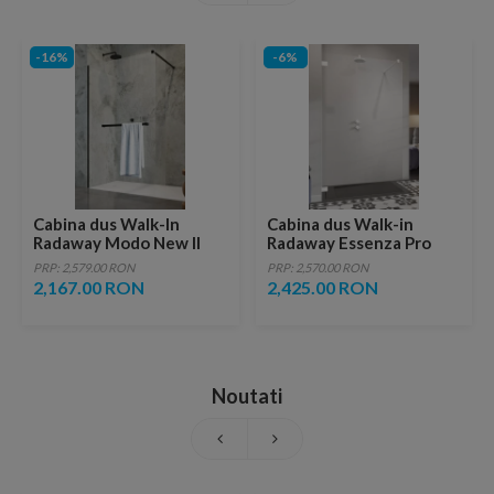
-16%
-6%
Cabina dus Walk-In
Cabina dus Walk-in
Radaway Modo New II
Radaway Essenza Pro
Black cu suport prosop
White 120x200 cm
PRP: 2,579.00 RON
PRP: 2,570.00 RON
80xH200 cm
2,167.00 RON
2,425.00 RON
Noutati