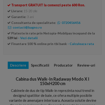
Transport GRATUIT la comenzi peste 600 Ron.
Livrare:
15-20 zile
Garantie:
3 ani
Consultanta de specialitate:
0720456456
contact@bagno.ro
Plateste in rate prin Netopia-Mobilpay incepand de la
539 lei
- Vezi detalii
Finantare 100 % online prin tbi bank
- Calculeaza rata
Descriere
Specificatii
Producator
Review-uri
Cabina dus Walk-In Radaway Modo X I
150xH200 cm
Cabinele de dus de tip Walk-in reprezinta noul trend in
designul spatiilor de baie, ce ofera multiple posibile
variante de amenajare interioara. Aceasta solutie devine