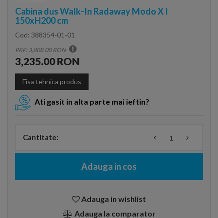
Cabina dus Walk-In Radaway Modo X I
150xH200 cm
Cod:
388354-01-01
PRP: 3,808.00 RON
3,235.00 RON
Fisa tehnica produs
Ati gasit in alta parte mai ieftin?
Cantitate:
Adauga in cos
Adauga in wishlist
Adauga la comparator