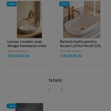
-48%
-41%
Lavoar ceramic oval,
Baterie inalta pentru
design marmorat crem
lavoar LaVita Verdi 220,
lucios cu vene aurii,
fara ventil, brushed
PRP: 890.00 RON
PRP: 890.00 RON
ventil inclus
copper
470.00 RON
530.00 RON
Istoric
-16%