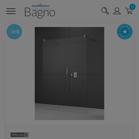
0
-16%