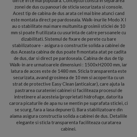
din ce in ce mai populara. Conceptul consta in separarea
zonei de dus cu panouri de sticla securizata si console.
Acest tip de cabina de dus arata cel mai bine atunci cand
este montata direct pe pardoseala. Walk-inurile Modo X I
au o stabilitate mai mare multumita grosimii sticlei de 10
mm si poate fi utilizata cu usurinta de catre persoanele cu
dizabilitati. Sistemul de fixare de perete cu bare
stabilizatoare - asigura o constructie solida a cabinei de
dus Aceasta cabina de dus poate fi montata atat pe cadita
de dus, dar si direct pe pardoseala. Cabina de dus de tip
Walk-in are urmatoarele dimensiuni : 1500xH2000 mm, iar
latura de acces este de 1480 mm. Sticla transparenta este
securizata, avand grosimea de 10 mm si acoperita cu un
strat de protective Easy Clean (anticalcar), care ajuta la
pastrarea curateniei cabinei si faciliteaza procesul de
intretinere al acesteia (proprietati hidrofuge, datorita
carora picaturile de apa nu se mentin pe suprafata sticlei, ci
se scurg, fara a lasa depuneri). Bara stabilizatoare din
alama asigura constructia solida a cabinei de dus. Detaliile
elegante si sticla transparenta faciliteaza curatarea
cabinei.