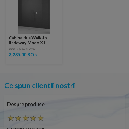
Cabina dus Walk-In
Radaway Modo X I
150xH200 cm
PRP: 3,808.00 RON
3,235.00 RON
Ce spun clientii nostri
Despre produse