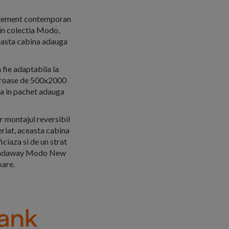
element contemporan
 in colectia Modo,
ceasta cabina adauga
 fie adaptabila la
neroase de 500x2000
sa in pachet adauga
ar montajul reversibil
periat, aceasta cabina
iciaza si de un strat
Cu Radaway Modo New
xare.