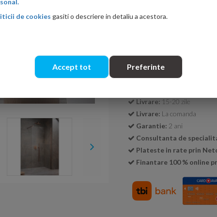
sonal.
iticii de cookies
gasiti o descriere in detaliu a acestora.
Cantitate:
Accept tot
Preferinte
Transport GRATUIT la c
Livrare:
15-20 zile
Livrare:
La comanda
Garantie:
2 ani
Consultanta de specialit
Plateste in rate prin Ne
Finantare 100 % online pr