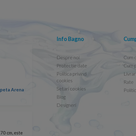
Info Bagno
Cump
Despre noi
Cum 
Protectie date
Cum p
Politica privind
Livra
Conform descrierii!
cookies
Rate
Setari cookies
lapeta Arena
Nicolae -
Politi
13.02.2026
Blog
Designeri
70 cm, este
Foarte prompți, am cerut detalii despre produs care nu