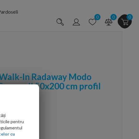
ardoseli
0
0
0
 Walk-In Radaway Modo
opper II 50x200 cm profil
ăți
ticile pentru
Regulamentul
elor cu
arte mai ieftin?