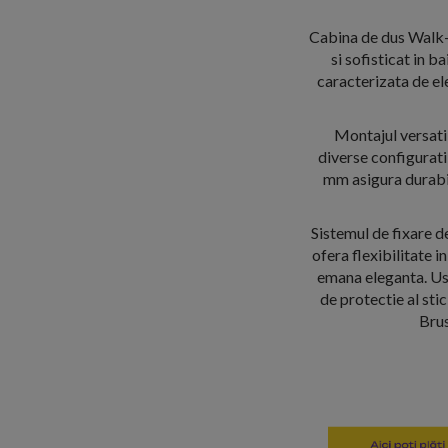
Cabina de dus Walk
si sofisticat in 
caracterizata de el
Montajul versatil
diverse configurat
mm asigura durabil
Sistemul de fixare de
ofera flexibilitate i
emana eleganta. Usor
de protectie al st
Brus