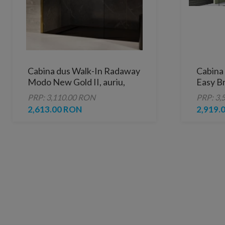
Cabina dus Walk-In Radaway
Cabina
Modo New Gold II, auriu,
Easy B
120xH200 cm
profil a
PRP: 3,110.00 RON
PRP: 3,
2,613.00 RON
2,919.