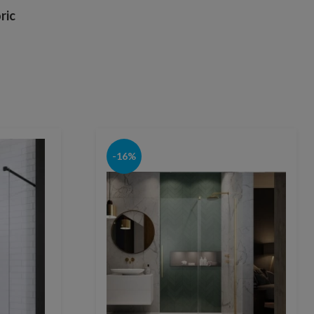
ric
-16%