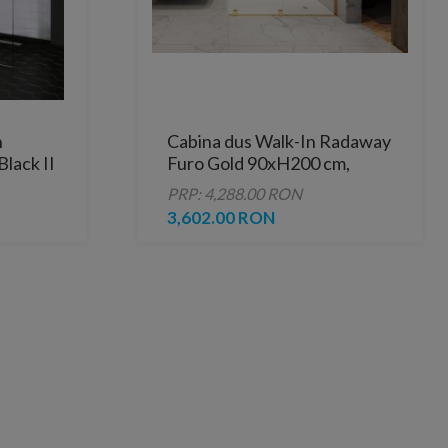
n
Cabina dus Walk-In Radaway
lack II
Furo Gold 90xH200 cm,
 negru
dreapta
PRP: 4,288.00 RON
3,602.00 RON