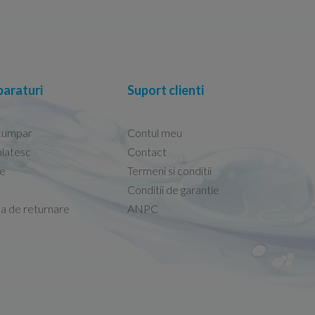
araturi
Suport clienti
cumpar
Contul meu
latesc
Contact
re
Termeni si conditii
Capacele Grohe sunt de bună calitate și se i
Conditii de garantie
Marius -
Capac WC Grohe Bau Cer
ca de returnare
ANPC
08.02.2026
 erau pe site și le-am
Sunt multumit de produs respectiv de comuni