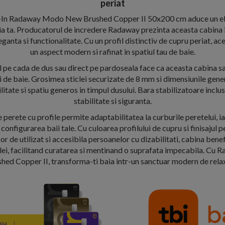
periat
-In Radaway Modo New Brushed Copper II 50x200 cm aduce un 
baia ta. Producatorul de incredere Radaway prezinta aceasta cabina
eganta si functionalitate. Cu un profil distinctiv de cupru periat, a
un aspect modern si rafinat in spatiul tau de baie.
 pe cada de dus sau direct pe pardoseala face ca aceasta cabina sa
ii de baie. Grosimea sticlei securizate de 8 mm si dimensiunile ge
itate si spatiu generos in timpul dusului. Bara stabilizatoare inclu
stabilitate si siguranta.
 perete cu profile permite adaptabilitatea la curburile peretelui, i
n configurarea baii tale. Cu culoarea profilului de cupru si finisajul 
 de utilizat si accesibila persoanelor cu dizabilitati, cabina benef
iclei, facilitand curatarea si mentinand o suprafata impecabila. 
hed Copper II, transforma-ti baia intr-un sanctuar modern de rela