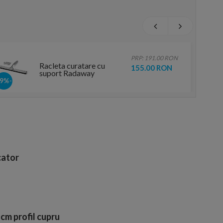
PRP: 191.00 RON
Racleta curatare cu
155.00 RON
suport Radaway
-19%
ator
m profil cupru