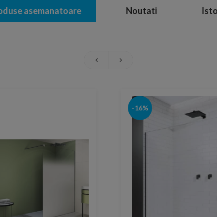
oduse asemanatoare
Noutati
Isto
-16%