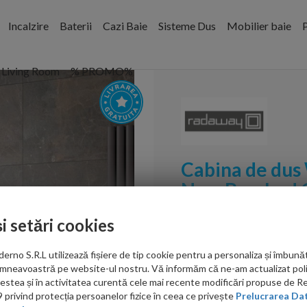
Incalzire
Baterii
Cazi Baie
Sisteme Dus
Mobilier baie
P
Living Room
% PROMO%
Cabina de dus
New Brushed C
cupru periat
și setări cookies
Cod:
389054-93-01
no S.R.L utilizează fișiere de tip cookie pentru a personaliza și îmbunăt
PRP: 1,814.00 RON
mneavoastră pe website-ul nostru. Vă informăm că ne-am actualizat poli
1,524.00 RON
acestea și în activitatea curentă cele mai recente modificări propuse de 
privind protecția persoanelor fizice în ceea ce privește
Prelucrarea Dat
Ati gasit in alta p