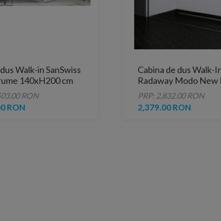
 dus Walk-in SanSwiss
Cabina de dus Walk-I
rume 140xH200 cm
Radaway Modo New B
lb
135 x H200 cm profil
503.00 RON
PRP: 2,832.00 RON
mat
00 RON
2,379.00 RON