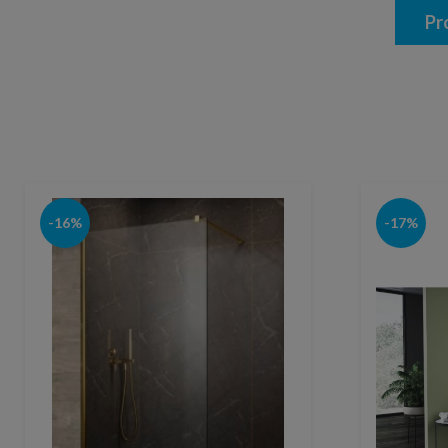
Pr
-16%
-17%