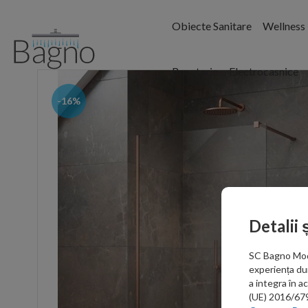
Obiecte Sanitare
Wellness
Bucatarie
Electrocasnice
-16%
Detalii 
SC Bagno Moder
experiența du
a integra în 
(UE) 2016/679 