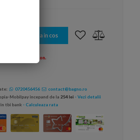
Adauga in cos
omenzi peste 600 Ron.
ate:
0720456456
contact@bagno.ro
topia-Mobilpay incepand de la
254 lei
- Vezi detalii
in tbi bank
- Calculeaza rata