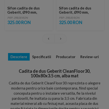
Sifon cadita de dus
Sifon cadita de dus
Geberit, Ø90 mm,
Geberit, Ø90 mm,
inaltimea garzii
inaltimea garzii
PRP: 398.00 RON
PRP: 398.00 RON
hidraulice 50 mm
hidraulice 30 mm
325.00 RON
325.00 RON
Descriere
Specificatii
Producator
Review-uri
Cadita de dus Geberit CleanFloor30,
100x80x3.5 cm, alba mat
Cadita de dus Geberit CleanFloor30 reprezinta o alegere
moderna pentru orice baie contemporana, fiind special
conceputa pentru o instalare versatila, fie la nivelul
pardoselii, fie inaltata cu pana la 3,5 cm. Fabricata din
material mineral alb cu finisaj mat, aceasta placa de dus
poate fi taiata la dimensiunile dorite pentru a se potrivi