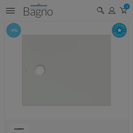
0
-8%