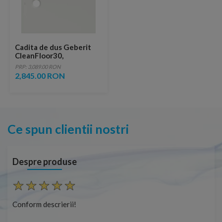
Cadita de dus Geberit
CleanFloor30,
100x80x3.5 cm, alba mat
PRP: 3,089.00 RON
2,845.00 RON
Ce spun clientii nostri
Despre produse
Conform descrierii!
Con