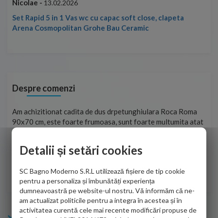
Nicolae -
Nic
13.02.2026
Set Rapid 5 in 1 Vas wc cu capac soft close, clapeta
Arena Cosmopolitan Grohe Bau Ceramic
Despre comenzi
t
Am achizitionat cadita de dus drpetunghiulara Roca Roma
Foa
90x70 cm, este foarte frumoasa, sunt foarte multumita atat
pe 
de personalul firmei dvs. cu care am colaborat in obtinerea
ace
infiormatiilor solicitate cat si de firma de curierat care a
Detalii și setări cookies
Cri
adus coletul in siguranta.Numai bine, va doresc!
SC Bagno Moderno S.R.L utilizează fișiere de tip cookie
Sofrone Viviana -
28.07.2026
pentru a personaliza și îmbunătăți experiența
dumneavoastră pe website-ul nostru. Vă informăm că ne-
am actualizat politicile pentru a integra în acestea și în
activitatea curentă cele mai recente modificări propuse de
Info Bagno