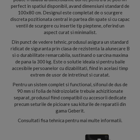
perfect in spatiul disponibil, avand dimensiuni standard de
100x80 cm. Designul este completat de o scurgere
discreta pozitionata central in partea din spate si cu capac
ventil de scurgere cu insertie tip pieptene, oferind un
aspect curat si minimalist.
Din punct de vedere tehnic, produsul asigura un standard
ridicat de siguranta prin clasa de rezistenta la alunecare B
si o durabilitate remarcabila, sustinand o sarcina maxima
de pana la 300 kg. Este o solutie ideala si pentru baile
accesibile persoanelor cu dizabilitati, fiind in acelasi timp
extrem de usor de intretinut si curatat.
Pentru un sistem complet si functional, sifonul de dus de
90 mm si folia de hidroizolatie trebuie achizitionate
separat, produsul fiind compatibil cu accesorii dedicate
precum seturile de picioare sau kiturile de reparatii din
gama Geberit.
Consultati fisa tehnica pentru mai multe informatii.