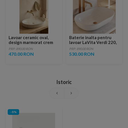
Lavoar ceramic oval,
Baterie inalta pentru
design marmorat crem
lavoar LaVita Verdi 220,
lucios cu vene aurii,
fara ventil, brushed
PRP: 890.00 RON
PRP: 890.00 RON
ventil inclus
copper
470.00 RON
530.00 RON
Istoric
-8%