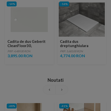
-14%
-16%
Cadita de dus Geberit
Cadita dus
CleanFloor30,
dreptunghiulara
150x100x3.5 cm, alba
Radaway Teos F 210 x 90
PRP: 4,489.00 RON
PRP: 5,683.00 RON
mat
x H4 cm, decupabila, alb
3,895.00 RON
4,774.00 RON
Noutati
-48%
-41%