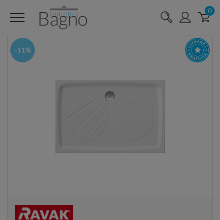
0
-11%