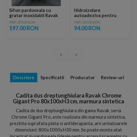
Sifon pardoseala cu
Hidroizolare
gratar inoxidabil Ravak
autoadeziva pentru
Snake 11x11xH5 cm
sifon cadita dus Ravak
PRP: 207.00 RON
PRP: 101.00 RON
30x30 cm
197.00 RON
94.00 RON
Descriere
Specificatii
Producator
Review-uri
Cadita dus dreptunghiulara Ravak Chrome
Gigant Pro 80x100xH3 cm, marmura sintetica
Cadita de dus dreptunghiulara din gama Ravak, seria
Chrome Gigant Pro, este realizata din marmura sintetica,
prezinta suprafata plata si antiderapanta, are urmatoarele
dimensiuni: 800x1000xH30 mm. Se poate monta atat
incastrat in pardoseala (ideale pentru accesul scaunelor cu