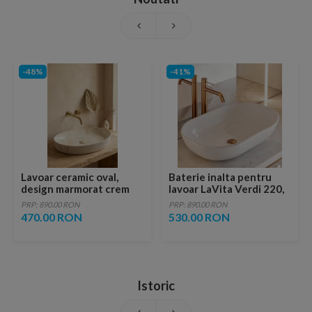
-48%
-41%
Lavoar ceramic oval,
Baterie inalta pentru
design marmorat crem
lavoar LaVita Verdi 220,
lucios cu vene aurii,
fara ventil, brushed
PRP: 890.00 RON
PRP: 890.00 RON
ventil inclus
copper
470.00 RON
530.00 RON
Istoric