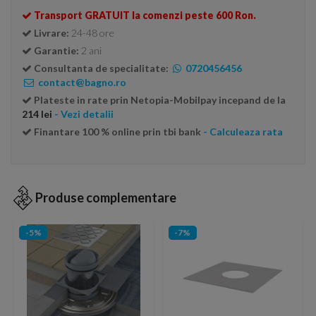
Transport GRATUIT la comenzi peste 600 Ron.
Livrare:
24-48 ore
Garantie:
2 ani
Consultanta de specialitate:
0720456456
contact@bagno.ro
Plateste in rate prin Netopia-Mobilpay incepand de la
214 lei
- Vezi detalii
Finantare 100 % online prin tbi bank
- Calculeaza rata
Produse complementare
-5%
-7%