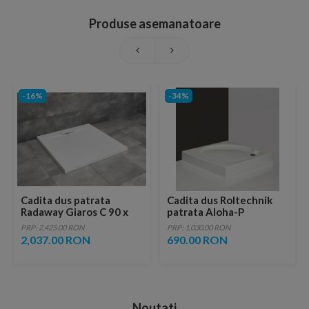
Produse asemanatoare
-16%
-34%
Cadita dus patrata
Cadita dus Roltechnik
Radaway Giaros C 90 x
patrata Aloha-P
90 x H4 cm, alb
90x90xH12.5 cm cu sifon
PRP: 2,425.00 RON
PRP: 1,030.00 RON
inclus
2,037.00 RON
690.00 RON
Noutati