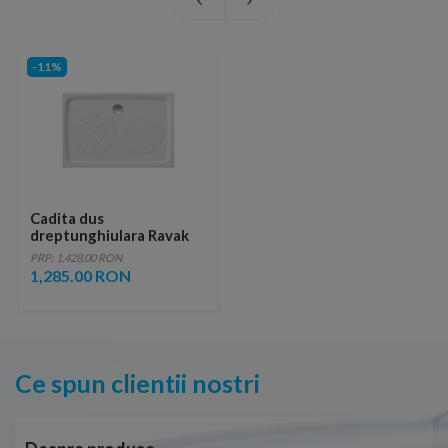
-11%
Cadita dus
dreptunghiulara Ravak
Chrome Gigant Pro
PRP: 1,428.00 RON
80x100xH3 cm, marmura
1,285.00 RON
sintetica
Ce spun clientii nostri