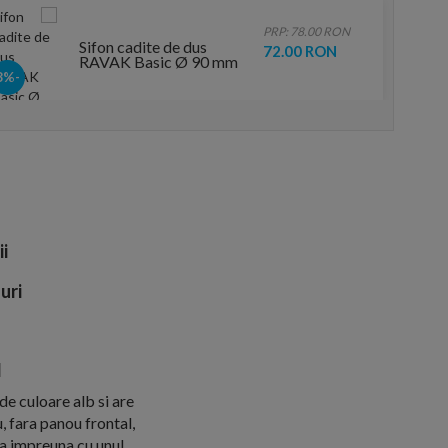
PRP: 78.00 RON
Sifon cadite de dus
72.00 RON
RAVAK Basic Ø 90 mm
-8%
ii
uri
l
de culoare alb si are
 fara panou frontal,
a impreuna cu unul