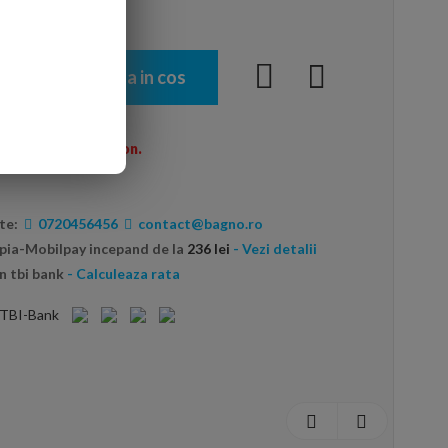
Adauga in cos
menzi peste 600 Ron.
te:
0720456456
contact@bagno.ro
opia-Mobilpay incepand de la
236 lei
- Vezi detalii
n tbi bank
- Calculeaza rata