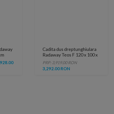
adaway
Cadita dus dreptunghiulara
cm
Radaway Teos F 120 x 100 x
H4 cm, decupabila, antracit
928.00
PRP: 3,919.00 RON
3,292.00 RON