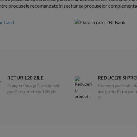
ntre produsele recomandate in sectiunea produselor complementa
RETUR 120 ZILE
REDUCERI SI PR
Cumperi fara griji, produsele
Cumperi mai mult, pl
pot fi returnate in 120 zile
mai putin. Extra red
%