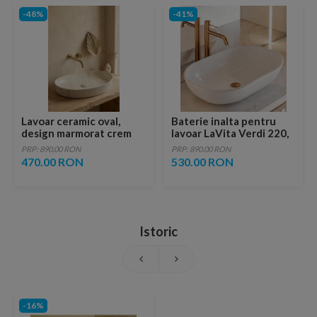
-48%
-41%
Lavoar ceramic oval,
Baterie inalta pentru
design marmorat crem
lavoar LaVita Verdi 220,
lucios cu vene aurii,
fara ventil, brushed
PRP: 890.00 RON
PRP: 890.00 RON
ventil inclus
copper
470.00 RON
530.00 RON
Istoric
-16%