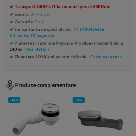
Transport GRATUIT la comenzi peste 600 Ron.
Livrare:
24-48 ore
Garantie:
3 ani
Consultanta de specialitate:
0720456456
contact@bagno.ro
Plateste in rate prin Netopia-Mobilpay incepand de la
140 lei
- Vezi detalii
Finantare 100 % online prin tbi bank
- Calculeaza rata
Produse complementare
-14%
-6%