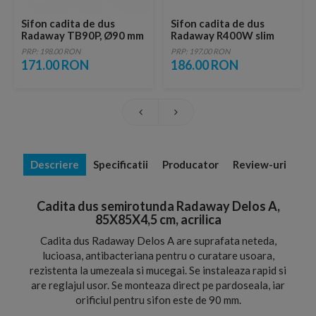
Sifon cadita de dus
Sifon cadita de dus
Radaway TB90P, Ø90 mm
Radaway R400W slim
PRP: 198.00 RON
PRP: 197.00 RON
171.00 RON
186.00 RON
Descriere
Specificatii
Producator
Review-uri
Cadita dus semirotunda Radaway Delos A,
85X85X4,5 cm, acrilica
Cadita dus Radaway Delos A are suprafata neteda,
lucioasa, antibacteriana pentru o curatare usoara,
rezistenta la umezeala si mucegai. Se instaleaza rapid si
are reglajul usor. Se monteaza direct pe pardoseala, iar
orificiul pentru sifon este de 90 mm.