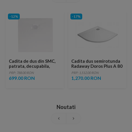
-12%
-17%
Cadita de dus din SMC,
Cadita dus semirotunda
patrata, decupabila,
Radaway Doros Plus A 80
80x80cm - Alba
x 80 cm
PRP: 788.00 RON
PRP: 1,512.00 RON
699.00 RON
1,270.00 RON
Noutati