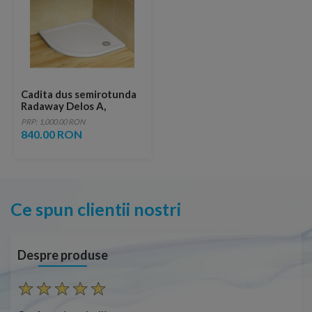
Cadita dus semirotunda
Radaway Delos A,
85X85X4,5 cm, acrilica
PRP: 1,000.00 RON
840.00 RON
Ce spun clientii nostri
Despre produse