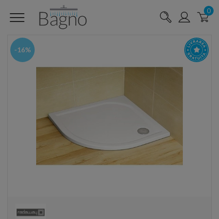
0
-16%