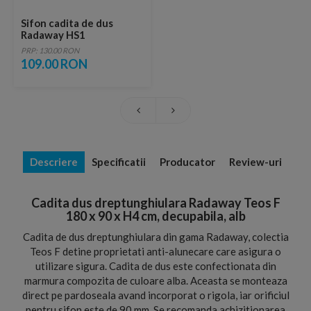
Sifon cadita de dus
Radaway HS1
PRP: 130.00 RON
109.00 RON
Descriere
Specificatii
Producator
Review-uri
Cadita dus dreptunghiulara Radaway Teos F
180 x 90 x H4 cm, decupabila, alb
Cadita de dus dreptunghiulara din gama Radaway, colectia
Teos F detine proprietati anti-alunecare care asigura o
utilizare sigura. Cadita de dus este confectionata din
marmura compozita de culoare alba. Aceasta se monteaza
direct pe pardoseala avand incorporat o rigola, iar orificiul
pentru sifon este de 90 mm. Se recomanda achizitionarea