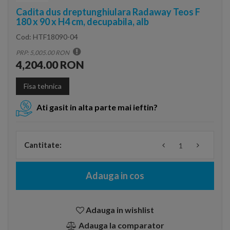
Cadita dus dreptunghiulara Radaway Teos F
180 x 90 x H4 cm, decupabila, alb
Cod:
HTF18090-04
PRP: 5,005.00 RON
4,204.00 RON
Fisa tehnica
Ati gasit in alta parte mai ieftin?
Cantitate:
Adauga in cos
Adauga in wishlist
Adauga la comparator