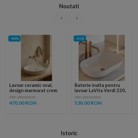
Noutati
-48%
-41%
Lavoar ceramic oval,
Baterie inalta pentru
design marmorat crem
lavoar LaVita Verdi 220,
lucios cu vene aurii,
fara ventil, brushed
PRP: 890.00 RON
PRP: 890.00 RON
ventil inclus
copper
470.00 RON
530.00 RON
Istoric