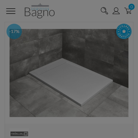
0
-17%