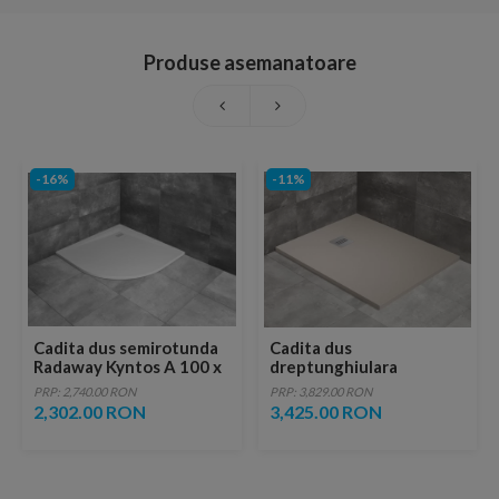
Produse asemanatoare
-16%
-11%
Cadita dus semirotunda
Cadita dus
Radaway Kyntos A 100 x
dreptunghiulara
100 x H3 cm, decupabila
Radaway Kyntos F
PRP: 2,740.00 RON
PRP: 3,829.00 RON
160x100xH3 cm,
2,302.00 RON
3,425.00 RON
decupabila