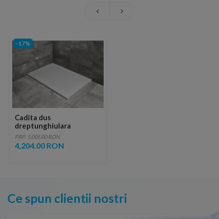
-17%
Cadita dus
dreptunghiulara
Radaway Teos F 180 x 90
PRP: 5,005.00 RON
x H4 cm, decupabila, alb
4,204.00 RON
Ce spun clientii nostri