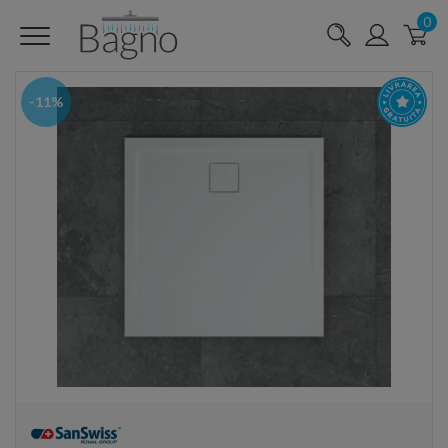
0
-11%