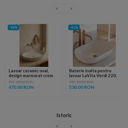
-48%
-41%
Lavoar ceramic oval,
Baterie inalta pentru
design marmorat crem
lavoar LaVita Verdi 220,
lucios cu vene aurii,
fara ventil, brushed
PRP: 890.00 RON
PRP: 890.00 RON
ventil inclus
copper
470.00 RON
530.00 RON
Istoric