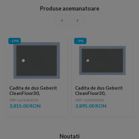
Produse asemanatoare
-19%
-9%
Cadita de dus Geberit
Cadita de dus Geberit
CleanFloor30,
CleanFloor30,
120x90x3.5 cm cu folie
140x80x3.5 cm cu folie
PRP: 4,678.00 RON
PRP: 4,269.00 RON
de hidroizolatie
de hidroizolatie
3,815.00 RON
3,895.00 RON
Noutati