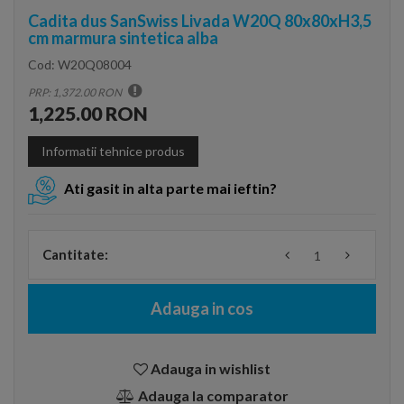
Cadita dus SanSwiss Livada W20Q 80x80xH3,5
cm marmura sintetica alba
Cod:
W20Q08004
PRP: 1,372.00 RON
1,225.00 RON
Informatii tehnice produs
Ati gasit in alta parte mai ieftin?
Cantitate:
Adauga in cos
Adauga in wishlist
Adauga la comparator