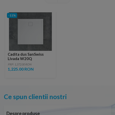
-11%
Cadita dus SanSwiss
Livada W20Q
80x80xH3,5 cm marmura
PRP: 1,372.00 RON
sintetica alba
1,225.00 RON
Ce spun clientii nostri
Despre produse