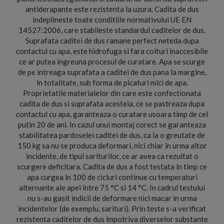
antiderapante este rezistenta la uzura. Cadita de dus
indeplineste toate conditiile normativului UE EN
14527:2006, care stabileste standardul caditelor de dus.
Suprafata caditei de dus ramane perfect neteda dupa
contactul cu apa, este hidrofuga si fara colturi inaccesibile
ce ar putea ingreuna procesul de curatare. Apa se scurge
de pe intreaga suprafata a caditei de dus pana la margine,
in totalitate, sub forma de picaturi mici de apa.
Proprietatile materialelor din care este confectionata
cadita de dus si suprafata acesteia, ce se pastreaza dupa
contactul cu apa, garanteaza o curatare usoara timp de cel
putin 20 de ani. In cazul unui montaj corect se garanteaza
stabilitatea pardoselei caditei de dus, ca la o greutate de
150 kg sa nu se produca deformari, nici chiar în urma altor
incidente, de tipul sariturilor, ce ar avea ca rezultat o
scurgere deficitara. Cadita de dus a fost testata în timp ce
apa curgea în 100 de cicluri continue cu temperaturi
alternante ale apei între 75 °C si 14 °C. In cadrul testului
nu s-au gasit indicii de deformare nici macar in urma
incidentelor (de exemplu, sarituri). Prin teste s-a verificat
rezistenta caditelor de dus impotriva diverselor substante