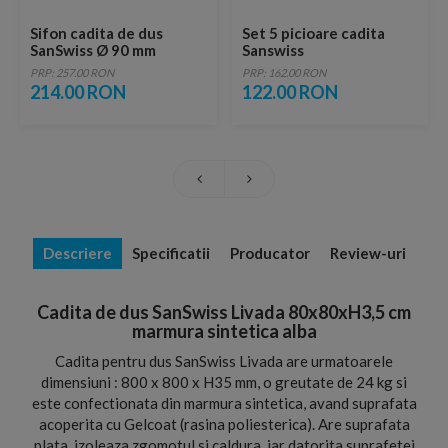
Sifon cadita de dus
Set 5 picioare cadita
SanSwiss Ø 90 mm
Sanswiss
PRP: 257.00 RON
PRP: 162.00 RON
214.00 RON
122.00 RON
Descriere
Specificatii
Producator
Review-uri
Cadita de dus SanSwiss Livada 80x80xH3,5 cm
marmura sintetica alba
Cadita pentru dus SanSwiss Livada are urmatoarele
dimensiuni : 800 x 800 x H35 mm, o greutate de 24 kg si
este confectionata din marmura sintetica, avand suprafata
acoperita cu Gelcoat (rasina poliesterica). Are suprafata
plata, izoleaza zgomotul si caldura, iar datorita suprafetei