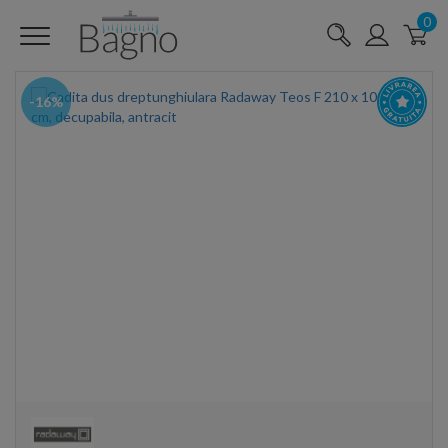
0
-16%