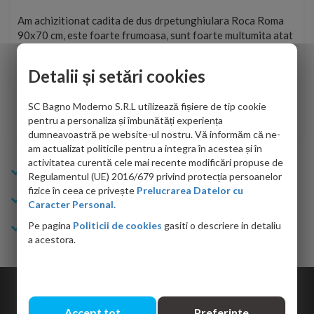
t
Am achizitionat cadita de dus drpetunghiulara Roca Roma
Foa
90x70 cm, este foarte frumoasa, sunt foarte multumita atat
pe 
de personalul firmei dvs. cu care am colaborat in obtinerea
ace
infiormatiilor solicitate cat si de firma de curierat care a
Detalii și setări cookies
Cri
adus coletul in siguranta.Numai bine, va doresc!
SC Bagno Moderno S.R.L utilizează fișiere de tip cookie
Sofrone Viviana -
28.07.2026
pentru a personaliza și îmbunătăți experiența
dumneavoastră pe website-ul nostru. Vă informăm că ne-
am actualizat politicile pentru a integra în acestea și în
activitatea curentă cele mai recente modificări propuse de
Info Bagno
Regulamentul (UE) 2016/679 privind protecția persoanelor
fizice în ceea ce privește
Prelucrarea Datelor cu
Cumparaturi
Caracter Personal.
Pe pagina
Politicii de cookies
gasiti o descriere in detaliu
Suport clienti
a acestora.
Copyright © 2026 Bagno.ro All right reserved. Powered by
Expert Online
Accept tot
Preferinte