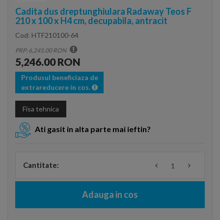
Cadita dus dreptunghiulara Radaway Teos F
210 x 100 x H4 cm, decupabila, antracit
Cod:
HTF210100-64
PRP: 6,245.00 RON
5,246.00 RON
Produsul beneficiaza de
extrareducere in cos.
Fisa tehnica
Ati gasit in alta parte mai ieftin?
Cantitate:
Adauga in cos