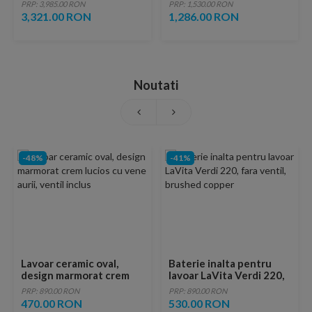
marmura sintetica
Radaway Argos D 110 x
PRP: 3,985.00 RON
PRP: 1,530.00 RON
90 x H5 cm, alb
3,321.00 RON
1,286.00 RON
Noutati
-48%
-41%
Lavoar ceramic oval,
Baterie inalta pentru
design marmorat crem
lavoar LaVita Verdi 220,
lucios cu vene aurii,
fara ventil, brushed
PRP: 890.00 RON
PRP: 890.00 RON
ventil inclus
copper
470.00 RON
530.00 RON