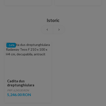
Istoric
-16%
Cadita dus
dreptunghiulara
Radaway Teos F 210 x
PRP: 6,245.00 RON
100 x H4 cm, decupabila,
5,246.00 RON
antracit