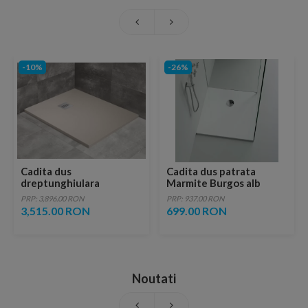
-10%
-26%
Cadita dus
Cadita dus patrata
dreptunghiulara
Marmite Burgos alb
Radaway Kyntos F
80x80 cm
PRP: 3,896.00 RON
PRP: 937.00 RON
210x80xH3 cm,
3,515.00 RON
699.00 RON
decupabila
Noutati