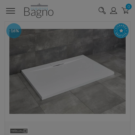
0
-16%