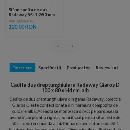
Sifon cadita de dus
Radaway 5SL1 Ø50 mm
PRP: 149.00 RON
120.00 RON
Descriere
Specificatii
Producator
Review-uri
Cadita dus dreptunghiulara Radaway Giaros D
100 x 80 x H4 cm, alb
Cadita de dus dreptunghiulara din gama Radaway, colectia
Giaros D este confectionata din marmura compozita de
culoare alba. Aceasta se monteaza direct pe pardoseala
avand incorporat o rigola, iar orificiul pentru sifon este de
50 mm. Se recomanda achizitionarea unui sifon cod.5SL1
(vezi produsele recomandate). Dimensiunile caditei sunt de