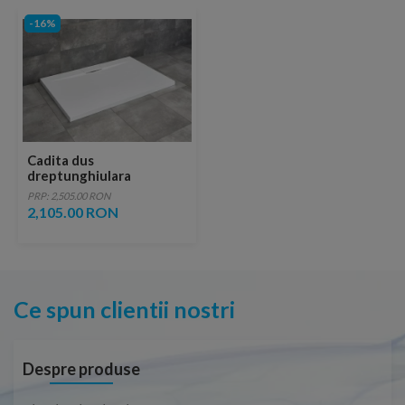
-16%
Cadita dus
dreptunghiulara
Radaway Giaros D 100 x
PRP: 2,505.00 RON
80 x H4 cm, alb
2,105.00 RON
Ce spun clientii nostri
Despre produse