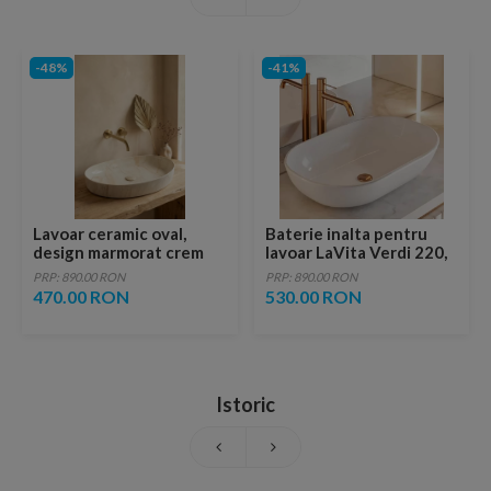
-48%
-41%
Lavoar ceramic oval,
Baterie inalta pentru
design marmorat crem
lavoar LaVita Verdi 220,
lucios cu vene aurii,
fara ventil, brushed
PRP: 890.00 RON
PRP: 890.00 RON
ventil inclus
copper
470.00 RON
530.00 RON
Istoric