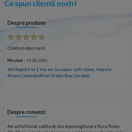
Ce spun clientii nostri
Despre produse
Conform descrierii!
Con
Nicolae -
Nic
13.02.2026
Set Rapid 5 in 1 Vas wc cu capac soft close, clapeta
Arena Cosmopolitan Grohe Bau Ceramic
Despre comenzi
t
Am achizitionat cadita de dus drpetunghiulara Roca Roma
Foa