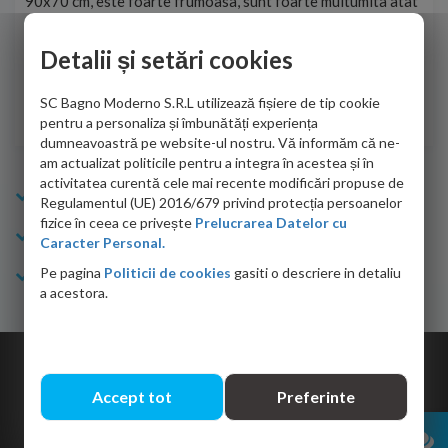
90x70 cm, este foarte frumoasa, sunt foarte multumita atat
pe 
de personalul firmei dvs. cu care am colaborat in obtinerea
ace
infiormatiilor solicitate cat si de firma de curierat care a
Detalii și setări cookies
Cri
adus coletul in siguranta.Numai bine, va doresc!
SC Bagno Moderno S.R.L utilizează fișiere de tip cookie
Sofrone Viviana -
28.07.2026
pentru a personaliza și îmbunătăți experiența
dumneavoastră pe website-ul nostru. Vă informăm că ne-
am actualizat politicile pentru a integra în acestea și în
activitatea curentă cele mai recente modificări propuse de
Info Bagno
Regulamentul (UE) 2016/679 privind protecția persoanelor
fizice în ceea ce privește
Prelucrarea Datelor cu
Cumparaturi
Caracter Personal.
Pe pagina
Politicii de cookies
gasiti o descriere in detaliu
Suport clienti
a acestora.
Copyright © 2026 Bagno.ro All right reserved. Powered by
Expert Online
Accept tot
Preferinte