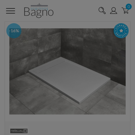
0
-16%