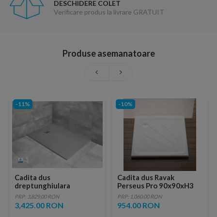
DESCHIDERE COLET
Verificare produs la livrare GRATUIT
Produse asemanatoare
-11%
-10%
Cadita dus
Cadita dus Ravak
dreptunghiulara
Perseus Pro 90x90xH3
Radaway Kyntos F
cm, marmura sintetica
PRP: 3,829.00 RON
PRP: 1,060.00 RON
160x100xH3 cm,
3,425.00 RON
954.00 RON
decupabila