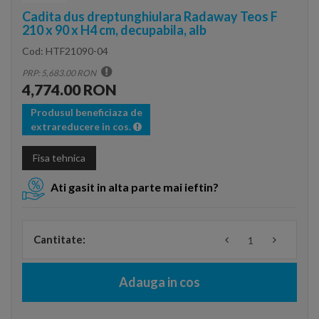
Cadita dus dreptunghiulara Radaway Teos F
210 x 90 x H4 cm, decupabila, alb
Cod:
HTF21090-04
PRP: 5,683.00 RON
4,774.00 RON
Produsul beneficiaza de
extrareducere in cos.
Fisa tehnica
Ati gasit in alta parte mai ieftin?
Cantitate:
Adauga in cos