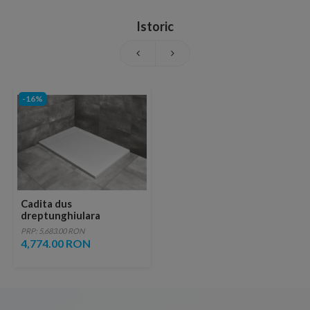
Istoric
-16%
Cadita dus
dreptunghiulara
Radaway Teos F 210 x 90
PRP: 5,683.00 RON
x H4 cm, decupabila, alb
4,774.00 RON