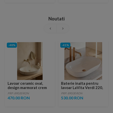
Noutati
-48%
-41%
Lavoar ceramic oval,
Baterie inalta pentru
design marmorat crem
lavoar LaVita Verdi 220,
lucios cu vene aurii,
fara ventil, brushed
PRP: 890.00 RON
PRP: 890.00 RON
ventil inclus
copper
470.00 RON
530.00 RON