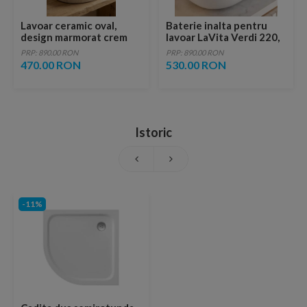
Lavoar ceramic oval,
Baterie inalta pentru
design marmorat crem
lavoar LaVita Verdi 220,
lucios cu vene aurii,
fara ventil, brushed
PRP: 890.00 RON
PRP: 890.00 RON
ventil inclus
copper
470.00 RON
530.00 RON
Istoric
-11%