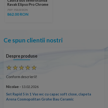
Cadita dus semirotunda
Ravak Elipso Pro Chrome
80x80xH3 cm, marmura
PRP: 958.00 RON
sintetica
862.00 RON
Ce spun clientii nostri
Despre produse
Conform descrierii!
Con
Nicolae -
Nic
13.02.2026
Set Rapid 5 in 1 Vas wc cu capac soft close, clapeta
Arena Cosmopolitan Grohe Bau Ceramic