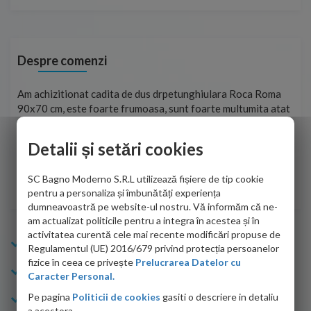
Despre comenzi
t
Am achizitionat cadita de dus drpetunghiulara Roca Roma
Foa
90x70 cm, este foarte frumoasa, sunt foarte multumita atat
pe 
de personalul firmei dvs. cu care am colaborat in obtinerea
ace
infiormatiilor solicitate cat si de firma de curierat care a
Detalii și setări cookies
Cri
adus coletul in siguranta.Numai bine, va doresc!
SC Bagno Moderno S.R.L utilizează fișiere de tip cookie
Sofrone Viviana -
28.07.2026
pentru a personaliza și îmbunătăți experiența
dumneavoastră pe website-ul nostru. Vă informăm că ne-
am actualizat politicile pentru a integra în acestea și în
activitatea curentă cele mai recente modificări propuse de
Info Bagno
Regulamentul (UE) 2016/679 privind protecția persoanelor
fizice în ceea ce privește
Prelucrarea Datelor cu
Cumparaturi
Caracter Personal.
Pe pagina
Politicii de cookies
gasiti o descriere in detaliu
Suport clienti
a acestora.