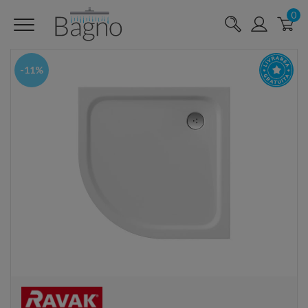
0
-11%