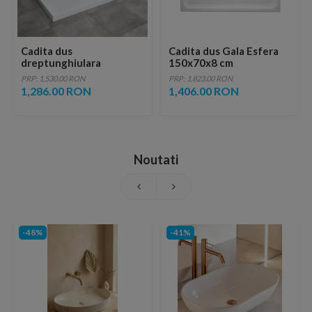
Cadita dus
Cadita dus Gala Esfera
dreptunghiulara
150x70x8 cm
Radaway Argos D 110 x
PRP: 1,530.00 RON
PRP: 1,823.00 RON
90 x H5 cm, alb
1,286.00 RON
1,406.00 RON
Noutati
-48%
-41%