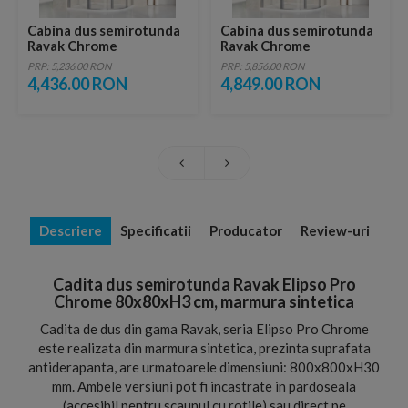
Cabina dus semirotunda
Cabina dus semirotunda
Ravak Chrome
Ravak Chrome
80x80xH195 cm, profil
80x80xH195 cm, profil
PRP: 5,236.00 RON
PRP: 5,856.00 RON
crom
crom slefuit lucios
4,436.00 RON
4,849.00 RON
Descriere
Specificatii
Producator
Review-uri
Cadita dus semirotunda Ravak Elipso Pro
Chrome 80x80xH3 cm, marmura sintetica
Cadita de dus din gama Ravak, seria Elipso Pro Chrome
este realizata din marmura sintetica, prezinta suprafata
antiderapanta, are urmatoarele dimensiuni: 800x800xH30
mm. Ambele versiuni pot fi incastrate in pardoseala
(accesibil pentru scaunul cu rotile) sau direct pe