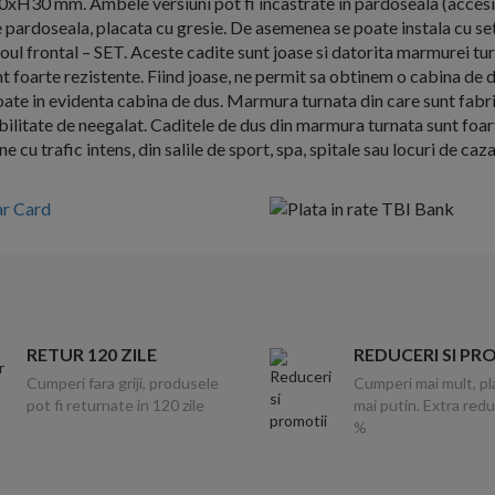
xH30 mm. Ambele versiuni pot fi incastrate in pardoseala (accesi
pe pardoseala, placata cu gresie. De asemenea se poate instala cu se
oul frontal – SET. Aceste cadite sunt joase si datorita marmurei tur
t foarte rezistente. Fiind joase, ne permit sa obtinem o cabina de 
coate in evidenta cabina de dus. Marmura turnata din care sunt fabri
ilitate de neegalat. Caditele de dus din marmura turnata sunt foar
ne cu trafic intens, din salile de sport, spa, spitale sau locuri de caza
RETUR 120 ZILE
REDUCERI SI PR
Cumperi fara griji, produsele
Cumperi mai mult, pl
pot fi returnate in 120 zile
mai putin. Extra red
%