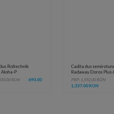
dus Roltechnik
Cadita dus semirotun
a Aloha-P
Radaway Doros Plus A
H12.5 cm cu sifon
90 cm
690.00
030.00 RON
PRP: 1,592.00 RON
1,337.00 RON