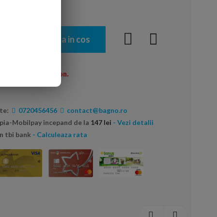
Adauga in cos
menzi peste 600 Ron.
te:
0720456456
contact@bagno.ro
opia-Mobilpay incepand de la
147 lei
- Vezi detalii
n tbi bank
- Calculeaza rata