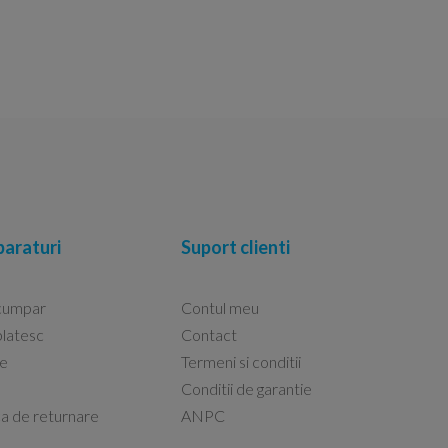
araturi
Suport clienti
cumpar
Contul meu
latesc
Contact
re
Termeni si conditii
Capacele Grohe sunt de bună calitate și se i
Conditii de garantie
Marius -
Capac WC Grohe Bau Cer
ca de returnare
ANPC
08.02.2026