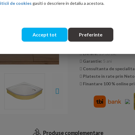
iticii de cookies
gasiti o descriere in detaliu a acestora.
Cantitate:
Accept tot
Preferinte
Transport GRATUIT la co
Livrare:
15-30 zile
Garantie:
5 ani
Consultanta de specialita
Plateste in rate prin Net
Finantare 100 % online pri
Produse complementare