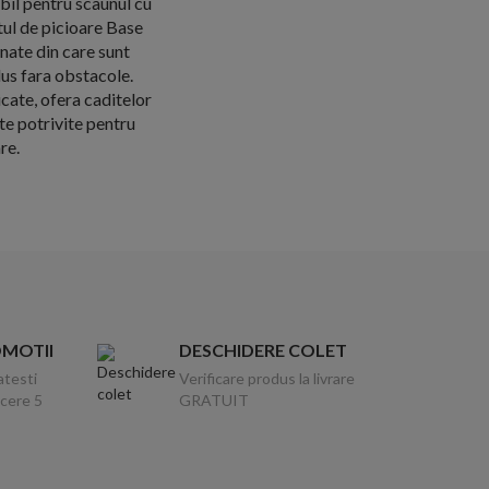
bil pentru scaunul cu
tul de picioare Base
nate din care sunt
dus fara obstacole.
cate, ofera caditelor
te potrivite pentru
re.
OMOTII
DESCHIDERE COLET
atesti
Verificare produs la livrare
ucere 5
GRATUIT