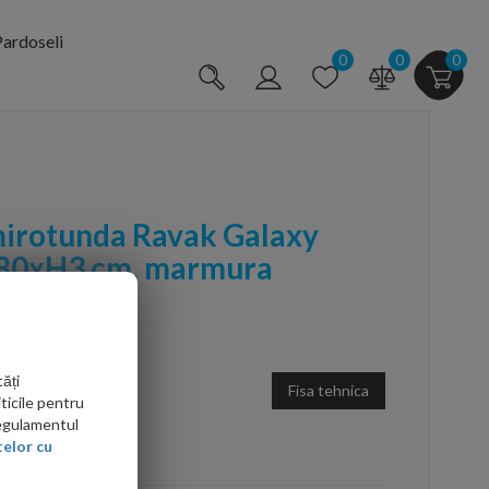
ardoseli
0
0
0
mirotunda Ravak Galaxy
x80xH3 cm, marmura
ăți
Fisa tehnica
ticile pentru
Regulamentul
arte mai ieftin?
elor cu