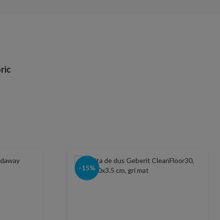
ric
-15%