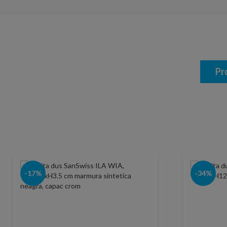
Pr
-17%
-34%