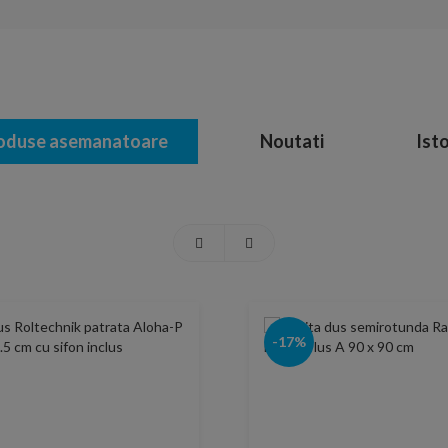
oduse asemanatoare
Noutati
Isto
-17%