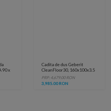
da
Cadita de dus Geberit
 90 x
CleanFloor30, 160x100x3.5
cm, gri mat
PRP: 4,679.00 RON
3,985.00 RON