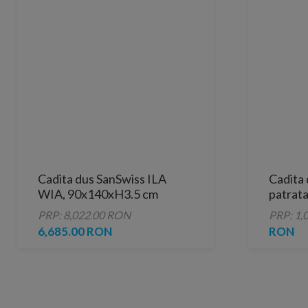
Cadita dus SanSwiss ILA
Cadita 
WIA, 90x140xH3.5 cm
patrat
marmura sintetica neagra,
90x90x
PRP: 8,022.00 RON
PRP: 1,
capac crom
inclus
6,685.00 RON
RON