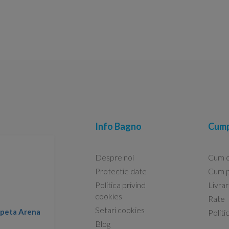
Info Bagno
Cump
Despre noi
Cum 
Protectie date
Cum p
Politica privind
Livra
Conform descrierii!
cookies
Rate
Setari cookies
lapeta Arena
Nicolae -
Politi
13.02.2026
Blog