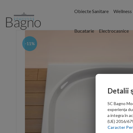
Obiecte Sanitare
Wellness
Bucatarie
Electrocasnice
-11%
Detalii 
SC Bagno Moder
experiența du
a integra în 
(UE) 2016/679 
Caracter Per