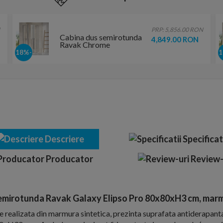
PRP: 5,856.00 RON
Cabina dus semirotunda
4,849.00 RON
Ravak Chrome
80x80xH195 cm, profil
-18%
crom slefuit lucios
Descriere
Specificat
Producator
Review-
emirotunda Ravak Galaxy Elipso Pro 80x80xH3 cm, marm
e realizata din marmura sintetica, prezinta suprafata antiderapant