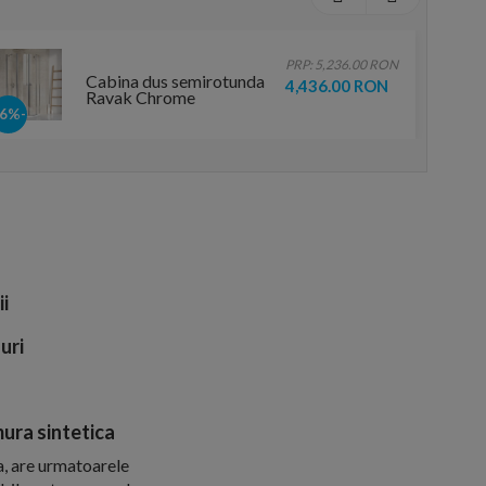
PRP: 5,236.00 RON
Cabina dus semirotunda
4,436.00 RON
Ravak Chrome
80x80xH195 cm, profil
-16%
crom
ii
uri
ura sintetica
a, are urmatoarele