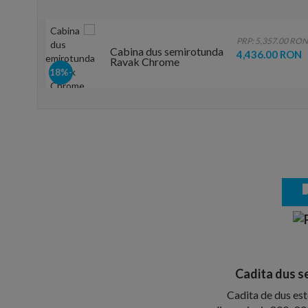
 RON
PRP: 5,357.00 RON
Cabina dus semirotunda
ON
4,436.00 RON
Ravak Chrome
80x80xH195 cm, profil
-18%
alb
Cadita dus s
Cadita de dus est