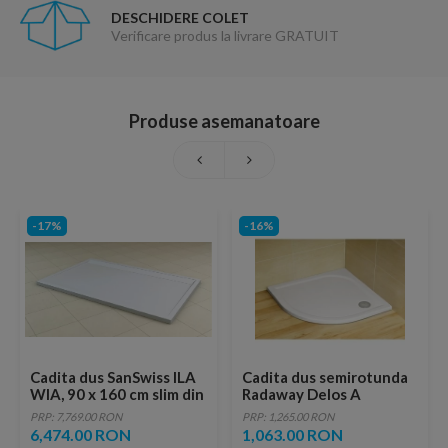
DESCHIDERE COLET
Verificare produs la livrare GRATUIT
Produse asemanatoare
-17%
-16%
Cadita dus SanSwiss ILA
Cadita dus semirotunda
WIA, 90 x 160 cm slim din
Radaway Delos A
marmura compozita, alb
100x100x5 cm acrilica
PRP: 7,769.00 RON
PRP: 1,265.00 RON
6,474.00 RON
1,063.00 RON