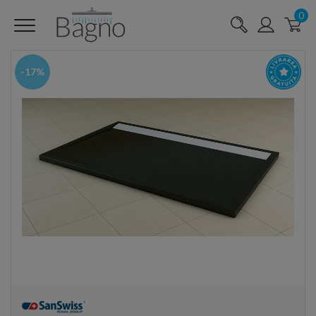
0
-17%