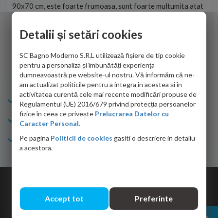
90x70 cm, este foarte frumoasa, sunt foarte multumita atat
pe 
de personalul firmei dvs. cu care am colaborat in obtinerea
ace
infiormatiilor solicitate cat si de firma de curierat care a
Detalii și setări cookies
Cri
adus coletul in siguranta.Numai bine, va doresc!
SC Bagno Moderno S.R.L utilizează fișiere de tip cookie
Sofrone Viviana -
28.07.2026
pentru a personaliza și îmbunătăți experiența
dumneavoastră pe website-ul nostru. Vă informăm că ne-
am actualizat politicile pentru a integra în acestea și în
activitatea curentă cele mai recente modificări propuse de
Info Bagno
Regulamentul (UE) 2016/679 privind protecția persoanelor
fizice în ceea ce privește
Prelucrarea Datelor cu
Cumparaturi
Caracter Personal.
Pe pagina
Politicii de cookies
gasiti o descriere in detaliu
Suport clienti
a acestora.
Copyright © 2026 Bagno.ro All right reserved. Powered by
Expert Online
Accept tot
Preferinte