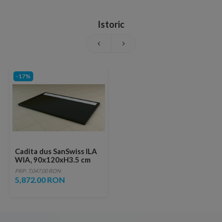
Istoric
-17%
Cadita dus SanSwiss ILA
WIA, 90x120xH3.5 cm
marmura sintetica
PRP: 7,047.00 RON
neagra, capac alb
5,872.00 RON