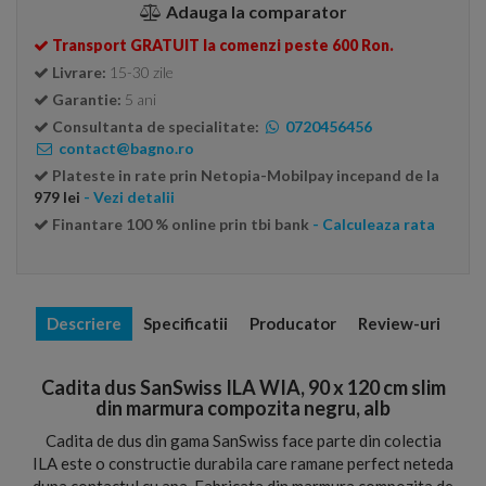
Adauga la comparator
Transport GRATUIT la comenzi peste 600 Ron.
Livrare:
15-30 zile
Garantie:
5 ani
Consultanta de specialitate:
0720456456
contact@bagno.ro
Plateste in rate prin Netopia-Mobilpay incepand de la
979 lei
- Vezi detalii
Finantare 100 % online prin tbi bank
- Calculeaza rata
Descriere
Specificatii
Producator
Review-uri
Cadita dus SanSwiss ILA WIA, 90 x 120 cm slim
din marmura compozita negru, alb
Cadita de dus din gama SanSwiss face parte din colectia
ILA este o constructie durabila care ramane perfect neteda