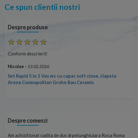
Ce spun clientii nostri
Despre produse
Conform descrierii!
Con
Nicolae -
Nic
13.02.2026
Set Rapid 5 in 1 Vas wc cu capac soft close, clapeta
Arena Cosmopolitan Grohe Bau Ceramic
Despre comenzi
t
Am achizitionat cadita de dus drpetunghiulara Roca Roma
Foa