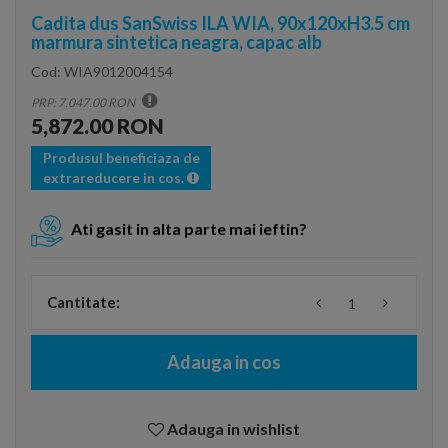
Cadita dus SanSwiss ILA WIA, 90x120xH3.5 cm
marmura sintetica neagra, capac alb
Cod:
WIA9012004154
PRP: 7,047.00 RON
5,872.00 RON
Produsul beneficiaza de
extrareducere in cos.
Ati gasit in alta parte mai ieftin?
Cantitate:
Adauga in cos
Adauga in wishlist