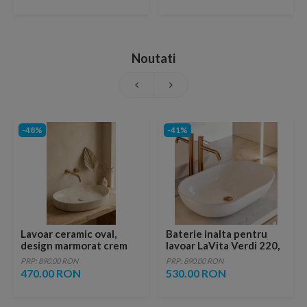
Noutati
-48%
-41%
Lavoar ceramic oval,
Baterie inalta pentru
design marmorat crem
lavoar LaVita Verdi 220,
lucios cu vene aurii,
fara ventil, brushed
PRP: 890.00 RON
PRP: 890.00 RON
ventil inclus
copper
470.00 RON
530.00 RON