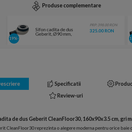
Produse complementare
PRP: 398.00 RON
Sifon cadita de dus
325.00 RON
Geberit, Ø90 mm,
inaltimea garzii
-19%
hidraulice 30 mm
escriere
Specificatii
Produc
Review-uri
dita de dus Geberit CleanFloor30, 160x90x3.5 cm, gri 
rit CleanFloor30 reprezinta o alegere moderna pentru orice baie 