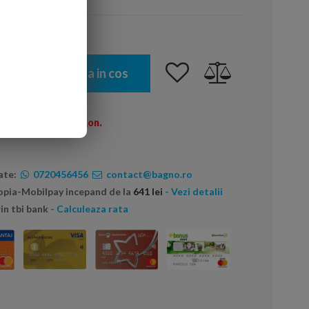
Adauga in cos
omenzi peste 600 Ron.
ate:
0720456456
contact@bagno.ro
topia-Mobilpay incepand de la
641 lei
- Vezi detalii
in tbi bank
- Calculeaza rata