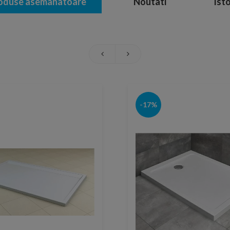
oduse asemanatoare
Noutati
Isto
-17%