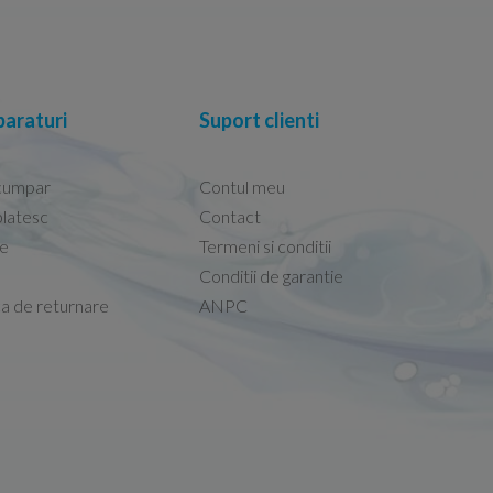
araturi
Suport clienti
cumpar
Contul meu
latesc
Contact
re
Termeni si conditii
 foarte ușor!
Calitate si pret excelent.
Conditii de garantie
b cu functie de bideu
Elvis -
Vas WC Ideal Standard Co
ca de returnare
ANPC
03.11.2025
persoanele de la
Promti și eficienti