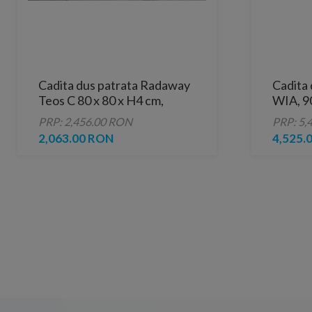
Cadita dus patrata Radaway
Cadita 
Teos C 80 x 80 x H4 cm,
WIA, 90
decupabila
marmur
PRP: 2,456.00 RON
PRP: 5,
2,063.00 RON
4,525.