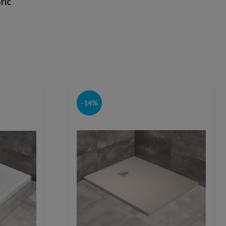
ric
-14%