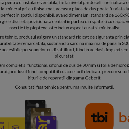
 pentru o instalare versatila, fie la nivelul pardoselii, fie inaltata 
al mineral gri cu finisaj mat, aceasta placa de dus poate fi taiata l
i perfect in spatiul disponibil, avand dimensiuni standard de 160x9
gere discreta pozitionata central in partea din spate si cu capac v
insertie tip pieptene, oferind un aspect curat si minimalist.
e tehnic, produsul asigura un standard ridicat de siguranta prin cla
durabilitate remarcabila, sustinand o sarcina maxima de pana la 300 
e accesibile persoanelor cu dizabilitati, fiind in acelasi timp extrem
si curatat.
em complet si functional, sifonul de dus de 90 mm si folia de hidroi
arat, produsul fiind compatibil cu accesorii dedicate precum seturi
kiturile de reparatii din gama Geberit.
Consultati fisa tehnica pentru mai multe informatii.