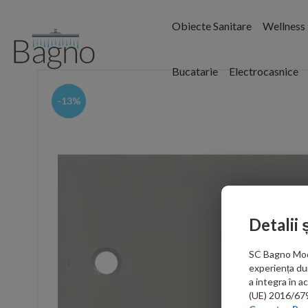
Obiecte Sanitare
Wellness
Bucatarie
Electrocasnice
-13%
Detalii 
SC Bagno Moder
experiența du
a integra în 
(UE) 2016/679 