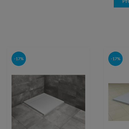
Pr
-17%
-17%