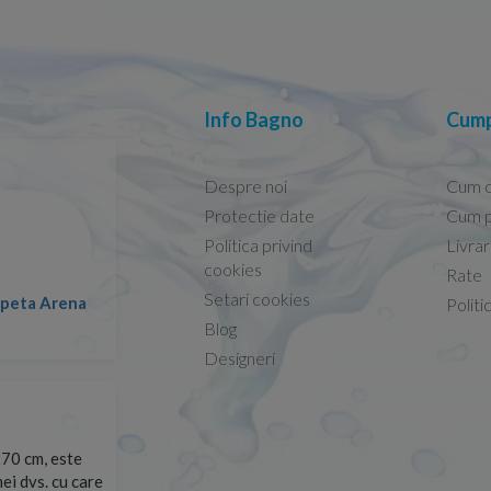
Info Bagno
Cump
Despre noi
Cum 
Protectie date
Cum p
Politica privind
Livra
Capacele Grohe sunt de bună calitate și se instalează
cookies
Rate
Setari cookies
Marius -
Capac WC Grohe Bau Ceramic al
Politi
08.02.2026
Blog
Designeri
site și le-am
Sunt multumit de produs respectiv de comunicarea cu 
arte repede.
suport.