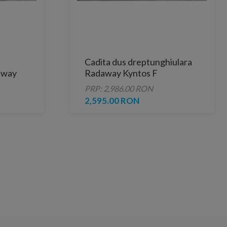
Cadita dus dreptunghiulara
away
Radaway Kyntos F
0 cm
130x90xH3 cm, decupabila
PRP: 2,986.00 RON
2,595.00 RON