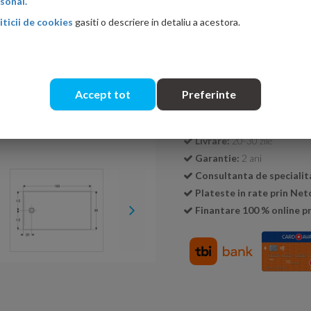
sonal.
iticii de cookies
gasiti o descriere in detaliu a acestora.
Cantitate:
Accept tot
Preferinte
Transport GRATUIT la c
Livrare:
20-30 zile
Garantie:
2 ani
Consultanta de specialit
Plateste in rate prin Ne
Finantare 100 % online pr