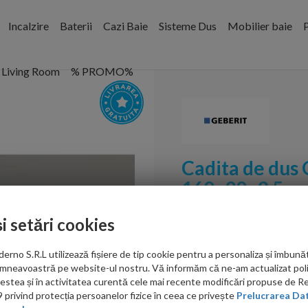
Incalzire
Baterii
Cazi Baie
Sisteme Dus
Mobilier baie
P
Living Room
% PROMO%
Cadita de dus 
160x90x3.5 cm
Cod:
551.217.29.1
și setări cookies
PRP: 4,389.00 RON
no S.R.L utilizează fișiere de tip cookie pentru a personaliza și îmbunăt
3,845.00 RON
mneavoastră pe website-ul nostru. Vă informăm că ne-am actualizat poli
acestea și în activitatea curentă cele mai recente modificări propuse de 
privind protecția persoanelor fizice în ceea ce privește
Prelucrarea Dat
Ati gasit in alta p