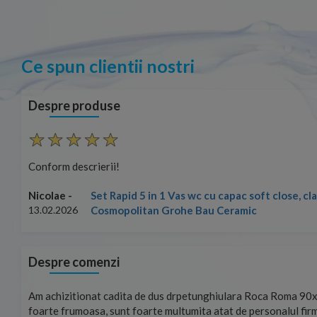
Ce spun clientii nostri
Despre produse
Conform descrierii!
rena
Nicolae -
13.02.2026
Despre comenzi
ste
Foarte prompți, am cerut detalii despre produs care nu erau pe 
u care
primit imediat. După ce am plasat comanda, aceasta a ajuns fo