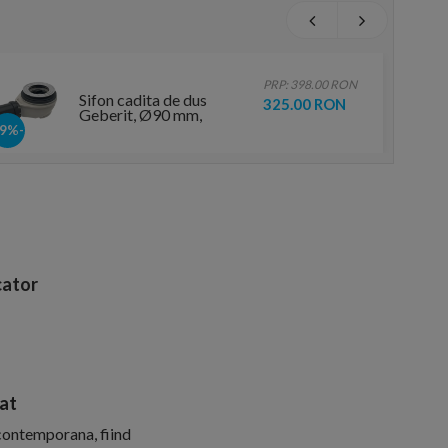
PRP: 398.00 RON
Sifon cadita de dus
325.00 RON
Geberit, Ø90 mm,
inaltimea garzii
-19%
hidraulice 50 mm
ator
mat
contemporana, fiind