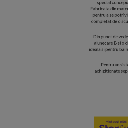
special conceputa
Fabricata din materi
pentru a se potriv
completat de o scur
Din punct de veder
alunecare B si o 
ideala si pentru bail
Pentru un sist
achizitionate sep