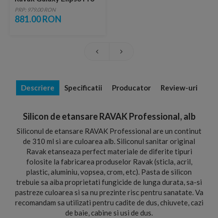
80x80xH3 cm, marmura
PRP: 979.00 RON
sintetica
881.00 RON
Descriere
Specificatii
Producator
Review-uri
Silicon de etansare RAVAK Professional, alb
Siliconul de etansare RAVAK Professional are un continut
de 310 ml si are culoarea alb. Siliconul sanitar original
Ravak etanseaza perfect materiale de diferite tipuri
folosite la fabricarea produselor Ravak (sticla, acril,
plastic, aluminiu, vopsea, crom, etc). Pasta de silicon
trebuie sa aiba proprietati fungicide de lunga durata, sa-si
pastreze culoarea si sa nu prezinte risc pentru sanatate. Va
recomandam sa utilizati pentru cadite de dus, chiuvete, cazi
de baie, cabine si usi de dus.