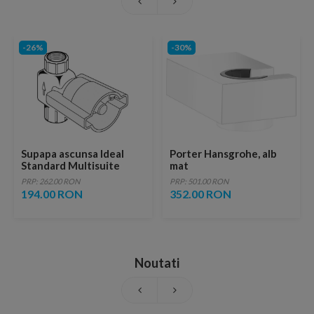
-26%
-30%
Supapa ascunsa Ideal
Porter Hansgrohe, alb
Standard Multisuite
mat
PRP: 262.00 RON
PRP: 501.00 RON
194.00 RON
352.00 RON
Noutati