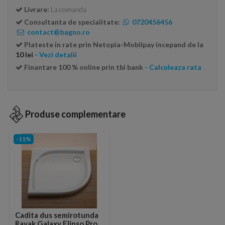
Livrare:
La comanda
Consultanta de specialitate:
0720456456
contact@bagno.ro
Plateste in rate prin Netopia-Mobilpay incepand de la
10 lei
- Vezi detalii
Finantare 100 % online prin tbi bank
- Calculeaza rata
Produse complementare
-11%
Cadita dus semirotunda
Ravak Galaxy Elipso Pro