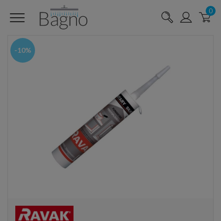
0
-10%