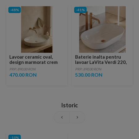
-48%
-41%
Lavoar ceramic oval,
Baterie inalta pentru
design marmorat crem
lavoar LaVita Verdi 220,
lucios cu vene aurii,
fara ventil, brushed
PRP: 890.00 RON
PRP: 890.00 RON
ventil inclus
copper
470.00 RON
530.00 RON
Istoric
-10%