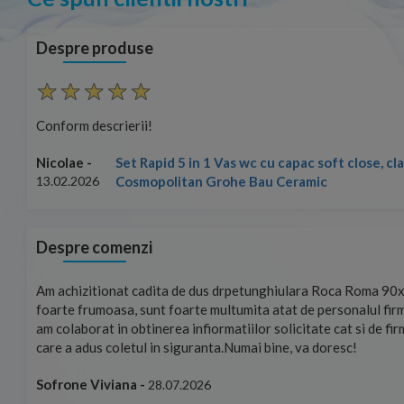
Despre produse
Conform descrierii!
Set Rapid 5 in 1 Vas wc cu capac soft close, c
Nicolae -
Cosmopolitan Grohe Bau Ceramic
13.02.2026
Despre comenzi
mand!
Am achizitionat cadita de dus drpetunghiulara Roca Roma 90x
foarte frumoasa, sunt foarte multumita atat de personalul firm
am colaborat in obtinerea infiormatiilor solicitate cat si de fi
care a adus coletul in siguranta.Numai bine, va doresc!
Sofrone Viviana -
28.07.2026