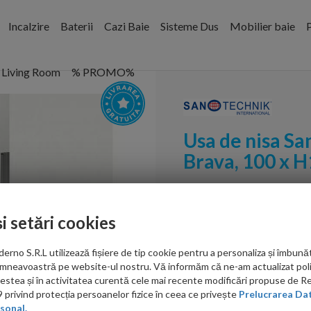
Incalzire
Baterii
Cazi Baie
Sisteme Dus
Mobilier baie
P
Living Room
% PROMO%
Usa de nisa Sa
Brava, 100 x 
Cod:
BD100
și setări cookies
PRP: 1,807.00 RON
1,518.00 RON
no S.R.L utilizează fișiere de tip cookie pentru a personaliza și îmbunăt
mneavoastră pe website-ul nostru. Vă informăm că ne-am actualizat poli
Ati gasit in alta p
acestea și în activitatea curentă cele mai recente modificări propuse de 
privind protecția persoanelor fizice în ceea ce privește
Prelucrarea Dat
sonal.