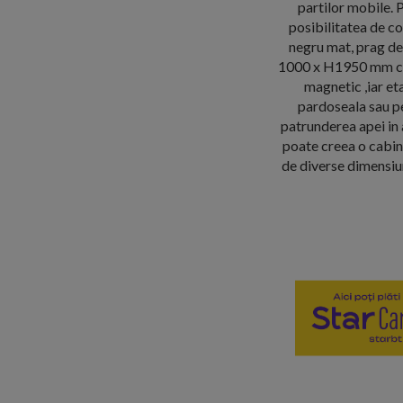
partilor mobile. P
posibilitatea de c
negru mat, prag de
1000 x H1950 mm ce d
magnetic ,iar et
pardoseala sau pe
patrunderea apei in 
poate creea o cabin
de diverse dimensiun