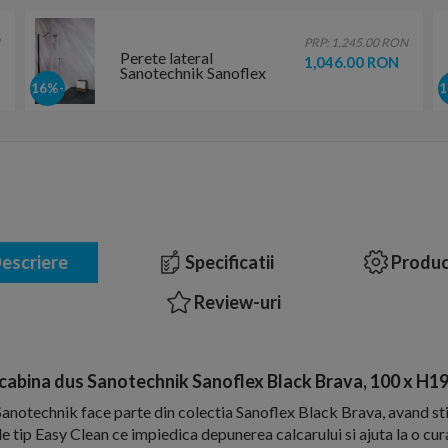
PRP: 1,245.00 RON
Perete lateral
1,046.00 RON
Sanotechnik Sanoflex
Black Young 70 x H195
-16%
cm
escriere
Specificatii
Produc
Review-uri
cabina dus Sanotechnik Sanoflex Black Brava, 100 x H1
anotechnik face parte din colectia Sanoflex Black Brava, avand sti
e tip Easy Clean ce impiedica depunerea calcarului si ajuta la o cu