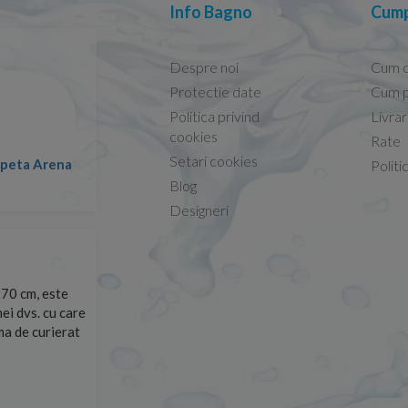
Info Bagno
Cump
Despre noi
Cum 
Protectie date
Cum p
Politica privind
Livra
Conform descrierii!
cookies
Rate
Setari cookies
lapeta Arena
Nicolae -
Politi
13.02.2026
Blog
Designeri
70 cm, este
Foarte prompți, am cerut detalii despre produs care nu
ei dvs. cu care
primit imediat. După ce am plasat comanda, aceasta a 
rma de curierat
Mulțumesc!
Cristina Opre -
10.07.2026