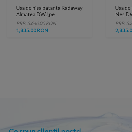
Usa de nisa batanta Radaway
Usa de
Almatea DWJ,pe
Nes DW
dreapta,1100mm,transparenta
PRP: 3,640.00 RON
PRP: 3,
1,835.00 RON
2,835.
Ce spun clientii nostri