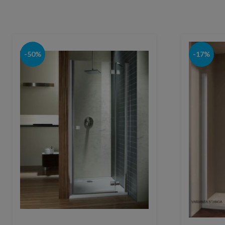
-50%
-17%