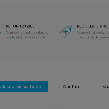
RETUR 120 ZILE
REDUCERI SI PR
Cumperi fara griji, produsele
Cumperi mai mult, pla
pot fi returnate in 120 zile
mai putin. Extra red
oduse asemanatoare
Noutati
Isto