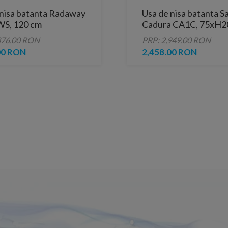
 nisa batanta Radaway
Usa de nisa batanta S
S, 120 cm
Cadura CA1C, 75xH2
profil negru, stanga
376.00 RON
PRP: 2,949.00 RON
00 RON
2,458.00 RON