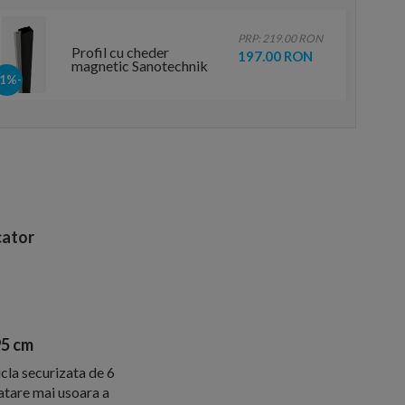
PRP: 219.00 RON
Profil cu cheder
197.00 RON
magnetic Sanotechnik
Sanoflex Black 3,2-
-11%
4,3x195 cm
ator
95 cm
cla securizata de 6
ratare mai usoara a