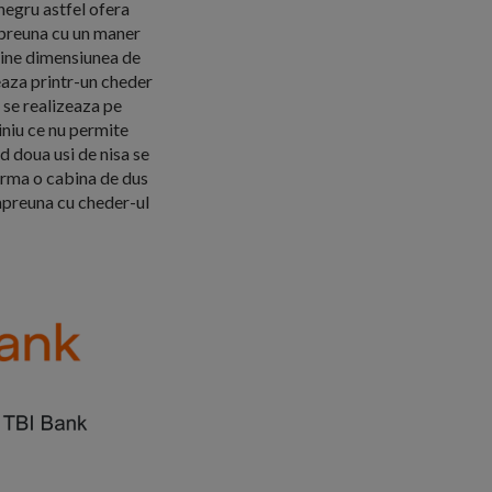
 negru astfel ofera
mpreuna cu un maner
tine dimensiunea de
eaza printr-un cheder
 se realizeaza pe
iniu ce nu permite
d doua usi de nisa se
orma o cabina de dus
impreuna cu cheder-ul