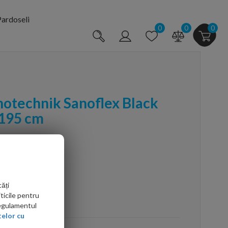
ardoseli
0
0
0
notechnik Sanoflex Black
H195 cm
ăți
ticile pentru
arte mai ieftin?
Regulamentul
elor cu