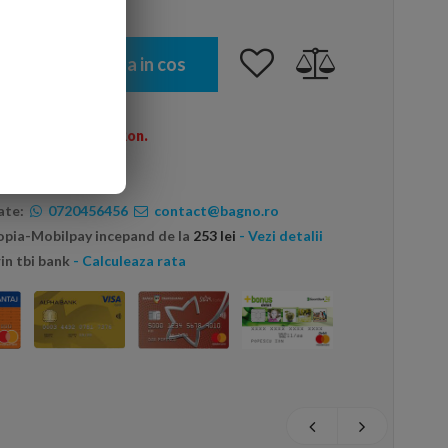
Adauga in cos
omenzi peste 600 Ron.
ate:
0720456456
contact@bagno.ro
topia-Mobilpay incepand de la
253 lei
- Vezi detalii
in tbi bank
- Calculeaza rata