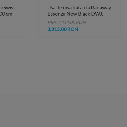
anSwiss
Usa de nisa batanta Radaway
00 cm
Essenza New Black DWJ,
130 x H200 cm profil negru
PRP: 4,111.00 RON
mat, stanga
3,815.00 RON