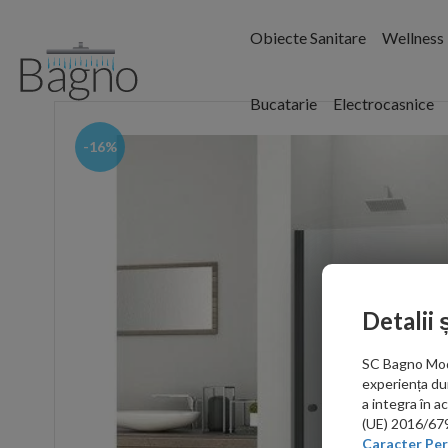
Obiecte Sanitare
Wellness
Bucatarie
Electrocasnice
-16%
Detalii 
SC Bagno Moder
experiența du
a integra în 
(UE) 2016/679 
Caracter Per