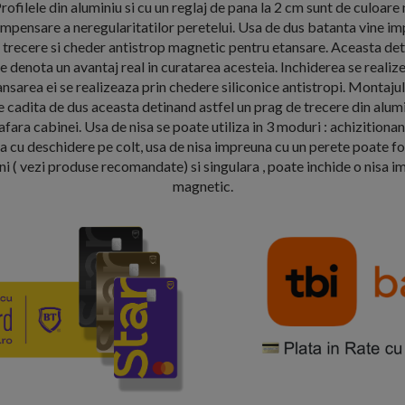
rofilele din aluminiu si cu un reglaj de pana la 2 cm sunt de culoare
ompensare a neregularitatilor peretelui. Usa de dus batanta vine i
 trecere si cheder antistrop magnetic pentru etansare. Aceasta de
enota un avantaj real in curatarea acesteia. Inchiderea se realiz
ansarea ei se realizeaza prin chedere siliconice antistropi. Montajul
 cadita de dus aceasta detinand astfel un prag de trecere din alum
afara cabinei. Usa de nisa se poate utiliza in 3 moduri : achizitionan
a cu deschidere pe colt, usa de nisa impreuna cu un perete poate f
i ( vezi produse recomandate) si singulara , poate inchide o nisa 
magnetic.