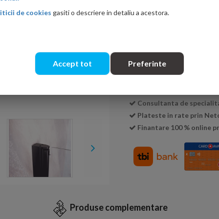
iticii de cookies
gasiti o descriere in detaliu a acestora.
Cantitate:
Accept tot
Preferinte
Transport GRATUIT la c
Livrare:
3-5 zile
Garantie:
2 ani
Consultanta de specialit
Plateste in rate prin Ne
Finantare 100 % online pr
Produse complementare