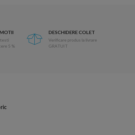
OMOTII
DESCHIDERE COLET
testi
Verificare produs la livrare
ucere 5 %
GRATUIT
ric