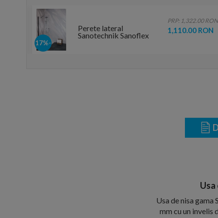
.00 RON
PRP: 1,322.00 RON
Perete lateral
 RON
1,110.00 RON
Sanotechnik Sanoflex
Black Young 80 x H195
-17%
cm
D
Usa 
Usa de nisa gama S
mm cu un invelis d