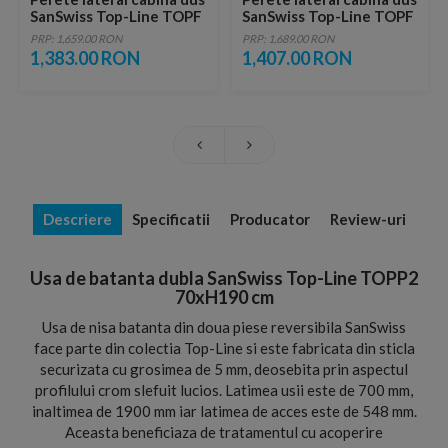
SanSwiss Top-Line TOPF
SanSwiss Top-Line TOPF
70xH190 profil argintiu
75xH190 profil argintiu
PRP: 1,659.00 RON
PRP: 1,689.00 RON
1,383.00 RON
1,407.00 RON
Descriere
Specificatii
Producator
Review-uri
Usa de batanta dubla SanSwiss Top-Line TOPP2
70xH190 cm
Usa de nisa batanta din doua piese reversibila SanSwiss
face parte din colectia Top-Line si este fabricata din sticla
securizata cu grosimea de 5 mm, deosebita prin aspectul
profilului crom slefuit lucios. Latimea usii este de 700 mm,
inaltimea de 1900 mm iar latimea de acces este de 548 mm.
Aceasta beneficiaza de tratamentul cu acoperire