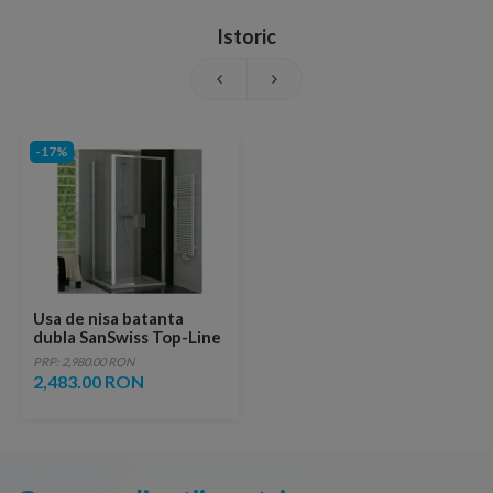
Istoric
-17%
Usa de nisa batanta
dubla SanSwiss Top-Line
TOPP2 70xH190 cm
PRP: 2,980.00 RON
2,483.00 RON