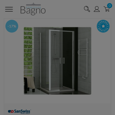
0
-17%