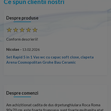
Ce spun clientii nostri
Despre produse
Conform descrierii!
Con
Nicolae -
Nic
13.02.2026
Set Rapid 5 in 1 Vas wc cu capac soft close, clapeta
Arena Cosmopolitan Grohe Bau Ceramic
Despre comenzi
t
Am achizitionat cadita de dus drpetunghiulara Roca Roma
Foa
90x70 cm, este foarte frumoasa, sunt foarte multumita atat
pe 