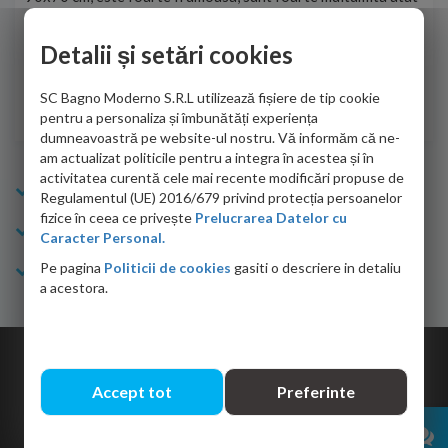
de personalul firmei dvs. cu care am colaborat in obtinerea
ace
infiormatiilor solicitate cat si de firma de curierat care a
Detalii și setări cookies
Cri
adus coletul in siguranta.Numai bine, va doresc!
SC Bagno Moderno S.R.L utilizează fișiere de tip cookie
Sofrone Viviana -
28.07.2026
pentru a personaliza și îmbunătăți experiența
dumneavoastră pe website-ul nostru. Vă informăm că ne-
am actualizat politicile pentru a integra în acestea și în
activitatea curentă cele mai recente modificări propuse de
Info Bagno
Regulamentul (UE) 2016/679 privind protecția persoanelor
fizice în ceea ce privește
Prelucrarea Datelor cu
Cumparaturi
Caracter Personal.
Pe pagina
Politicii de cookies
gasiti o descriere in detaliu
Suport clienti
a acestora.
Copyright © 2026 Bagno.ro All right reserved. Powered by
Expert Online
Accept tot
Preferinte