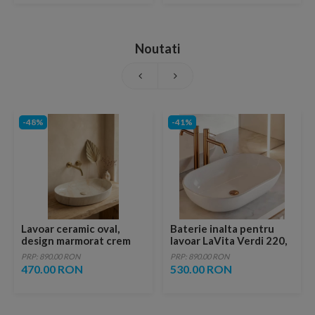
Noutati
-48%
-41%
Lavoar ceramic oval,
Baterie inalta pentru
design marmorat crem
lavoar LaVita Verdi 220,
lucios cu vene aurii,
fara ventil, brushed
PRP: 890.00 RON
PRP: 890.00 RON
ventil inclus
copper
470.00 RON
530.00 RON