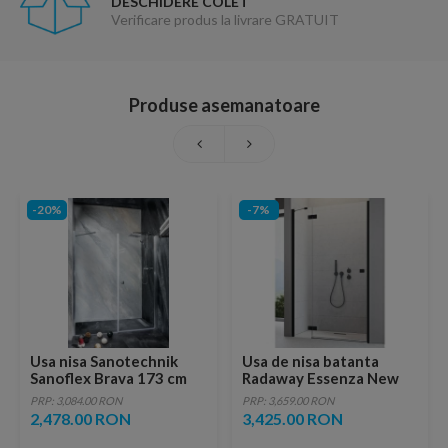
DESCHIDERE COLET
Verificare produs la livrare GRATUIT
Produse asemanatoare
-20%
-7%
Usa nisa Sanotechnik
Usa de nisa batanta
Sanoflex Brava 173 cm
Radaway Essenza New
(MD80+MF110)
Black DWJ, 80 x H200 cm
PRP: 3,084.00 RON
PRP: 3,659.00 RON
profil negru mat, dreapta
2,478.00 RON
3,425.00 RON