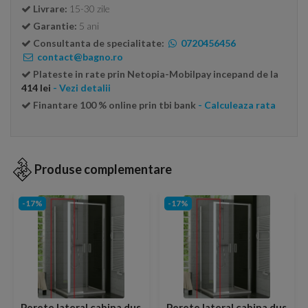
Livrare:
15-30 zile
Garantie:
5 ani
Consultanta de specialitate:
0720456456
contact@bagno.ro
Plateste in rate prin Netopia-Mobilpay incepand de la
414 lei
- Vezi detalii
Finantare 100 % online prin tbi bank
- Calculeaza rata
Produse complementare
-17%
-17%
Perete lateral cabina dus
Perete lateral cabina dus