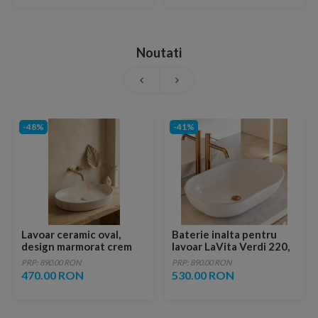
Noutati
-48%
-41%
Lavoar ceramic oval,
Baterie inalta pentru
design marmorat crem
lavoar LaVita Verdi 220,
lucios cu vene aurii,
fara ventil, brushed
PRP: 890.00 RON
PRP: 890.00 RON
ventil inclus
copper
470.00 RON
530.00 RON