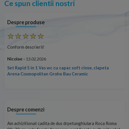
Ce spun clientii nostri
Despre produse
Conform descrierii!
Con
Nicolae -
Nic
13.02.2026
Set Rapid 5 in 1 Vas wc cu capac soft close, clapeta
Arena Cosmopolitan Grohe Bau Ceramic
Despre comenzi
t
Am achizitionat cadita de dus drpetunghiulara Roca Roma
Foa