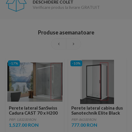
DESCHIDERE COLET
Verificare produs la livrare GRATUIT
Produse asemanatoare
-17%
-10%
Perete lateral SanSwiss
Perete lateral cabina dus
Cadura CAST 70 x H200
Sanotechnik Elite Black
cm sticla Shade
90 x H195 cm
PRP: 1,832.00 RON
PRP: 863.00 RON
1,527.00 RON
777.00 RON