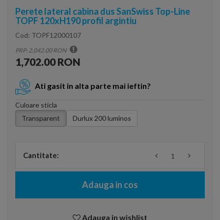
Perete lateral cabina dus SanSwiss Top-Line
TOPF 120xH190 profil argintiu
Cod:
TOPF12000107
PRP: 2,042.00 RON
1,702.00 RON
Ati gasit in alta parte mai ieftin?
Culoare sticla
Transparent
Durlux 200 luminos
Cantitate:
Adauga in cos
Adauga in wishlist