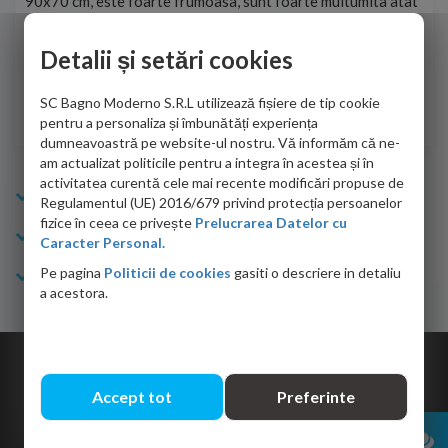
90x70 cm, este foarte frumoasa, sunt foarte multumita atat
pe 
de personalul firmei dvs. cu care am colaborat in obtinerea
ace
infiormatiilor solicitate cat si de firma de curierat care a
Detalii și setări cookies
Cri
adus coletul in siguranta.Numai bine, va doresc!
SC Bagno Moderno S.R.L utilizează fișiere de tip cookie
Sofrone Viviana -
28.07.2026
pentru a personaliza și îmbunătăți experiența
dumneavoastră pe website-ul nostru. Vă informăm că ne-
am actualizat politicile pentru a integra în acestea și în
activitatea curentă cele mai recente modificări propuse de
Info Bagno
Regulamentul (UE) 2016/679 privind protecția persoanelor
fizice în ceea ce privește
Prelucrarea Datelor cu
Cumparaturi
Caracter Personal.
Pe pagina
Politicii de cookies
gasiti o descriere in detaliu
Suport clienti
a acestora.
Copyright © 2026 Bagno.ro All right reserved. Powered by
Expert Online
Accept tot
Preferinte