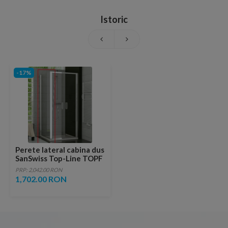
Istoric
-17%
Perete lateral cabina dus
SanSwiss Top-Line TOPF
120xH190 profil argintiu
PRP: 2,042.00 RON
1,702.00 RON