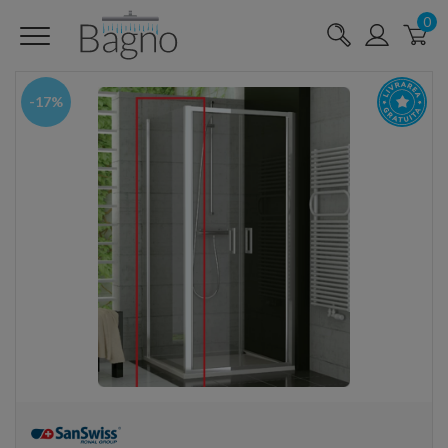
0
-17%