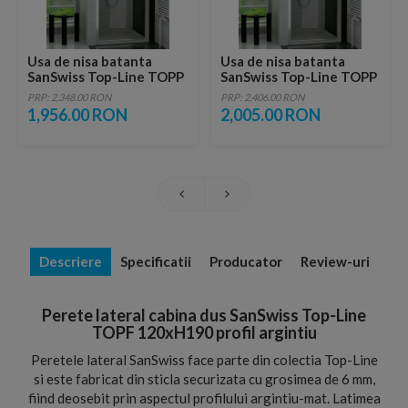
Usa de nisa batanta
Usa de nisa batanta
SanSwiss Top-Line TOPP
SanSwiss Top-Line TOPP
70xH190 cm profil
75xH190 cm, profil
PRP: 2,348.00 RON
PRP: 2,406.00 RON
argintiu
argintiu
1,956.00 RON
2,005.00 RON
Descriere
Specificatii
Producator
Review-uri
Perete lateral cabina dus SanSwiss Top-Line
TOPF 120xH190 profil argintiu
Peretele lateral SanSwiss face parte din colectia Top-Line
si este fabricat din sticla securizata cu grosimea de 6 mm,
fiind deosebit prin aspectul profilului argintiu-mat. Latimea