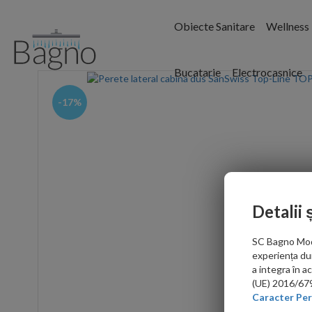
Obiecte Sanitare
Wellness
Bucatarie
Electrocasnice
-17%
Detalii 
SC Bagno Moder
experiența du
a integra în 
(UE) 2016/679 
Caracter Per