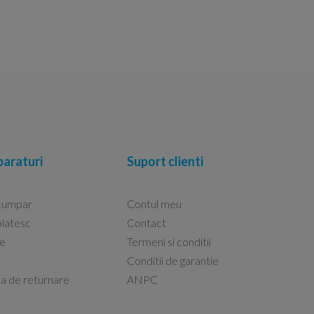
araturi
Suport clienti
cumpar
Contul meu
latesc
Contact
re
Termeni si conditii
Capacele Grohe sunt de bună calitate și se i
Conditii de garantie
Marius -
Capac WC Grohe Bau Cer
ca de returnare
ANPC
08.02.2026