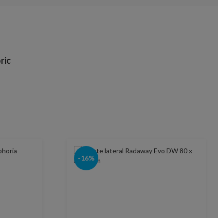
ric
-16%