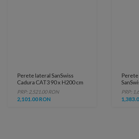
Perete lateral SanSwiss
Perete 
Cadura CAT3 90 x H200 cm
SanSwi
70xH190
PRP: 2,521.00 RON
PRP: 1,
2,101.00 RON
1,383.