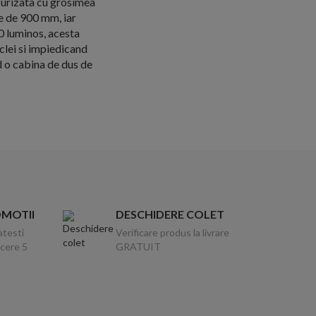
ecurizata cu grosimea
te de 900 mm, iar
0 luminos, acesta
clei si impiedicand
 o cabina de dus de
OMOTII
DESCHIDERE COLET
atesti
Verificare produs la livrare
ucere 5
GRATUIT