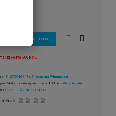
 luminos
Adauga in cos
menzi peste 600 Ron.
te:
0720456456
contact@bagno.ro
opia-Mobilpay incepand de la
183 lei
- Vezi detalii
n tbi bank
- Calculeaza rata