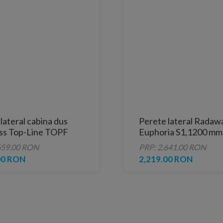
lateral cabina dus
Perete lateral Radaw
ss Top-Line TOPF
Euphoria S1,1200 mm
 profil argintiu
659.00 RON
PRP: 2,641.00 RON
00 RON
2,219.00 RON