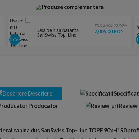
Produse complementare
PRP: 2,406.00 RON
Usa de nisa batanta
2,005.00 RON
SanSwiss Top-Line
TOPP 75xH190 cm,
-17%
profil argintiu
Descriere
Specificat
Producator
Review-
ateral cabina dus SanSwiss Top-Line TOPF 90xH190 profil