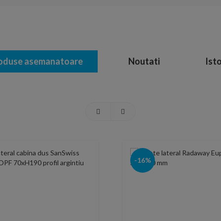
oduse asemanatoare
Noutati
Isto
-16%