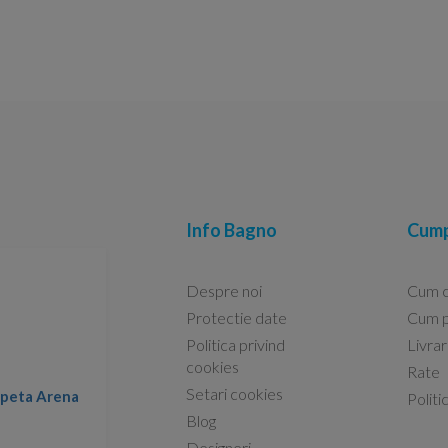
Info Bagno
Cump
Despre noi
Cum 
Protectie date
Cum p
Politica privind
Livra
Conform descrierii!
cookies
Rate
Setari cookies
lapeta Arena
Nicolae -
Politi
13.02.2026
Blog
Designeri