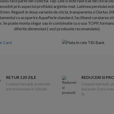
Swiss face parte din colectia Top-Line si este fabricat din sticla s
eosebit prin aspectul profilului argintiu-mat. Latimea peretului es
0 mm. Regasit in doua variante de sticla, transparenta si Durlux 20
tamentul cu acoperire AquaPerle standard, facilitand curatarea sti
r. Se poate monta singur sau in combinatie cu o usa TOPP, formand
diferite dimensiuni ( vezi produsele recomandate).
RETUR 120 ZILE
REDUCERI SI PR
Cumperi fara griji, produsele
Cumperi mai mult, pl
pot fi returnate in 120 zile
mai putin. Extra red
%