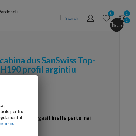
ardoseli
0
0
0
 cabina dus SanSwiss Top-
H190 profil argintiu
ăți
ticile pentru
Ati gasit in alta parte mai
Regulamentul
elor cu