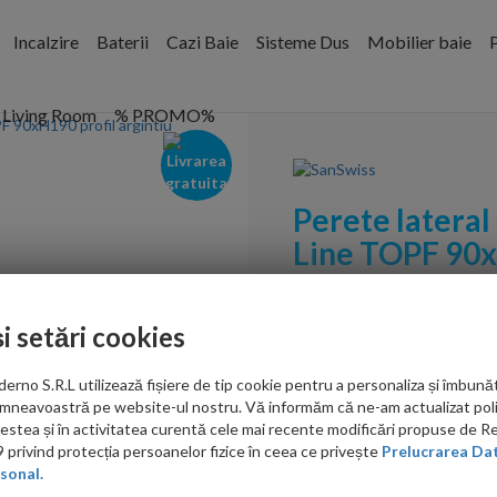
Incalzire
Baterii
Cazi Baie
Sisteme Dus
Mobilier baie
P
Living Room
% PROMO%
Perete lateral
Line TOPF 90x
Cod:
TOPF09000107
și setări cookies
PRP: 1,826.00 RON
1,521.00 RON
no S.R.L utilizează fișiere de tip cookie pentru a personaliza și îmbunăt
mneavoastră pe website-ul nostru. Vă informăm că ne-am actualizat poli
acestea și în activitatea curentă cele mai recente modificări propuse de 
privind protecția persoanelor fizice în ceea ce privește
Prelucrarea Dat
ieftin?
sonal.