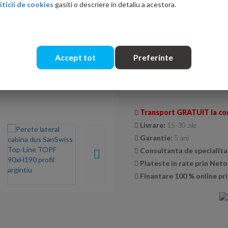
iticii de cookies
gasiti o descriere in detaliu a acestora.
Culoare sticla
Transparent
Durlux 200
Accept tot
Preferinte
Cantitate:
Transport GRATUIT la co
Livrare:
15-30 zile
Garantie:
5 ani
Consultanta de specialita
Plateste in rate prin Net
Finantare 100 % online pri